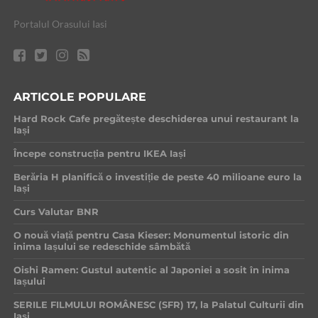
Portalul Orasului Iasi
ARTICOLE POPULARE
Hard Rock Cafe pregătește deschiderea unui restaurant la
Iași
Începe construcția pentru IKEA Iași
Berăria H planifică o investiție de peste 40 milioane euro la
Iași
Curs Valutar BNR
O nouă viață pentru Casa Kieser: Monumentul istoric din
inima Iașului se redeschide sâmbătă
Oishi Ramen: Gustul autentic al Japoniei a sosit în inima
Iașului
SERILE FILMULUI ROMÂNESC (SFR) 17, la Palatul Culturii din
Iași