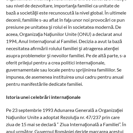
sau nivel de dezvoltare, importanţa familiei ca unitate de
bază a societăţii este recunoscută la nivel global. În ultimele
decenii, familiile s-au aflat în faţa unor noi provocări ce pun
presiune pe unitatea şi rolul ei în societatea modernă. De
aceea, Organizaţia Naţiunilor Unite (ONU) a declarat anul
1994, Anul Internaţional al Familiei. Decizia a avut la bază
necesitatea afirmării rolului familiei şi atragerea atenţiei
asupra problemelor şi nevoilor familiei. Pe de altă parte, s-a
oferit prilejul pentru a crea politici internaţionale,
guvernamentale sau locale pentru sprijinirea familiilor. Se
impunea, de asemenea instituirea unui cadru pentru anual
pentru manifestările dedicate familiei.
Istoria unei celebrări internaţionale
Pe 23 septembrie 1993 Adunarea Generală a Organizaţiei
Naţiunilor Unite a adoptat Rezoluţia nr. 47/237 prin care
ziua de 15 mai se declară “ Ziua Internaţională a Familiei”. În
anul următor, Guvernul României decide marcarea acestui