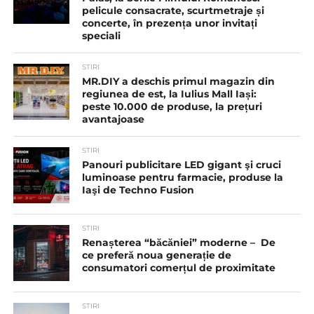
pelicule consacrate, scurtmetraje și
concerte, în prezența unor invitați
speciali
STIRI
MR.DIY a deschis primul magazin din
regiunea de est, la Iulius Mall Iași:
peste 10.000 de produse, la prețuri
avantajoase
STIRI
Panouri publicitare LED gigant şi cruci
luminoase pentru farmacie, produse la
Iaşi de Techno Fusion
STIRI
Renașterea “băcăniei” moderne – De
ce preferă noua generație de
consumatori comerțul de proximitate
STIRI