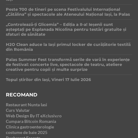
Peste 700 de tineri pe scena Festivalului Internațional
„Cătălina” și spectacole ale Ateneului Național Iași, la Palas
„Controlează-ți Glicemia” – Ediția a II-a! Ieșenii sunt
așteptați pe Esplanada Nicolina pentru testări gratuite și
sfaturi de sănătate
H2O Clean aduce la Iași primul locker de curățătorie textilă
din România
Palas Summer Fest transformă serile de vară în experiențe
de festival: concerte live, spectacole de teatru, ateliere
creative pentru copii și multe surprize
Topul știrilor din Iași, Vineri 17 Iulie 2026
RECOMAND
Restaurant Nunta Iasi
Curs Valutar
Web Design By IT eXclusiv.ro
Cumpara Bitcoin Romania
Clinica gastroenterologie
costume de baie 2025
Bucharest Escorts