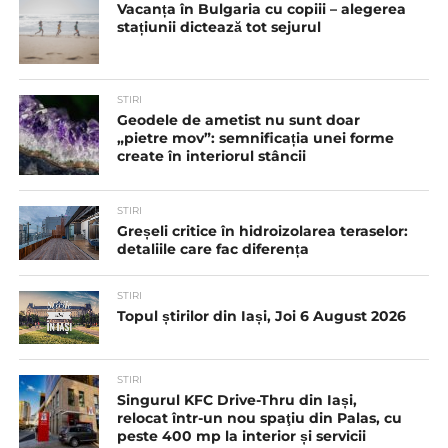
Vacanța în Bulgaria cu copiii – alegerea
stațiunii dictează tot sejurul
STIRI
Geodele de ametist nu sunt doar
„pietre mov”: semnificația unei forme
create în interiorul stâncii
STIRI
Greșeli critice în hidroizolarea teraselor:
detaliile care fac diferența
STIRI
Topul știrilor din Iași, Joi 6 August 2026
STIRI
Singurul KFC Drive-Thru din Iași,
relocat într-un nou spaţiu din Palas, cu
peste 400 mp la interior și servicii