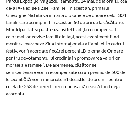
Parcul Expoziţiei va găzdui sâmbătă, 14 mai, de la ora 10 cea
de-a IX-a ediţie a Zilei Familiei. În acest an, primarul
Gheorghe Nichita va înmâna diplomele de onoare celor 304
familii care au împlinit în acest an 50 de ani de la căsătorie.
Municipalitatea păstrează astfel tradiţia recompensării
celor mai longevive familii din Iaşi, acest eveniment fiind
menit să marcheze Ziua Internaţională a Familiei. În cadrul
festiv, vor fi acordate fiecărei perechi „Diploma de Onoare
pentru devotamentul şi credinţa în promovarea valorilor
morale ale familiei”. De asemenea, căsătoriile
semicentenare vor fi recompensate cu un premiu de 500 de
lei. Sâmbătă vor fi înmânate 51 de astfel de premii, pentru
celelalte 253 de perechi recompensa bănească fiind deja
acordată.