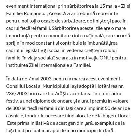
eveniment internaţional prin sărbătorirea la 15 mai a « Zilei
Familiei Române ». „Această zi ar trebui să reprezinte
pentru noi toţi o ocazie de sărbătoare, de linişte şi pace în
cadrul fiecărei familii. Sărbătorirea acestei zile are o mare
importanţă pentru comunitatea internaţională, care acordă
sprijin în mod constant şi contribuie la îmbunătăţirea
cadrului legislativ şi social în vederea creşterii rolului
familiei în viaţa socială”, se arată în motivaţia ONU pentru
instituirea Zilei Internaţionale a Familiei.
În data de 7 mai 2003, pentru a marca acest eveniment,
Consiliul Local al Municipiului Iaşi adoptă Hotărârea nr.
236/2003 prin care hotărăşte acordarea, într-un cadru
festiv, a unei diplome de onoare şi a unui premiu în valoare
de 300 lei fiecărei familii din Iaşi care a împlinit 50 de ani de
căsnicie, fondurile necesare fiind alocate de la bugetul local.
Este prima iniţiativă de acest gen din ţară, exemplul de la
Iaşi fiind preluat mai apoi de mari municipii din ţară.