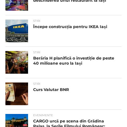
deschiderea unui restaurant la Iași
STIRI
Începe construcția pentru IKEA Iași
STIRI
Berăria H planifică o investiție de peste
40 milioane euro la Iași
STIRI
Curs Valutar BNR
EVENIMENTE
CARGO urcă pe scena din Grădina
Palas, la Serile Filmului Românesc: