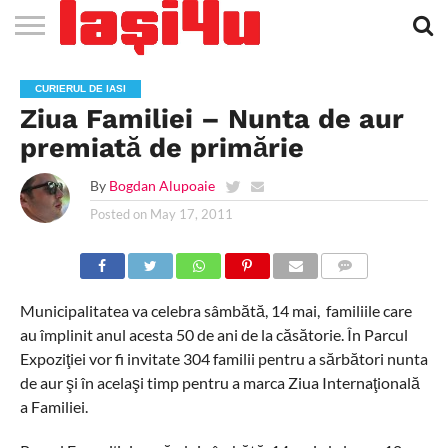
EVENIMENTE
STIRI
APARTAMENTE
STIRI
JOBS
FILME
CLUBURI /
BARURI /
SALI DE
SALOANE DE
AGENTII
RESTAURANTE
PIZZA
PISCINA
FLORARII
RADIO
SPALATORII
TRACTARI
TAXI
CINEMA
TEATRU
HOTELURI
TEREN
TEREN
FARMACII
COFFEE-
FIRME DE
RENT
CURIERUL DE IASI
NOI IASI
IASI
IN
LA
DISCOTECI
CAFENELE
FORTA
INFRUMUSETARE
DE
IN IASI
IN
IN IASI
LIVE
AUTO
AUTO
IN
/
SPORTIV
TENIS
NON
TO-GO
PUBLICITATE
A
Ziua Familiei – Nunta de aur
IASI
CINEMA
SI
TURISM
IASI
IN IASI
IASI
PENSIUNI
IASI
STOP
CAR
FITNESS
IASI
premiată de primărie
By
Bogdan Alupoaie
Posted on
May 17, 2011
COMMENTS
Municipalitatea va celebra sâmbătă, 14 mai, familiile care
au împlinit anul acesta 50 de ani de la căsătorie. În Parcul
Expoziţiei vor fi invitate 304 familii pentru a sărbători nunta
de aur şi în acelaşi timp pentru a marca Ziua Internaţională
a Familiei.