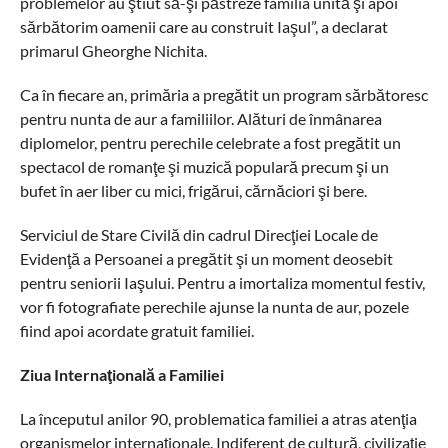
problemelor au ştiut să-şi păstreze familia unită şi apoi
sărbătorim oamenii care au construit Iaşul”, a declarat
primarul Gheorghe Nichita.
Ca în fiecare an, primăria a pregătit un program sărbătoresc
pentru nunta de aur a familiilor. Alături de înmânarea
diplomelor, pentru perechile celebrate a fost pregătit un
spectacol de romanţe şi muzică populară precum şi un
bufet în aer liber cu mici, frigărui, cărnăciori şi bere.
Serviciul de Stare Civilă din cadrul Direcţiei Locale de
Evidenţă a Persoanei a pregătit şi un moment deosebit
pentru seniorii Iaşului. Pentru a imortaliza momentul festiv,
vor fi fotografiate perechile ajunse la nunta de aur, pozele
fiind apoi acordate gratuit familiei.
Ziua Internaţională a Familiei
La începutul anilor 90, problematica familiei a atras atenţia
organismelor internaţionale. Indiferent de cultură, civilizaţie