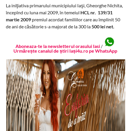
La iniţiativa primarului municipiului Iaşi, Gheorghe Nichita,
începînd cu luna mai 2009, în temeiul
HCL nr. 139/31
martie 2009
premiul acordat familiilor care au împlinit 50
de ani de căsătorie s-a majorat de la 300 la
500 lei net.
Aboneaza-te la newsletterul orasului Iasi
/
Urmărește canalul de știri Iași4u.ro pe WhatsApp