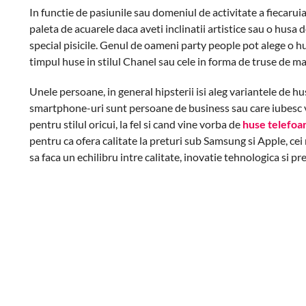
In functie de pasiunile sau domeniul de activitate a fiecar
paleta de acuarele daca aveti inclinatii artistice sau o husa d
special pisicile. Genul de oameni party people pot alege o hu
timpul huse in stilul Chanel sau cele in forma de truse de mak
Unele persoane, in general hipsterii isi aleg variantele de h
smartphone-uri sunt persoane de business sau care iubesc vi
pentru stilul oricui, la fel si cand vine vorba de
huse telefoa
pentru ca ofera calitate la preturi sub Samsung si Apple, cei
sa faca un echilibru intre calitate, inovatie tehnologica si pre