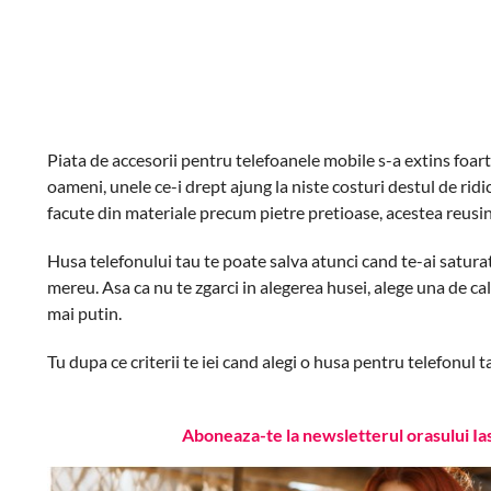
Piata de accesorii pentru telefoanele mobile s-a extins foa
oameni, unele ce-i drept ajung la niste costuri destul de ridi
facute din materiale precum pietre pretioase, acestea reusin
Husa telefonului tau te poate salva atunci cand te-ai saturat d
mereu. Asa ca nu te zgarci in alegerea husei, alege una de cal
mai putin.
Tu dupa ce criterii te iei cand alegi o husa pentru telefonul t
Aboneaza-te la newsletterul orasului Ia