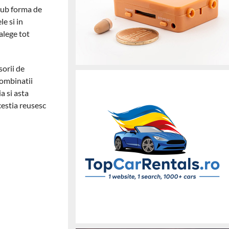
 sub forma de
le si in
alege tot
sorii de
combinatii
a si asta
cestia reusesc