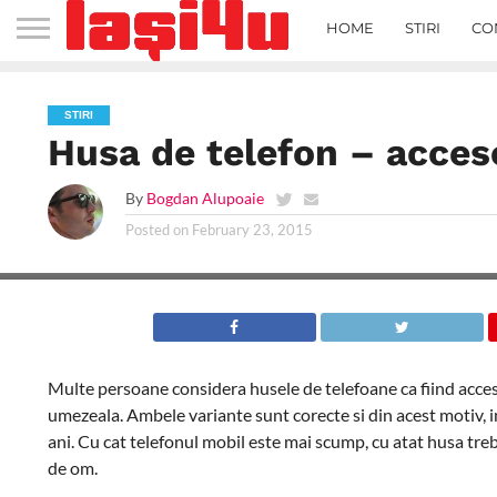
HOME
STIRI
CO
STIRI
Husa de telefon – acces
By
Bogdan Alupoaie
Posted on
February 23, 2015
Multe persoane considera husele de telefoane ca fiind accesor
umezeala. Ambele variante sunt corecte si din acest motiv, in
ani. Cu cat telefonul mobil este mai scump, cu atat husa trebu
de om.