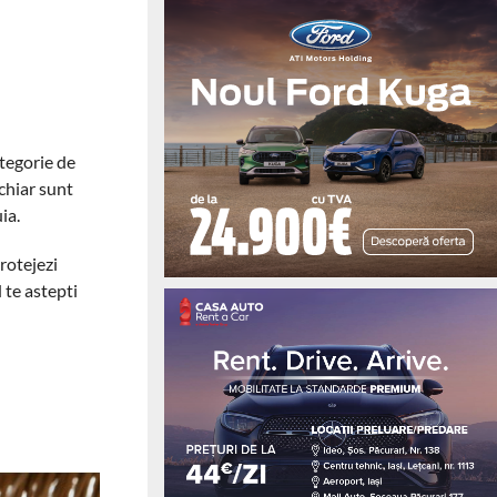
ategorie de
 chiar sunt
ia.
protejezi
 te astepti