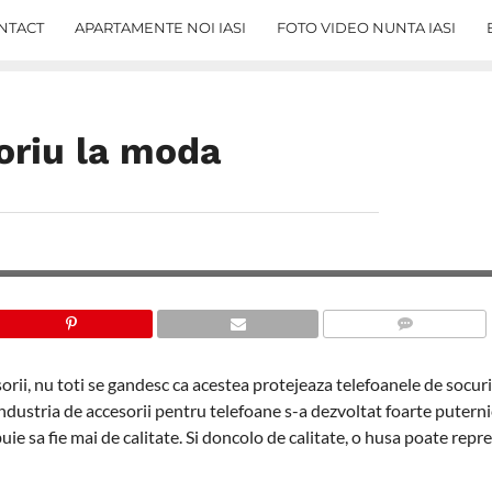
NTACT
APARTAMENTE NOI IASI
FOTO VIDEO NUNTA IASI
oriu la moda
COMMENTS
ii, nu toti se gandesc ca acestea protejeaza telefoanele de socuri,
dustria de accesorii pentru telefoane s-a dezvoltat foarte puternic
ie sa fie mai de calitate. Si doncolo de calitate, o husa poate repr