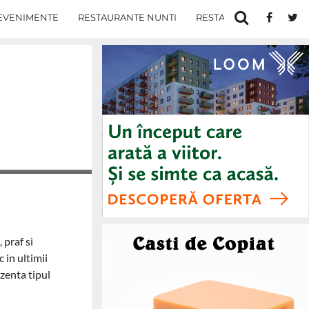
EVENIMENTE
RESTAURANTE NUNTI
RESTAURANTE IN IASI
 praf si
 in ultimii
ezenta tipul