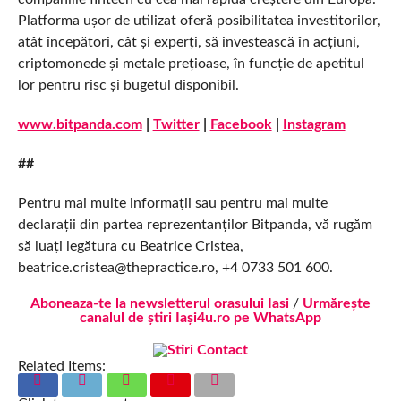
Platforma ușor de utilizat oferă posibilitatea investitorilor,
atât începători, cât și experți, să investească în acțiuni,
criptomonede și metale prețioase, în funcție de apetitul
lor pentru risc și bugetul disponibil.
www.bitpanda.com
|
Twitter
|
Facebook
|
Instagram
##
Pentru mai multe informații sau pentru mai multe
declarații din partea reprezentanților Bitpanda, vă rugăm
să luați legătura cu Beatrice Cristea,
beatrice.cristea@thepractice.ro, +4 0733 501 600.
Aboneaza-te la newsletterul orasului Iasi
/
Urmărește
canalul de știri Iași4u.ro pe WhatsApp
Related Items: