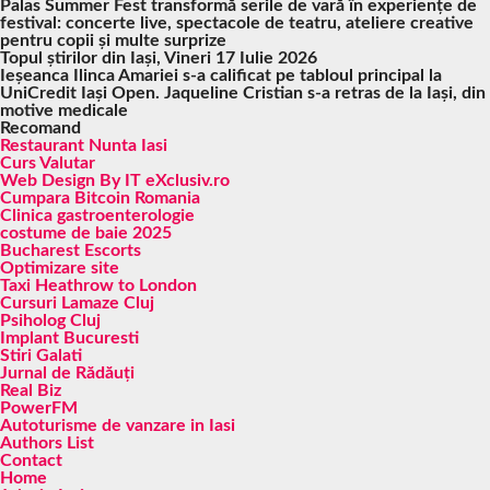
Palas Summer Fest transformă serile de vară în experiențe de
festival: concerte live, spectacole de teatru, ateliere creative
pentru copii și multe surprize
Topul știrilor din Iași, Vineri 17 Iulie 2026
Ieșeanca Ilinca Amariei s-a calificat pe tabloul principal la
UniCredit Iași Open. Jaqueline Cristian s-a retras de la Iași, din
motive medicale
Recomand
Restaurant Nunta Iasi
Curs Valutar
Web Design By IT eXclusiv.ro
Cumpara Bitcoin Romania
Clinica gastroenterologie
costume de baie 2025
Bucharest Escorts
Optimizare site
Taxi Heathrow to London
Cursuri Lamaze Cluj
Psiholog Cluj
Implant Bucuresti
Stiri Galati
Jurnal de Rădăuți
Real Biz
PowerFM
Autoturisme de vanzare in Iasi
Authors List
Contact
Home