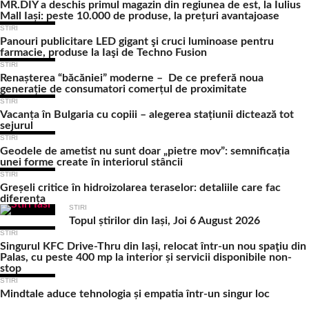
MR.DIY a deschis primul magazin din regiunea de est, la Iulius
Mall Iași: peste 10.000 de produse, la prețuri avantajoase
STIRI
Panouri publicitare LED gigant şi cruci luminoase pentru
farmacie, produse la Iaşi de Techno Fusion
STIRI
Renașterea “băcăniei” moderne – De ce preferă noua
generație de consumatori comerțul de proximitate
STIRI
Vacanța în Bulgaria cu copiii – alegerea stațiunii dictează tot
sejurul
STIRI
Geodele de ametist nu sunt doar „pietre mov”: semnificația
unei forme create în interiorul stâncii
STIRI
Greșeli critice în hidroizolarea teraselor: detaliile care fac
diferența
STIRI
Topul știrilor din Iași, Joi 6 August 2026
STIRI
Singurul KFC Drive-Thru din Iași, relocat într-un nou spaţiu din
Palas, cu peste 400 mp la interior și servicii disponibile non-
stop
STIRI
Mindtale aduce tehnologia și empatia într-un singur loc