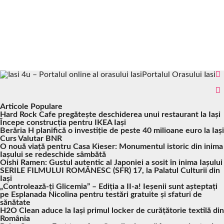
Portalul Orasului Iasi
Articole Populare
Hard Rock Cafe pregătește deschiderea unui restaurant la Iași
Începe construcția pentru IKEA Iași
Berăria H planifică o investiție de peste 40 milioane euro la Iași
Curs Valutar BNR
O nouă viață pentru Casa Kieser: Monumentul istoric din inima
Iașului se redeschide sâmbătă
Oishi Ramen: Gustul autentic al Japoniei a sosit în inima Iașului
SERILE FILMULUI ROMÂNESC (SFR) 17, la Palatul Culturii din
Iași
„Controlează-ți Glicemia” – Ediția a II-a! Ieșenii sunt așteptați
pe Esplanada Nicolina pentru testări gratuite și sfaturi de
sănătate
H2O Clean aduce la Iași primul locker de curățătorie textilă din
România