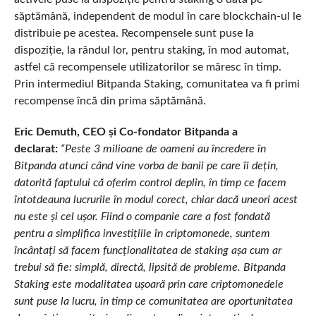
săptămână, independent de modul în care blockchain-ul le
distribuie pe acestea. Recompensele sunt puse la
dispoziție, la rândul lor, pentru staking, în mod automat,
astfel că recompensele utilizatorilor se măresc în timp.
Prin intermediul Bitpanda Staking, comunitatea va fi primi
recompense încă din prima săptămână.
Eric Demuth, CEO și Co-fondator Bitpanda a
declarat:
“Peste 3 milioane de oameni au încredere în
Bitpanda atunci când vine vorba de banii pe care îi dețin,
datorită faptului că oferim control deplin, în timp ce facem
întotdeauna lucrurile în modul corect, chiar dacă uneori acest
nu este și cel ușor. Fiind o companie care a fost fondată
pentru a simplifica investițiile în criptomonede, suntem
încântați să facem funcționalitatea de staking așa cum ar
trebui să fie: simplă, directă, lipsită de probleme. Bitpanda
Staking este modalitatea ușoară prin care criptomonedele
sunt puse la lucru, în timp ce comunitatea are oportunitatea