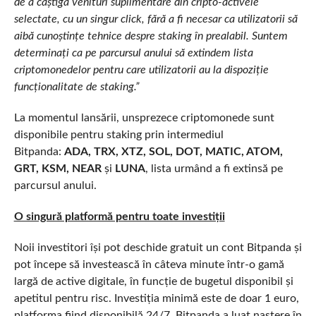
de a câștiga venituri suplimentare din cripto-activele
selectate, cu un singur click, fără a fi necesar ca utilizatorii să
aibă cunoștințe tehnice despre staking în prealabil. Suntem
determinați ca pe parcursul anului să extindem lista
criptomonedelor pentru care utilizatorii au la dispoziție
funcționalitate de staking.”
La momentul lansării, unsprezece criptomonede sunt
disponibile pentru staking prin intermediul
Bitpanda:
ADA, TRX, XTZ, SOL, DOT, MATIC, ATOM,
GRT, KSM, NEAR
și
LUNA
, lista urmând a fi extinsă pe
parcursul anului.
O singură platformă pentru toate investiții
Noii investitori își pot deschide gratuit un cont Bitpanda și
pot începe să investească în câteva minute într-o gamă
largă de active digitale, în funcție de bugetul disponibil și
apetitul pentru risc. Investiția minimă este de doar 1 euro,
platforma fiind disponibilă 24/7. Bitpanda a luat naștere în