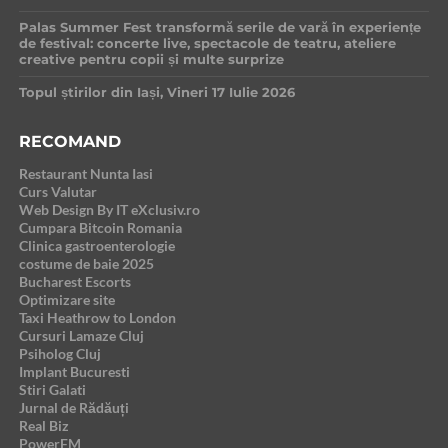
Palas Summer Fest transformă serile de vară în experiențe
de festival: concerte live, spectacole de teatru, ateliere
creative pentru copii și multe surprize
Topul știrilor din Iași, Vineri 17 Iulie 2026
RECOMAND
Restaurant Nunta Iasi
Curs Valutar
Web Design By IT eXclusiv.ro
Cumpara Bitcoin Romania
Clinica gastroenterologie
costume de baie 2025
Bucharest Escorts
Optimizare site
Taxi Heathrow to London
Cursuri Lamaze Cluj
Psiholog Cluj
Implant Bucuresti
Stiri Galati
Jurnal de Rădăuți
Real Biz
PowerFM