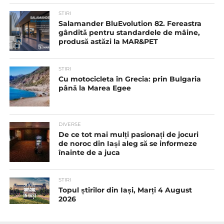
STIRI
Salamander BluEvolution 82. Fereastra
gândită pentru standardele de mâine,
produsă astăzi la MAR&PET
STIRI
Cu motocicleta în Grecia: prin Bulgaria
până la Marea Egee
DIVERSE
De ce tot mai mulți pasionați de jocuri
de noroc din Iași aleg să se informeze
înainte de a juca
STIRI
Topul știrilor din Iași, Marți 4 August
2026