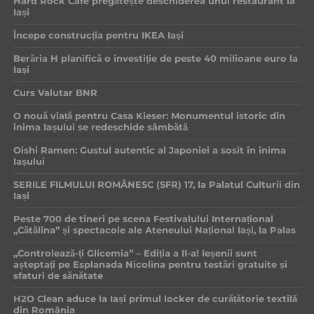
Hard Rock Cafe pregătește deschiderea unui restaurant la
Iași
Începe construcția pentru IKEA Iași
Berăria H planifică o investiție de peste 40 milioane euro la
Iași
Curs Valutar BNR
O nouă viață pentru Casa Kieser: Monumentul istoric din
inima Iașului se redeschide sâmbătă
Oishi Ramen: Gustul autentic al Japoniei a sosit în inima
Iașului
SERILE FILMULUI ROMÂNESC (SFR) 17, la Palatul Culturii din
Iași
Peste 700 de tineri pe scena Festivalului Internațional
„Cătălina” și spectacole ale Ateneului Național Iași, la Palas
„Controlează-ți Glicemia” – Ediția a II-a! Ieșenii sunt
așteptați pe Esplanada Nicolina pentru testări gratuite și
sfaturi de sănătate
H2O Clean aduce la Iași primul locker de curățătorie textilă
din România