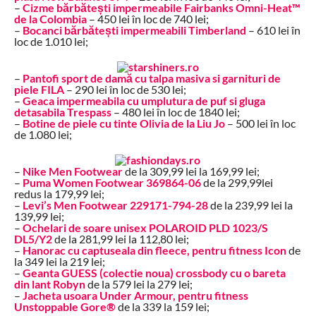
–
Cizme bărbătești impermeabile Fairbanks Omni-Heat™
de la Colombia
– 450 lei în loc de 740 lei;
–
Bocanci bărbătești impermeabili Timberland
– 610 lei în
loc de 1.010 lei;
–
Pantofi sport de damă cu talpa masiva si garnituri de
piele FILA
– 290 lei în loc de 530 lei;
–
Geaca impermeabila cu umplutura de puf si gluga
detasabila Trespass
– 480 lei în loc de 1840 lei;
–
Botine de piele cu tinte Olivia de la Liu Jo
– 500 lei în loc
de 1.080 lei;
–
Nike Men Footwear
de la 309,99 lei la 169,99 lei;
–
Puma Women Footwear 369864-06
de la 299,99lei
redus la 179,99 lei;
–
Levi’s Men Footwear 229171-794-28
de la 239,99 lei la
139,99 lei;
–
Ochelari de soare unisex POLAROID PLD 1023/S
DL5/Y2
de la 281,99 lei la 112,80 lei;
–
Hanorac cu captuseala din fleece, pentru fitness Icon
de
la 349 lei la 219 lei;
–
Geanta GUESS (colectie noua) crossbody cu o bareta
din lant Robyn
de la 579 lei la 279 lei;
–
Jacheta usoara Under Armour, pentru fitness
Unstoppable Gore®
de la 339 la 159 lei;