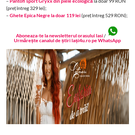
–
Pantofi sport Gryxx din piele ecologică
la doar 99 RON
(preț întreg 329 lei);
–
Ghete Epica Negre la doar 119 lei
(preț întreg 529 RON);
Aboneaza-te la newsletterul orasului Iasi
/
Urmărește canalul de știri Iași4u.ro pe WhatsApp