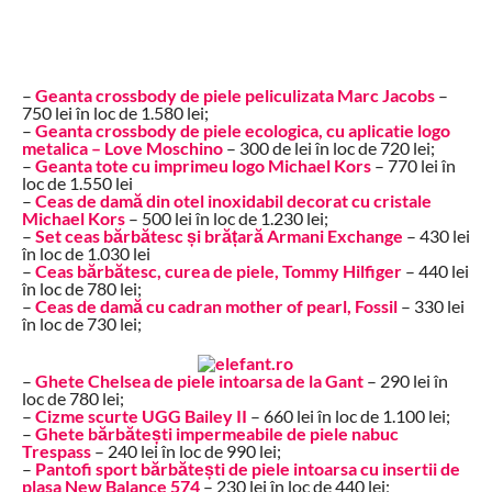
–
Geanta crossbody de piele peliculizata Marc Jacobs
–
750 lei în loc de 1.580 lei;
–
Geanta crossbody de piele ecologica, cu aplicatie logo
metalica – Love Moschino
– 300 de lei în loc de 720 lei;
–
Geanta tote cu imprimeu logo Michael Kors
– 770 lei în
loc de 1.550 lei
–
Ceas de damă din otel inoxidabil decorat cu cristale
Michael Kors
– 500 lei în loc de 1.230 lei;
–
Set ceas bărbătesc și brățară Armani Exchange
– 430 lei
în loc de 1.030 lei
–
Ceas bărbătesc, curea de piele, Tommy Hilfiger
– 440 lei
în loc de 780 lei;
–
Ceas de damă cu cadran mother of pearl, Fossil
– 330 lei
în loc de 730 lei;
–
Ghete Chelsea de piele intoarsa de la Gant
– 290 lei în
loc de 780 lei;
–
Cizme scurte UGG Bailey II
– 660 lei în loc de 1.100 lei;
–
Ghete bărbătești impermeabile de piele nabuc
Trespass
– 240 lei în loc de 990 lei;
–
Pantofi sport bărbătești de piele intoarsa cu insertii de
plasa New Balance 574
– 230 lei în loc de 440 lei;