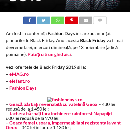
COMMENTS
Am fost la conferința
Fashion Days
în care au anunțat
planurile de Black Friday. Anul acesta
Black Friday
va fi mai
devreme la ei, miercuri dimineață, pe 13 noiembrie (adică
poimâine).
Puteți citi un ghid aici
.
vezi ofertele de Black Friday 2019 si la:
–
eMAG.ro
–
elefant.ro
–
Fashion Days
–
Geacă bărbați reversibilă cu vatelină Geox
– 430 lei
redusă de la 1.450 lei;
–
Jacheta bărbați fara inchidere rainforest Napapijri
–
600 lei redusă de la 970 lei;
–
Geaca femei usoara, impermeabila si rezistenta la vant
Geox
– 340 lei în loc de 1.130 lei;