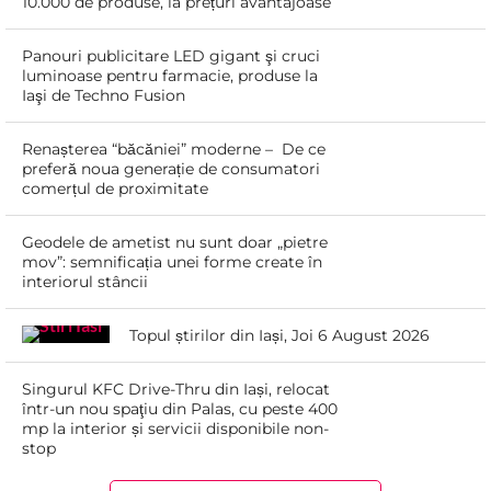
10.000 de produse, la prețuri avantajoase
Panouri publicitare LED gigant şi cruci
luminoase pentru farmacie, produse la
Iaşi de Techno Fusion
Renașterea “băcăniei” moderne – De ce
preferă noua generație de consumatori
comerțul de proximitate
Geodele de ametist nu sunt doar „pietre
mov”: semnificația unei forme create în
interiorul stâncii
Topul știrilor din Iași, Joi 6 August 2026
Singurul KFC Drive-Thru din Iași, relocat
într-un nou spaţiu din Palas, cu peste 400
mp la interior și servicii disponibile non-
stop