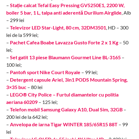
–
Stație calcat Tefal Easy Pressing GV5250E1, 2200 W,
boiler 5 bar, 1 L, talpa anti aderentă Durilium Airglide
, Alb
– 299 lei
–
Televizor LED Star-Light, 80 cm, 32DM3501
, HD – 300
lei de la 599 lei;
–
Pachet Cafea Boabe Lavazza Gusto Forte 2 x 1 Kg
– 50
lei;
–
Set gatit 13 piese Blaumann Gourmet Line BL-3165
–
100 lei;
–
Pantofi sport Nike Court Royale
– 99 lei;
–
Detergent capsule Ariel, 3in1 PODS Mountain Spring,
3×35 buc
– 80 lei
–
LEGO® City Police – Furtul diamantelor cu politia
aeriana 60209
– 125 lei;
–
Telefon mobil Samsung Galaxy A10, Dual Sim, 32GB
–
200 lei de la 642 lei;
–
Anvelopa de iarna Tigar WINTER 185/65R15 88T
– 99
lei