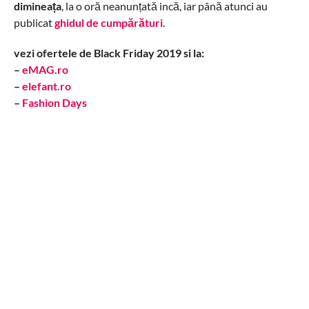
dimineața
, la o oră neanunțată incă, iar până atunci au
publicat
ghidul de cumpărături
.
vezi ofertele de Black Friday 2019 si la:
–
eMAG.ro
–
elefant.ro
–
Fashion Days