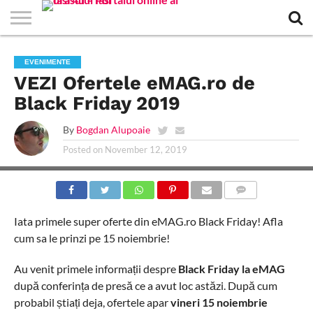
EVENIMENTE
STIRI
APARTAMENTE
STIRI
JOBS
FILME
CLUBURI /
BARURI /
SALI DE
SALOANE DE
AGENTII
RESTAURANTE
PIZZA
PISCINA
FLORARII
RADIO
SPALATORII
TRACTARI
TAXI
CINEMA
TEATRU
HOTELURI
TEREN
TEREN
FARMACII
COFFEE-
FIRME DE
RENT
EVENIMENTE
NOI IASI
IASI
IN
LA
DISCOTECI
CAFENELE
FORTA
INFRUMUSETARE
DE
IN IASI
IN
IN IASI
LIVE
AUTO
AUTO
IN
/
SPORTIV
TENIS
NON
TO-GO
PUBLICITATE
A
VEZI Ofertele eMAG.ro de
IASI
CINEMA
SI
TURISM
IASI
IN IASI
IASI
PENSIUNI
IASI
STOP
CAR
FITNESS
IASI
Black Friday 2019
By
Bogdan Alupoaie
Posted on
November 12, 2019
COMMENTS
Iata primele super oferte din eMAG.ro Black Friday! Afla
cum sa le prinzi pe 15 noiembrie!
Au venit primele informații despre
Black Friday la eMAG
după conferința de presă ce a avut loc astăzi. După cum
probabil știați deja, ofertele apar
vineri 15 noiembrie