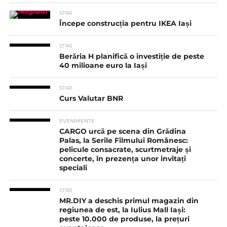
STIRI
Începe construcția pentru IKEA Iași
STIRI
Berăria H planifică o investiție de peste
40 milioane euro la Iași
STIRI
Curs Valutar BNR
EVENIMENTE
CARGO urcă pe scena din Grădina
Palas, la Serile Filmului Românesc:
pelicule consacrate, scurtmetraje și
concerte, în prezența unor invitați
speciali
STIRI
MR.DIY a deschis primul magazin din
regiunea de est, la Iulius Mall Iași:
peste 10.000 de produse, la prețuri