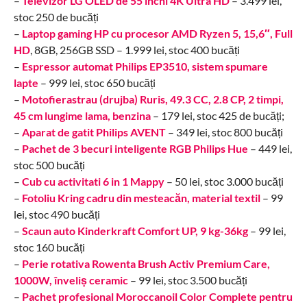
–
Televizor LG OLED de 55 inchi 4K Ultra HD
– 3.499 lei,
stoc 250 de bucăți
–
Laptop gaming HP cu procesor AMD Ryzen 5, 15,6″, Full
HD
, 8GB, 256GB SSD – 1.999 lei, stoc 400 bucăți
–
Espressor automat Philips EP3510, sistem spumare
lapte
– 999 lei, stoc 650 bucăți
–
Motofierastrau (drujba) Ruris, 49.3 CC, 2.8 CP, 2 timpi,
45 cm lungime lama, benzina
– 179 lei, stoc 425 de bucăți;
–
Aparat de gatit Philips AVENT
– 349 lei, stoc 800 bucăți
–
Pachet de 3 becuri inteligente RGB Philips Hue
– 449 lei,
stoc 500 bucăți
–
Cub cu activitati 6 in 1 Mappy
– 50 lei, stoc 3.000 bucăți
–
Fotoliu Kring cadru din mesteacăn, material textil
– 99
lei, stoc 490 bucăți
–
Scaun auto Kinderkraft Comfort UP, 9 kg-36kg
– 99 lei,
stoc 160 bucăți
–
Perie rotativa Rowenta Brush Activ Premium Care,
1000W, înveliș ceramic
– 99 lei, stoc 3.500 bucăți
–
Pachet profesional Moroccanoil Color Complete pentru