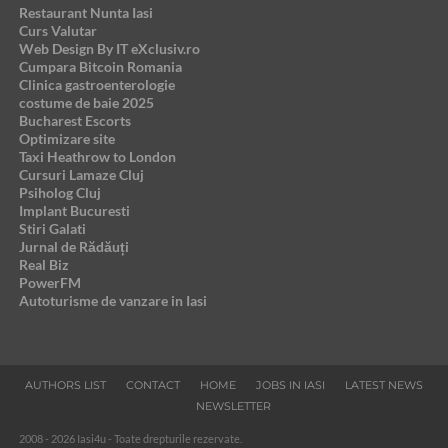
Restaurant Nunta Iasi
Curs Valutar
Web Design By IT eXclusiv.ro
Cumpara Bitcoin Romania
Clinica gastroenterologie
costume de baie 2025
Bucharest Escorts
Optimizare site
Taxi Heathrow to London
Cursuri Lamaze Cluj
Psiholog Cluj
Implant Bucuresti
Stiri Galati
Jurnal de Rădăuți
Real Biz
PowerFM
Autoturisme de vanzare in Iasi
AUTHORS LIST
CONTACT
HOME
JOBS IN IASI
LATEST NEWS
NEWSLETTER
2008 - 2026 Iasi4u - Toate drepturile rezervate.