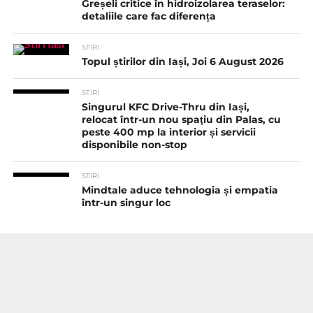
Greșeli critice în hidroizolarea teraselor:
detaliile care fac diferența
STIRI
Topul știrilor din Iași, Joi 6 August 2026
STIRI
Singurul KFC Drive-Thru din Iași,
relocat într-un nou spaţiu din Palas, cu
peste 400 mp la interior și servicii
disponibile non-stop
STIRI
Mindtale aduce tehnologia și empatia
într-un singur loc