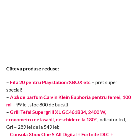
Câteva produse reduse:
–
Fifa 20 pentru Playstation/XBOX etc
– pret super
special!
–
Apă de parfum Calvin Klein Euphoria pentru femei, 100
ml
– 99 lei, stoc 800 de bucăți
–
Grill Tefal Supergrill XL GC461B34, 2400 W,
cronometru detasabil, deschidere la 180°
, indicator led,
Gri – 289 lei de la 549 lei;
–
Consola Xbox One S All Digital + Fortnite DLC +