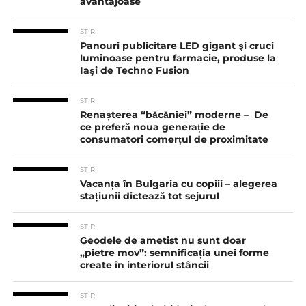
avantajoase
STIRI
Panouri publicitare LED gigant şi cruci
luminoase pentru farmacie, produse la
Iaşi de Techno Fusion
STIRI
Renașterea “băcăniei” moderne – De
ce preferă noua generație de
consumatori comerțul de proximitate
STIRI
Vacanța în Bulgaria cu copiii – alegerea
stațiunii dictează tot sejurul
STIRI
Geodele de ametist nu sunt doar
„pietre mov”: semnificația unei forme
create în interiorul stâncii
STIRI