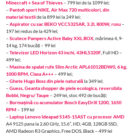
Minecraft + Sea of Thieves
– 799 lei de la 1099 lei;
–
Pantofi sport NIKE, Air Max 720 multicolori, din
material textil
de la 899 lei la 249 lei;
–
Aspirator cu sac BEKO VCC5325AR, 3.2l, 800W, rosu
–
197 lei redus de la 429 lei;
–
Scutece Pampers Active Baby XXL BOX
, mărimea 4, 9-
14 kg, 174 bucăți – 99 lei
–
Televizor LED Horizon 43 inchi, 43HL5320F
, Full HD –
499 lei;
–
Masina de spalat rufe Slim Arctic APL61012BDW0, 6 kg,
1000 RPM, Clasa A+++
– 499 lei;
–
Ghete Hugo Boss din piele naturală
la 349 lei;
–
Guess, Geanta shopper de piele ecologica, reversibila
Bobbi, Negru/ Taupe
– 249 lei, stoc 492 de bucăți;
–
Bormașină cu acumulator Bosch EasyDrill 1200, 1650
RPM
– 199 lei
–
Laptop Lenovo Ideapad S145-15AST cu procesor AMD
A4 9125 pana la 2.60 GHz, 15.6″, HD, 4GB, 128GB SSD,
AMD Radeon R3 Graphics, Free DOS, Black – 499 lei