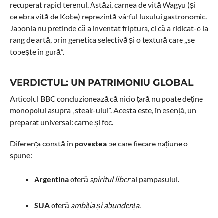
recuperat rapid terenul. Astăzi, carnea de vită Wagyu (și
celebra vită de Kobe) reprezintă vârful luxului gastronomic.
Japonia nu pretinde că a inventat friptura, ci că a ridicat-o la
rang de artă, prin genetica selectivă și o textură care „se
topește în gură”.
VERDICTUL: UN PATRIMONIU GLOBAL
Articolul BBC concluzionează că nicio țară nu poate deține
monopolul asupra „steak-ului”. Acesta este, în esență, un
preparat universal: carne și foc.
Diferența constă în
povestea
pe care fiecare națiune o
spune:
Argentina
oferă
spiritul liber
al pampasului.
SUA
oferă
ambiția și abundența
.