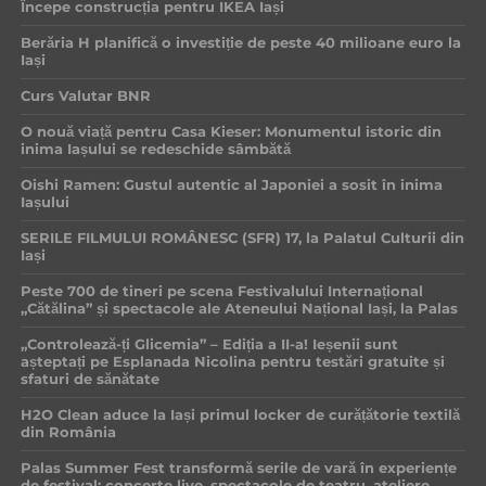
Începe construcția pentru IKEA Iași
Berăria H planifică o investiție de peste 40 milioane euro la
Iași
Curs Valutar BNR
O nouă viață pentru Casa Kieser: Monumentul istoric din
inima Iașului se redeschide sâmbătă
Oishi Ramen: Gustul autentic al Japoniei a sosit în inima
Iașului
SERILE FILMULUI ROMÂNESC (SFR) 17, la Palatul Culturii din
Iași
Peste 700 de tineri pe scena Festivalului Internațional
„Cătălina” și spectacole ale Ateneului Național Iași, la Palas
„Controlează-ți Glicemia” – Ediția a II-a! Ieșenii sunt
așteptați pe Esplanada Nicolina pentru testări gratuite și
sfaturi de sănătate
H2O Clean aduce la Iași primul locker de curățătorie textilă
din România
Palas Summer Fest transformă serile de vară în experiențe
de festival: concerte live, spectacole de teatru, ateliere