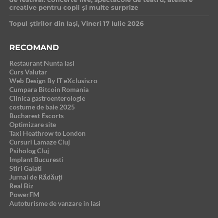
creative pentru copii și multe surprize
Topul știrilor din Iași, Vineri 17 Iulie 2026
RECOMAND
Restaurant Nunta Iasi
Curs Valutar
Web Design By IT eXclusiv.ro
Cumpara Bitcoin Romania
Clinica gastroenterologie
costume de baie 2025
Bucharest Escorts
Optimizare site
Taxi Heathrow to London
Cursuri Lamaze Cluj
Psiholog Cluj
Implant Bucuresti
Stiri Galati
Jurnal de Rădăuți
Real Biz
PowerFM
Autoturisme de vanzare in Iasi