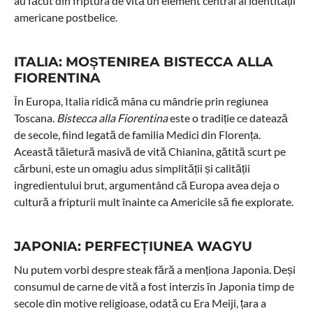
au făcut din friptura de vită un element central al identității
americane postbelice.
ITALIA: MOȘTENIREA BISTECCA ALLA
FIORENTINA
În Europa, Italia ridică mâna cu mândrie prin regiunea
Toscana.
Bistecca alla Fiorentina
este o tradiție ce datează
de secole, fiind legată de familia Medici din Florența.
Această tăietură masivă de vită Chianina, gătită scurt pe
cărbuni, este un omagiu adus simplității și calității
ingredientului brut, argumentând că Europa avea deja o
cultură a fripturii mult înainte ca Americile să fie explorate.
JAPONIA: PERFECȚIUNEA WAGYU
Nu putem vorbi despre steak fără a menționa Japonia. Deși
consumul de carne de vită a fost interzis în Japonia timp de
secole din motive religioase, odată cu Era Meiji, țara a