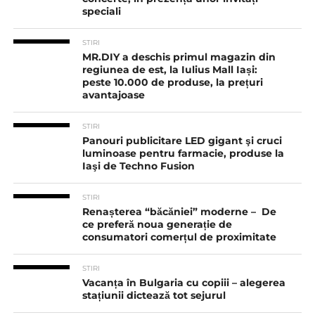
speciali
STIRI
MR.DIY a deschis primul magazin din
regiunea de est, la Iulius Mall Iași:
peste 10.000 de produse, la prețuri
avantajoase
STIRI
Panouri publicitare LED gigant şi cruci
luminoase pentru farmacie, produse la
Iaşi de Techno Fusion
STIRI
Renașterea “băcăniei” moderne – De
ce preferă noua generație de
consumatori comerțul de proximitate
STIRI
Vacanța în Bulgaria cu copiii – alegerea
stațiunii dictează tot sejurul