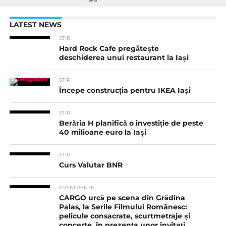
LATEST NEWS
STIRI
Hard Rock Cafe pregătește
deschiderea unui restaurant la Iași
STIRI
Începe construcția pentru IKEA Iași
STIRI
Berăria H planifică o investiție de peste
40 milioane euro la Iași
STIRI
Curs Valutar BNR
EVENIMENTE
CARGO urcă pe scena din Grădina
Palas, la Serile Filmului Românesc:
pelicule consacrate, scurtmetraje și
concerte, în prezența unor invitați