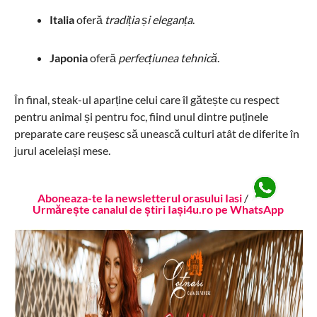
Italia
oferă
tradiția și eleganța
.
Japonia
oferă
perfecțiunea tehnică
.
În final, steak-ul aparține celui care îl gătește cu respect
pentru animal și pentru foc, fiind unul dintre puținele
preparate care reușesc să unească culturi atât de diferite în
jurul aceleiași mese.
Aboneaza-te la newsletterul orasului Iasi
/
Urmărește canalul de știri Iași4u.ro pe WhatsApp