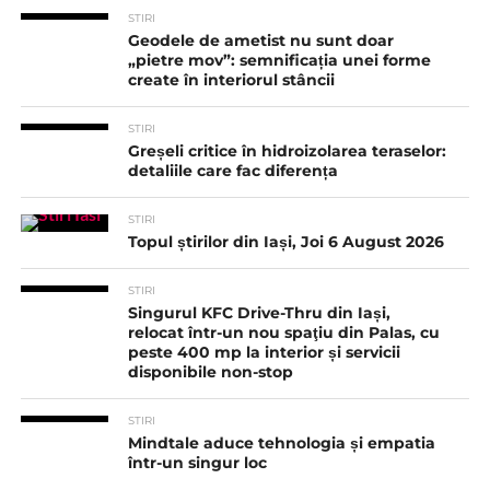
STIRI
Geodele de ametist nu sunt doar
„pietre mov”: semnificația unei forme
create în interiorul stâncii
STIRI
Greșeli critice în hidroizolarea teraselor:
detaliile care fac diferența
STIRI
Topul știrilor din Iași, Joi 6 August 2026
STIRI
Singurul KFC Drive-Thru din Iași,
relocat într-un nou spaţiu din Palas, cu
peste 400 mp la interior și servicii
disponibile non-stop
STIRI
Mindtale aduce tehnologia și empatia
într-un singur loc