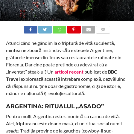
COMMENTS
Atunci când ne gândim la o friptură de vită suculentă,
mintea ne zboară instinctiv către stepele Argentinei,
grătarele imense din Texas sau restaurantele rafinate din
Florența. Dar cine poate pretinde cu adevărat că a
„inventat” steak-ul? Un
articol recent
publicat de
BBC
Travel
explorează această întrebare complexă, dezvăluind
că răspunsul nu ține doar de gastronomie, ci și de istorie,
mândrie națională și evoluție culturală.
ARGENTINA: RITUALUL „ASADO”
Pentru mulți, Argentina este sinonimă cu carnea de vită.
Aici, friptura nu este doar o masă, ci un ritual social numit
asado
. Tradiția provine de la gauchos (cowboy-ii sud-