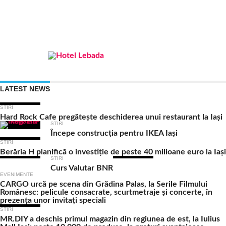
LATEST NEWS
STIRI
Hard Rock Cafe pregătește deschiderea unui restaurant la Iași
STIRI
Începe construcția pentru IKEA Iași
STIRI
Berăria H planifică o investiție de peste 40 milioane euro la Iași
STIRI
Curs Valutar BNR
EVENIMENTE
CARGO urcă pe scena din Grădina Palas, la Serile Filmului
Românesc: pelicule consacrate, scurtmetraje și concerte, în
prezența unor invitați speciali
STIRI
MR.DIY a deschis primul magazin din regiunea de est, la Iulius