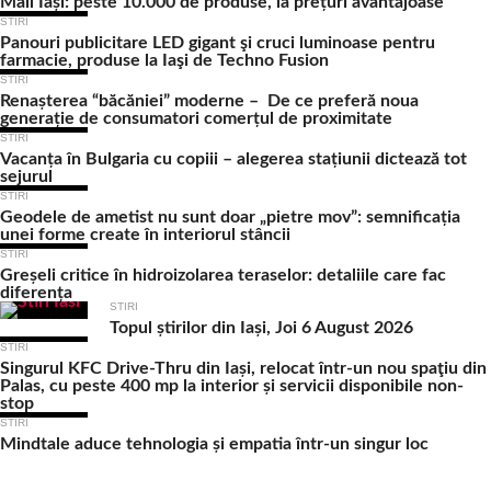
Mall Iași: peste 10.000 de produse, la prețuri avantajoase
STIRI
Panouri publicitare LED gigant şi cruci luminoase pentru
farmacie, produse la Iaşi de Techno Fusion
STIRI
Renașterea “băcăniei” moderne – De ce preferă noua
generație de consumatori comerțul de proximitate
STIRI
Vacanța în Bulgaria cu copiii – alegerea stațiunii dictează tot
sejurul
STIRI
Geodele de ametist nu sunt doar „pietre mov”: semnificația
unei forme create în interiorul stâncii
STIRI
Greșeli critice în hidroizolarea teraselor: detaliile care fac
diferența
STIRI
Topul știrilor din Iași, Joi 6 August 2026
STIRI
Singurul KFC Drive-Thru din Iași, relocat într-un nou spaţiu din
Palas, cu peste 400 mp la interior și servicii disponibile non-
stop
STIRI
Mindtale aduce tehnologia și empatia într-un singur loc