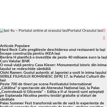
Portalul Orasului Iasi
Articole Populare
Hard Rock Cafe pregătește deschiderea unui restaurant la Iași
Începe construcția pentru IKEA Iași
Berăria H planifică o investiție de peste 40 milioane euro la Iași
Curs Valutar BNR
O nouă viață pentru Casa Kieser: Monumentul istoric din inima
Iașului se redeschide sâmbătă
Oishi Ramen: Gustul autentic al Japoniei a sosit în inima Iașului
SERILE FILMULUI ROMÂNESC (SFR) 17, la Palatul Culturii din
Iași
Peste 700 de tineri pe scena Festivalului Internațional
„Cătălina” și spectacole ale Ateneului Național Iași, la Palas
„Controlează-ți Glicemia” – Ediția a II-a! Ieșenii sunt așteptați
pe Esplanada Nicolina pentru testări gratuite și sfaturi de
sănătate
Palas Summer Fest transformă serile de vară în experiențe de