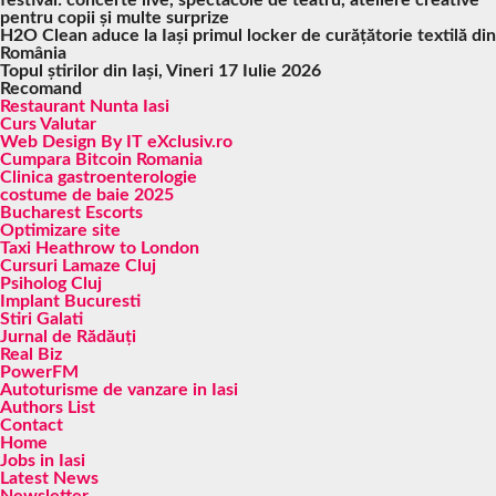
festival: concerte live, spectacole de teatru, ateliere creative
pentru copii și multe surprize
H2O Clean aduce la Iași primul locker de curățătorie textilă din
România
Topul știrilor din Iași, Vineri 17 Iulie 2026
Recomand
Restaurant Nunta Iasi
Curs Valutar
Web Design By IT eXclusiv.ro
Cumpara Bitcoin Romania
Clinica gastroenterologie
costume de baie 2025
Bucharest Escorts
Optimizare site
Taxi Heathrow to London
Cursuri Lamaze Cluj
Psiholog Cluj
Implant Bucuresti
Stiri Galati
Jurnal de Rădăuți
Real Biz
PowerFM
Autoturisme de vanzare in Iasi
Authors List
Contact
Home
Jobs in Iasi
Latest News