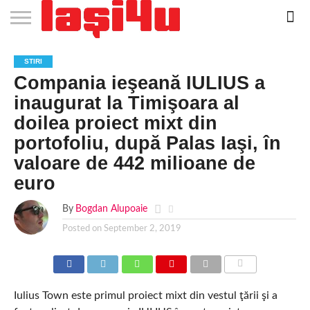
EVENIMENTE
STIRI
APARTAMENTE
STIRI
JOBS
FILME
CLUBURI /
BARURI /
SALI DE
SALOANE DE
AGENTII
RESTAURANTE
PIZZA
PISCINA
FLORARII
RADIO
SPALATORII
TRACTARI
TAXI
CINEMA
TEATRU
HOTELURI
TEREN
TEREN
FARMACII
COFFEE-
FIRME DE
RENT
STIRI
NOI IASI
IASI
IN
LA
DISCOTECI
CAFENELE
FORTA
INFRUMUSETARE
DE
IN IASI
IN
IN IASI
LIVE
AUTO
AUTO
IN
/
SPORTIV
TENIS
NON
TO-GO
PUBLICITATE
A
Compania ieşeană IULIUS a
IASI
CINEMA
SI
TURISM
IASI
IN
IASI
PENSIUNI
IASI
STOP
CAR
FITNESS
IASI
IASI
inaugurat la Timişoara al
doilea proiect mixt din
portofoliu, după Palas Iaşi, în
valoare de 442 milioane de
euro
By
Bogdan Alupoaie
Posted on
September 2, 2019
COMMENTS
Iulius Town este primul proiect mixt din vestul ţării şi a