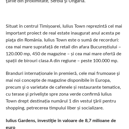
ţările din proximitate, Serbia şi Ungaria.
Situat în centrul Timișoarei, Iulius Town reprezintă cel mai
important proiect de real estate inaugurat anul acesta pe
piaţa din România. Iulius Town este o sumă de recorduri:
cea mai mare suprafață de retail din afara Bucureștiului –
120.000 mp, 450 de magazine – și cea mai mare ofertă de
spații de birouri clasa A din regiune – peste 100.000 mp.
Branduri internaționale în premieră, cele mai frumoase şi
mai noi concepte de magazine disponibile în Europa,
precum şi o varietate de cafenele și restaurante tematice,
cu terase şi privelişte spre zona verde confirmă Iulius
Town drept destinația numărul 1 din vestul ţării pentru
shopping, petrecerea timpului liber și socializare.
Iulius Gardens, investiţie în valoare de 8,7 milioane de
euro