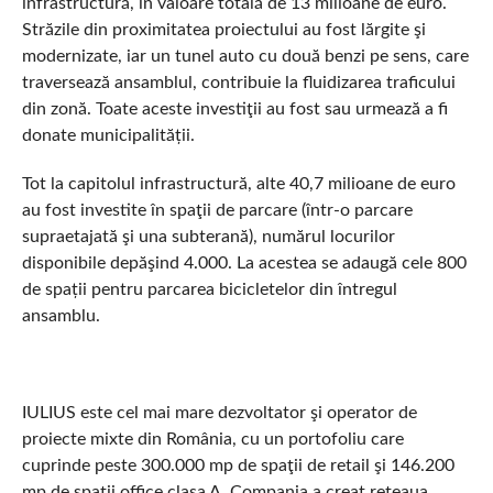
infrastructură, în valoare totală de 13 milioane de euro.
Străzile din proximitatea proiectului au fost lărgite şi
modernizate, iar un tunel auto cu două benzi pe sens, care
traversează ansamblul, contribuie la fluidizarea traficului
din zonă. Toate aceste investiţii au fost sau urmează a fi
donate municipalității.
Tot la capitolul infrastructură, alte 40,7 milioane de euro
au fost investite în spaţii de parcare (într-o parcare
supraetajată şi una subterană), numărul locurilor
disponibile depăşind 4.000. La acestea se adaugă cele 800
de spații pentru parcarea bicicletelor din întregul
ansamblu.
IULIUS este cel mai mare dezvoltator şi operator de
proiecte mixte din România, cu un portofoliu care
cuprinde peste 300.000 mp de spaţii de retail şi 146.200
mp de spaţii office clasa A. Compania a creat reţeaua