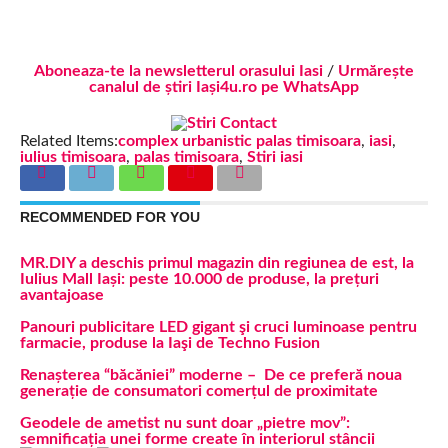
Aboneaza-te la newsletterul orasului Iasi
/
Urmărește
canalul de știri Iași4u.ro pe WhatsApp
Related Items:
complex urbanistic palas timisoara
,
iasi
,
iulius timisoara
,
palas timisoara
,
Stiri iasi
RECOMMENDED FOR YOU
MR.DIY a deschis primul magazin din regiunea de est, la
Iulius Mall Iași: peste 10.000 de produse, la prețuri
avantajoase
Panouri publicitare LED gigant şi cruci luminoase pentru
farmacie, produse la Iaşi de Techno Fusion
Renașterea “băcăniei” moderne – De ce preferă noua
generație de consumatori comerțul de proximitate
Geodele de ametist nu sunt doar „pietre mov”:
semnificația unei forme create în interiorul stâncii