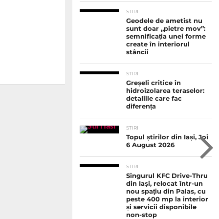
STIRI
Geodele de ametist nu
sunt doar „pietre mov”:
semnificația unei forme
create în interiorul
stâncii
STIRI
Greșeli critice în
hidroizolarea teraselor:
detaliile care fac
diferența
STIRI
Topul știrilor din Iași, Joi
6 August 2026
STIRI
Singurul KFC Drive-Thru
din Iași, relocat într-un
nou spaţiu din Palas, cu
peste 400 mp la interior
și servicii disponibile
non-stop