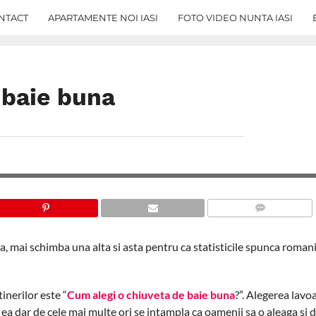
NTACT
APARTAMENTE NOI IASI
FOTO VIDEO NUNTA IASI
 baie buna
COMMENTS
a, mai schimba una alta si asta pentru ca statisticile spunca romani
tinerilor este “
Cum alegi o chiuveta de baie buna
?”. Alegerea lavo
n ea dar de cele mai multe ori se intampla ca oamenii sa o aleaga si 