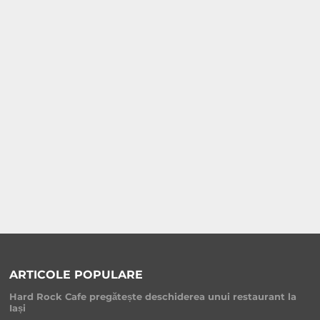
ARTICOLE POPULARE
Hard Rock Cafe pregătește deschiderea unui restaurant la
Iași