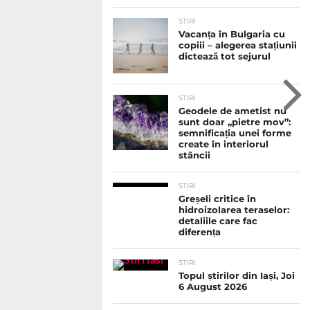
STIRI
Vacanța în Bulgaria cu
copiii – alegerea stațiunii
dictează tot sejurul
STIRI
Geodele de ametist nu
sunt doar „pietre mov”:
semnificația unei forme
create în interiorul
stâncii
STIRI
Greșeli critice în
hidroizolarea teraselor:
detaliile care fac
diferența
STIRI
Topul știrilor din Iași, Joi
6 August 2026