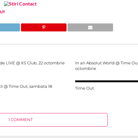
OUT
de LIVE @ XS Club, 22 octombrie
In an Absolut World @ Time Out
octombrie
Act @ Time Out, sambata 18
Time Out
1 COMMENT