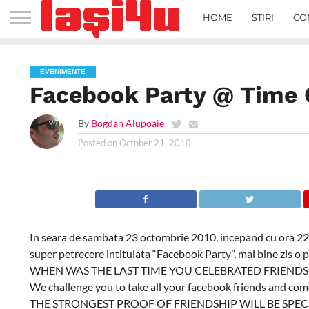
HOME
STIRI
CO
EVENIMENTE
Facebook Party @ Time 
By
Bogdan Alupoaie
Posted on
October 21, 2010
In seara de sambata 23 octombrie 2010, incepand cu ora 22
super petrecere intitulata “Facebook Party”, mai bine zis o p
WHEN WAS THE LAST TIME YOU CELEBRATED FRIENDS
We challenge you to take all your facebook friends and co
THE STRONGEST PROOF OF FRIENDSHIP WILL BE SPE