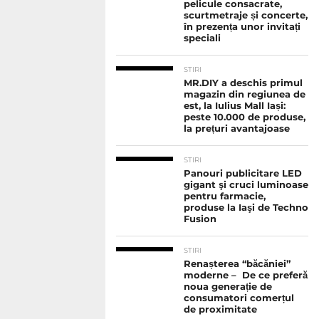
pelicule consacrate,
scurtmetraje și concerte,
în prezența unor invitați
speciali
STIRI
MR.DIY a deschis primul
magazin din regiunea de
est, la Iulius Mall Iași:
peste 10.000 de produse,
la prețuri avantajoase
STIRI
Panouri publicitare LED
gigant şi cruci luminoase
pentru farmacie,
produse la Iaşi de Techno
Fusion
STIRI
Renașterea “băcăniei”
moderne – De ce preferă
noua generație de
consumatori comerțul
de proximitate