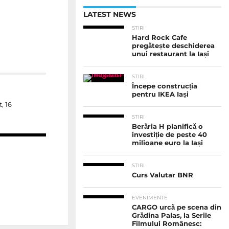
LATEST NEWS
STIRI
Hard Rock Cafe
pregătește deschiderea
unui restaurant la Iași
STIRI
Începe construcția
pentru IKEA Iași
, 16
STIRI
Berăria H planifică o
investiție de peste 40
milioane euro la Iași
STIRI
Curs Valutar BNR
EVENIMENTE
CARGO urcă pe scena din
Grădina Palas, la Serile
Filmului Românesc: