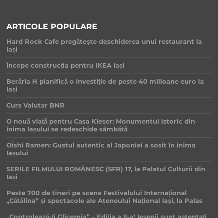
ARTICOLE POPULARE
Hard Rock Cafe pregătește deschiderea unui restaurant la
Iași
Începe construcția pentru IKEA Iași
Berăria H planifică o investiție de peste 40 milioane euro la
Iași
Curs Valutar BNR
O nouă viață pentru Casa Kieser: Monumentul istoric din
inima Iașului se redeschide sâmbătă
Oishi Ramen: Gustul autentic al Japoniei a sosit în inima
Iașului
SERILE FILMULUI ROMÂNESC (SFR) 17, la Palatul Culturii din
Iași
Peste 700 de tineri pe scena Festivalului Internațional
„Cătălina” și spectacole ale Ateneului Național Iași, la Palas
„Controlează-ți Glicemia” – Ediția a II-a! Ieșenii sunt așteptați