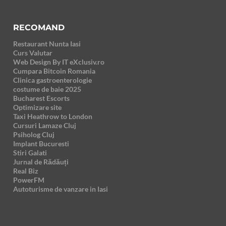
RECOMAND
Restaurant Nunta Iasi
Curs Valutar
Web Design By IT eXclusiv.ro
Cumpara Bitcoin Romania
Clinica gastroenterologie
costume de baie 2025
Bucharest Escorts
Optimizare site
Taxi Heathrow to London
Cursuri Lamaze Cluj
Psiholog Cluj
Implant Bucuresti
Stiri Galati
Jurnal de Rădăuți
Real Biz
PowerFM
Autoturisme de vanzare in Iasi