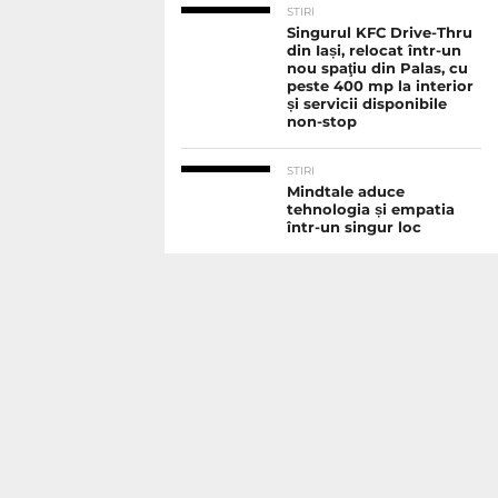
STIRI
Singurul KFC Drive-Thru
din Iași, relocat într-un
nou spaţiu din Palas, cu
peste 400 mp la interior
și servicii disponibile
non-stop
STIRI
Mindtale aduce
tehnologia și empatia
într-un singur loc