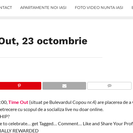
NTACT
APARTAMENTE NOI IASI
FOTO VIDEO NUNTA IASI
Out, 23 octombrie
COMMENTS
:00,
Time Out
(situat pe Bulevardul Copou nr.4) are placerea de a v
etrecere cu scopul de a socializa live nu doar online.
HIP?
me to celebrate… get Tagged… Comment… Like and Share Your Profi
CIALLY REWARDED