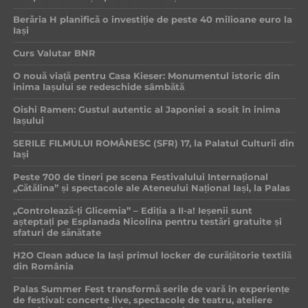
Berăria H planifică o investiție de peste 40 milioane euro la
Iași
Curs Valutar BNR
O nouă viață pentru Casa Kieser: Monumentul istoric din
inima Iașului se redeschide sâmbătă
Oishi Ramen: Gustul autentic al Japoniei a sosit în inima
Iașului
SERILE FILMULUI ROMÂNESC (SFR) 17, la Palatul Culturii din
Iași
Peste 700 de tineri pe scena Festivalului Internațional
„Cătălina” și spectacole ale Ateneului Național Iași, la Palas
„Controlează-ți Glicemia” – Ediția a II-a! Ieșenii sunt
așteptați pe Esplanada Nicolina pentru testări gratuite și
sfaturi de sănătate
H2O Clean aduce la Iași primul locker de curățătorie textilă
din România
Palas Summer Fest transformă serile de vară în experiențe
de festival: concerte live, spectacole de teatru, ateliere