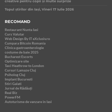
creative pentru copii și multe surprize
Topul știrilor din Iași, Vineri 17 Iulie 2026
RECOMAND
Restaurant Nunta Iasi
Curs Valutar
Web Design By IT eXclusiv.ro
Cumpara Bitcoin Romania
Clinica gastroenterologie
costume de baie 2025
Bucharest Escorts
Optimizare site
Taxi Heathrow to London
Cursuri Lamaze Cluj
Psiholog Cluj
Implant Bucuresti
Stiri Galati
Jurnal de Rădăuți
Real Biz
PowerFM
Autoturisme de vanzare in Iasi