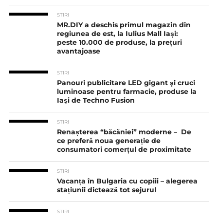
STIRI
MR.DIY a deschis primul magazin din
regiunea de est, la Iulius Mall Iași:
peste 10.000 de produse, la prețuri
avantajoase
STIRI
Panouri publicitare LED gigant şi cruci
luminoase pentru farmacie, produse la
Iaşi de Techno Fusion
STIRI
Renașterea “băcăniei” moderne – De
ce preferă noua generație de
consumatori comerțul de proximitate
STIRI
Vacanța în Bulgaria cu copiii – alegerea
stațiunii dictează tot sejurul
STIRI