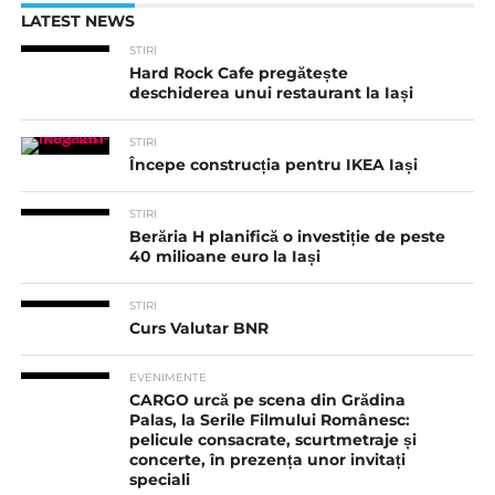
LATEST NEWS
STIRI
Hard Rock Cafe pregătește
deschiderea unui restaurant la Iași
STIRI
Începe construcția pentru IKEA Iași
STIRI
Berăria H planifică o investiție de peste
40 milioane euro la Iași
STIRI
Curs Valutar BNR
EVENIMENTE
CARGO urcă pe scena din Grădina
Palas, la Serile Filmului Românesc:
pelicule consacrate, scurtmetraje și
concerte, în prezența unor invitați
speciali