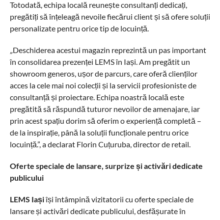
Totodată, echipa locală reunește consultanți dedicați,
pregătiți să înțeleagă nevoile fiecărui client și să ofere soluții
personalizate pentru orice tip de locuință.
„
Deschiderea acestui magazin reprezintă un pas important
în consolidarea prezenței LEMS în Iași. Am pregătit un
showroom generos, ușor de parcurs, care oferă clienților
acces la cele mai noi colecții și la servicii profesioniste de
consultanță și proiectare. Echipa noastră locală este
pregătită să răspundă tuturor nevoilor de amenajare, iar
prin acest spațiu dorim să oferim o experiență completă –
de la inspirație, până la soluții funcționale pentru orice
locuință.”, a declarat Florin Cuțuruba, director de retail.
Oferte speciale de lansare, surprize și activări dedicate
publicului
LEMS Iași
își întâmpină vizitatorii cu oferte speciale de
lansare și activări dedicate publicului, desfășurate în