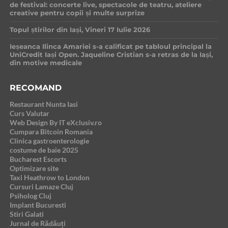
de festival: concerte live, spectacole de teatru, ateliere
creative pentru copii și multe surprize
Topul știrilor din Iași, Vineri 17 Iulie 2026
Ieșeanca Ilinca Amariei s-a calificat pe tabloul principal la
UniCredit Iași Open. Jaqueline Cristian s-a retras de la Iași,
din motive medicale
RECOMAND
Restaurant Nunta Iasi
Curs Valutar
Web Design By IT eXclusiv.ro
Cumpara Bitcoin Romania
Clinica gastroenterologie
costume de baie 2025
Bucharest Escorts
Optimizare site
Taxi Heathrow to London
Cursuri Lamaze Cluj
Psiholog Cluj
Implant Bucuresti
Stiri Galati
Jurnal de Rădăuți