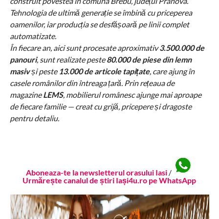
construit povestea în comuna Brebu, județul Prahova.
Tehnologia de ultimă generație se îmbină cu priceperea
oamenilor, iar producția se desfășoară pe linii complet
automatizate.
În fiecare an, aici sunt procesate aproximativ
3.500.000 de
panouri
, sunt realizate peste
80.000 de piese din lemn
masiv
și peste
13.000 de articole tapițate
, care ajung în
casele românilor din întreaga țară. Prin rețeaua de
magazine
LEMS
, mobilierul românesc ajunge mai aproape
de fiecare familie — creat cu grijă, pricepere și dragoste
pentru detaliu.
Aboneaza-te la newsletterul orasului Iasi
/
Urmărește canalul de știri Iași4u.ro pe WhatsApp