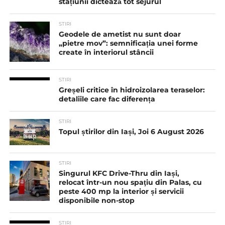
stațiunii dictează tot sejurul
STIRI
Geodele de ametist nu sunt doar
„pietre mov”: semnificația unei forme
create în interiorul stâncii
STIRI
Greșeli critice în hidroizolarea teraselor:
detaliile care fac diferența
STIRI
Topul știrilor din Iași, Joi 6 August 2026
STIRI
Singurul KFC Drive-Thru din Iași,
relocat într-un nou spaţiu din Palas, cu
peste 400 mp la interior și servicii
disponibile non-stop
STIRI