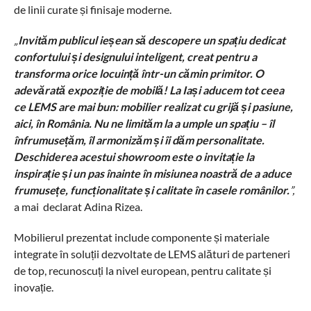
de linii curate și finisaje moderne.
„
Invităm publicul ieșean să descopere un spațiu dedicat
confortului și designului inteligent, creat pentru a
transforma orice locuință într-un cămin primitor.
O
adevărată expoziție de mobilă!
La Iași aducem tot ceea
ce LEMS are mai bun: mobilier realizat cu grijă și pasiune,
aici, în România. Nu ne limităm la a umple un spațiu
– îl
înfrumusețăm, îl armonizăm și îi dăm personalitate.
Deschiderea acestui showroom este o invitație la
inspirație și un pas înainte în misiunea noastră de a aduce
frumusețe, funcționalitate și calitate în casele românilor.
”,
a mai declarat Adina Rizea.
Mobilierul prezentat include componente și materiale
integrate în soluții dezvoltate de LEMS alături de parteneri
de top, recunoscuți la nivel european, pentru calitate și
inovație.