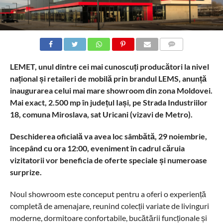
COMMENTS
LEMET, unul dintre cei mai cunoscuți producători la nivel
național și retaileri de mobil
ă
prin brandul LEMS, anunță
inaugurarea
celui mai mare showroom din zona Moldovei.
Mai exact,
2.500 mp
în județul Iași, pe Strada Industriilor
18, comuna Miroslava, sat Uricani
(vizavi de Metro)
.
Deschiderea oficială va avea loc sâmbătă, 29 noiembrie,
începând cu ora 12:00, eveniment în cadrul căruia
vizitatorii vor beneficia de oferte speciale și numeroase
surprize.
Noul showroom este conceput pentru a oferi o experiență
completă de amenajare, reunind colecții variate de livinguri
moderne, dormitoare confortabile, bucătării funcționale și