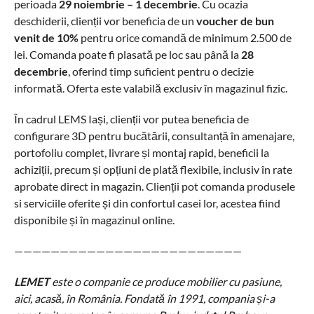
perioada
29 noiembrie – 1 decembrie
. Cu ocazia
deschiderii, clienții vor beneficia de un
voucher de bun
venit de 10%
pentru orice comandă de minimum 2.500 de
lei. Comanda poate fi plasată pe loc sau până la
28
decembrie
, oferind timp suficient pentru o decizie
informată. Oferta este valabilă exclusiv în magazinul fizic.
În cadrul LEMS Iași, clienții vor putea beneficia de
configurare 3D pentru bucătării, consultanță în amenajare,
portofoliu complet, livrare și montaj rapid, beneficii la
achiziții, precum și opțiuni de plată flexibile, inclusiv în rate
aprobate direct in magazin. Clienții pot comanda produsele
si serviciile oferite și din confortul casei lor, acestea fiind
disponibile și în magazinul online.
—————————————————————————
LEMET
este o companie ce produce mobilier cu pasiune,
aici, acasă, în România. Fondată în 1991, compania și-a