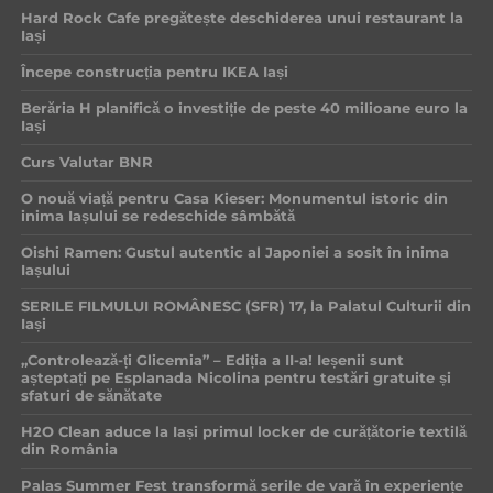
Hard Rock Cafe pregătește deschiderea unui restaurant la
Iași
Începe construcția pentru IKEA Iași
Berăria H planifică o investiție de peste 40 milioane euro la
Iași
Curs Valutar BNR
O nouă viață pentru Casa Kieser: Monumentul istoric din
inima Iașului se redeschide sâmbătă
Oishi Ramen: Gustul autentic al Japoniei a sosit în inima
Iașului
SERILE FILMULUI ROMÂNESC (SFR) 17, la Palatul Culturii din
Iași
„Controlează-ți Glicemia” – Ediția a II-a! Ieșenii sunt
așteptați pe Esplanada Nicolina pentru testări gratuite și
sfaturi de sănătate
H2O Clean aduce la Iași primul locker de curățătorie textilă
din România
Palas Summer Fest transformă serile de vară în experiențe