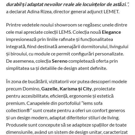
durabil și adaptat nevoilor reale ale locuințelor de astăzi.
”,
a declarat Adina Rizea, director general adjunct LEMET.
Printre vedetele noului showroom se regăsesc unele dintre
cele mai apreciate colecții LEMS. Colecția nouă
Elegance
impresionează prin liniile rafinate și funcționalitatea
integrată, fiind destinată amenajării dormitorului, livingului
și biroului, cu module ce permit configurări personalizate.
De asemenea, colecția
Sereno
completează oferta prin
simplitatea sa și detaliile de design atent definite.
În zona de bucătării, vizitatorii vor putea descoperi modele
precum Domino,
Gazelle, Karisma și City
, proiectate
pentru accesibilitate, eficiență, ergonomie și estetică
premium. Canapelele din portofoliul ”lems sofa
collection®” sunt create pentru a oferi un confort generos
și un design modern, adaptat diferitelor stiluri de living.
Produsele sunt concepute să se adapteze spațiilor de toate
dimensiunile, având un sistem de design unitar, caracterizat