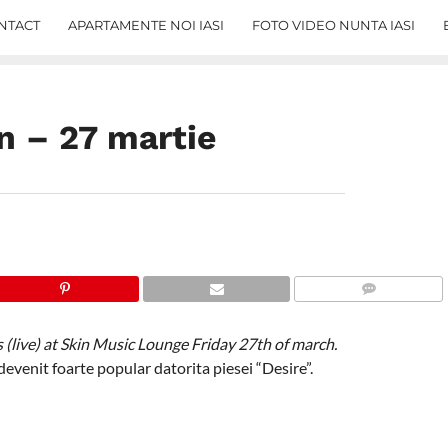
NTACT
APARTAMENTE NOI IASI
FOTO VIDEO NUNTA IASI
n – 27 martie
COMMENTS
 (live) at Skin Music Lounge Friday 27th of march.
a devenit foarte popular datorita piesei “Desire”.