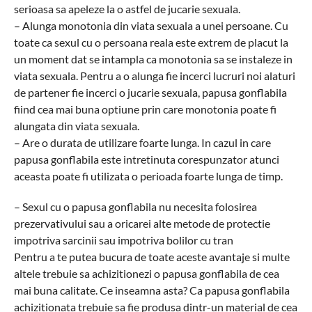
serioasa sa apeleze la o astfel de jucarie sexuala.
– Alunga monotonia din viata sexuala a unei persoane. Cu
toate ca sexul cu o persoana reala este extrem de placut la
un moment dat se intampla ca monotonia sa se instaleze in
viata sexuala. Pentru a o alunga fie incerci lucruri noi alaturi
de partener fie incerci o jucarie sexuala, papusa gonflabila
fiind cea mai buna optiune prin care monotonia poate fi
alungata din viata sexuala.
– Are o durata de utilizare foarte lunga. In cazul in care
papusa gonflabila este intretinuta corespunzator atunci
aceasta poate fi utilizata o perioada foarte lunga de timp.
– Sexul cu o papusa gonflabila nu necesita folosirea
prezervativului sau a oricarei alte metode de protectie
impotriva sarcinii sau impotriva bolilor cu tran
Pentru a te putea bucura de toate aceste avantaje si multe
altele trebuie sa achizitionezi o papusa gonflabila de cea
mai buna calitate. Ce inseamna asta? Ca papusa gonflabila
achizitionata trebuie sa fie produsa dintr-un material de cea