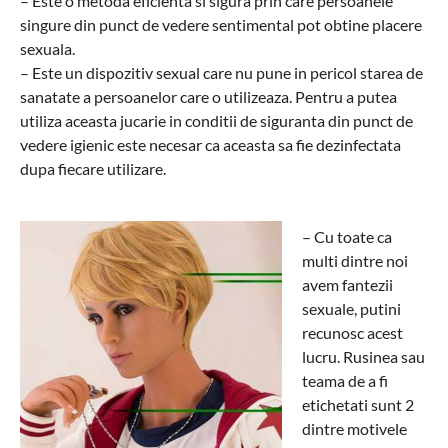
– Este o metoda eficienta si sigura prin care persoanele
singure din punct de vedere sentimental pot obtine placere
sexuala.
– Este un dispozitiv sexual care nu pune in pericol starea de
sanatate a persoanelor care o utilizeaza. Pentru a putea
utiliza aceasta jucarie in conditii de siguranta din punct de
vedere igienic este necesar ca aceasta sa fie dezinfectata
dupa fiecare utilizare.
– Cu toate ca
multi dintre noi
avem fantezii
sexuale, putini
recunosc acest
lucru. Rusinea sau
teama de a fi
etichetati sunt 2
dintre motivele