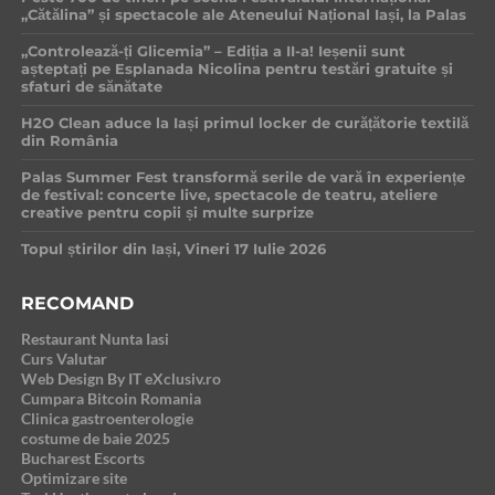
„Cătălina” și spectacole ale Ateneului Național Iași, la Palas
„Controlează-ți Glicemia” – Ediția a II-a! Ieșenii sunt
așteptați pe Esplanada Nicolina pentru testări gratuite și
sfaturi de sănătate
H2O Clean aduce la Iași primul locker de curățătorie textilă
din România
Palas Summer Fest transformă serile de vară în experiențe
de festival: concerte live, spectacole de teatru, ateliere
creative pentru copii și multe surprize
Topul știrilor din Iași, Vineri 17 Iulie 2026
RECOMAND
Restaurant Nunta Iasi
Curs Valutar
Web Design By IT eXclusiv.ro
Cumpara Bitcoin Romania
Clinica gastroenterologie
costume de baie 2025
Bucharest Escorts
Optimizare site