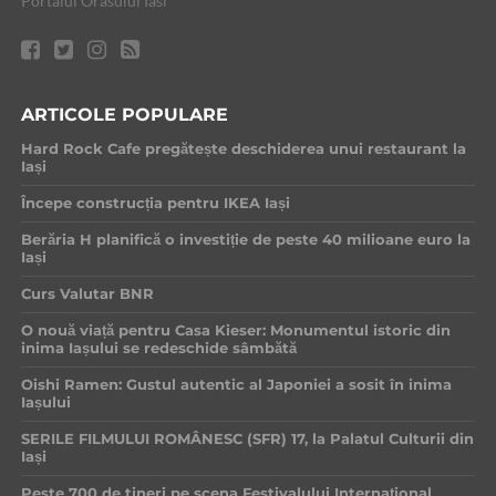
Portalul Orasului Iasi
ARTICOLE POPULARE
Hard Rock Cafe pregătește deschiderea unui restaurant la
Iași
Începe construcția pentru IKEA Iași
Berăria H planifică o investiție de peste 40 milioane euro la
Iași
Curs Valutar BNR
O nouă viață pentru Casa Kieser: Monumentul istoric din
inima Iașului se redeschide sâmbătă
Oishi Ramen: Gustul autentic al Japoniei a sosit în inima
Iașului
SERILE FILMULUI ROMÂNESC (SFR) 17, la Palatul Culturii din
Iași
Peste 700 de tineri pe scena Festivalului Internațional