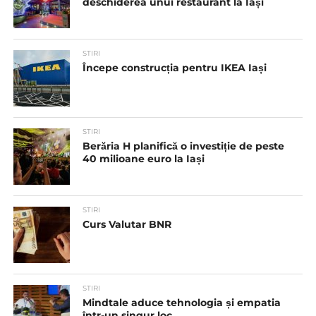
deschiderea unui restaurant la Iași
STIRI
Începe construcția pentru IKEA Iași
STIRI
Berăria H planifică o investiție de peste
40 milioane euro la Iași
STIRI
Curs Valutar BNR
STIRI
Mindtale aduce tehnologia și empatia
într-un singur loc