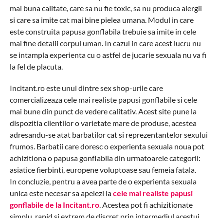
mai buna calitate, care sa nu fie toxic, sa nu produca alergii
si care sa imite cat mai bine pielea umana. Modul in care
este construita papusa gonflabila trebuie sa imite in cele
mai fine detalii corpul uman. In cazul in care acest lucru nu
se intampla experienta cu o astfel de jucarie sexuala nu va fi
la fel de placuta.
Incitant.ro este unul dintre sex shop-urile care
comercializeaza cele mai realiste papusi gonflabile si cele
mai bune din punct de vedere calitativ. Acest site pune la
dispozitia clientilor o varietate mare de produse, acestea
adresandu-se atat barbatilor cat si reprezentantelor sexului
frumos. Barbatii care doresc o experienta sexuala noua pot
achizitiona o papusa gonflabila din urmatoarele categorii:
asiatice fierbinti, europene voluptoase sau femeia fatala.
In concluzie, pentru a avea parte de o experienta sexuala
unica este necesar sa apelezi la
cele mai realiste papusi
gonflabile de la Incitant.ro
. Acestea pot fi achizitionate
simplu, rapid si extrem de discret prin intermediul acestui