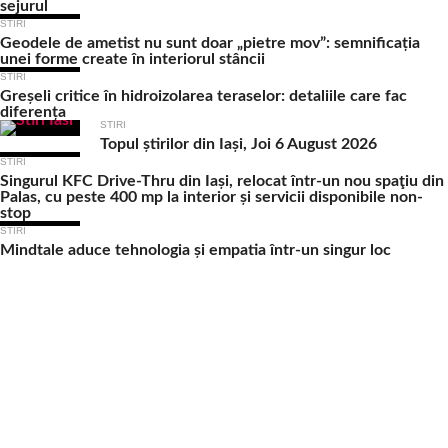
sejurul
STIRI
Geodele de ametist nu sunt doar „pietre mov”: semnificația
unei forme create în interiorul stâncii
STIRI
Greșeli critice în hidroizolarea teraselor: detaliile care fac
diferența
STIRI
Topul știrilor din Iași, Joi 6 August 2026
STIRI
Singurul KFC Drive-Thru din Iași, relocat într-un nou spaţiu din
Palas, cu peste 400 mp la interior și servicii disponibile non-
stop
STIRI
Mindtale aduce tehnologia și empatia într-un singur loc