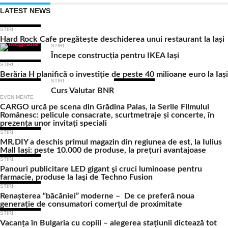
LATEST NEWS
STIRI
Hard Rock Cafe pregătește deschiderea unui restaurant la Iași
STIRI
Începe construcția pentru IKEA Iași
STIRI
Berăria H planifică o investiție de peste 40 milioane euro la Iași
STIRI
Curs Valutar BNR
EVENIMENTE
CARGO urcă pe scena din Grădina Palas, la Serile Filmului
Românesc: pelicule consacrate, scurtmetraje și concerte, în
prezența unor invitați speciali
STIRI
MR.DIY a deschis primul magazin din regiunea de est, la Iulius
Mall Iași: peste 10.000 de produse, la prețuri avantajoase
STIRI
Panouri publicitare LED gigant şi cruci luminoase pentru
farmacie, produse la Iaşi de Techno Fusion
STIRI
Renașterea “băcăniei” moderne – De ce preferă noua
generație de consumatori comerțul de proximitate
STIRI
Vacanța în Bulgaria cu copiii – alegerea stațiunii dictează tot