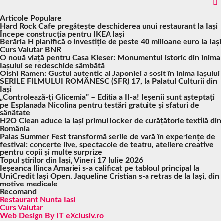
Articole Populare
Hard Rock Cafe pregătește deschiderea unui restaurant la Iași
Începe construcția pentru IKEA Iași
Berăria H planifică o investiție de peste 40 milioane euro la Iași
Curs Valutar BNR
O nouă viață pentru Casa Kieser: Monumentul istoric din inima
Iașului se redeschide sâmbătă
Oishi Ramen: Gustul autentic al Japoniei a sosit în inima Iașului
SERILE FILMULUI ROMÂNESC (SFR) 17, la Palatul Culturii din
Iași
„Controlează-ți Glicemia” – Ediția a II-a! Ieșenii sunt așteptați
pe Esplanada Nicolina pentru testări gratuite și sfaturi de
sănătate
H2O Clean aduce la Iași primul locker de curățătorie textilă din
România
Palas Summer Fest transformă serile de vară în experiențe de
festival: concerte live, spectacole de teatru, ateliere creative
pentru copii și multe surprize
Topul știrilor din Iași, Vineri 17 Iulie 2026
Ieșeanca Ilinca Amariei s-a calificat pe tabloul principal la
UniCredit Iași Open. Jaqueline Cristian s-a retras de la Iași, din
motive medicale
Recomand
Restaurant Nunta Iasi
Curs Valutar
Web Design By IT eXclusiv.ro