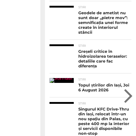
STIRI
Geodele de ametist nu
sunt doar „pietre mov”:
semnificația unei forme
create în interiorul
stâncii
STIRI
Greșeli critice în
hidroizolarea teraselor:
detaliile care fac
diferența
STIRI
Topul știrilor din Iași, Joi
6 August 2026
STIRI
Singurul KFC Drive-Thru
din Iași, relocat într-un
nou spaţiu din Palas, cu
peste 400 mp la interior
și servicii disponibile
non-stop