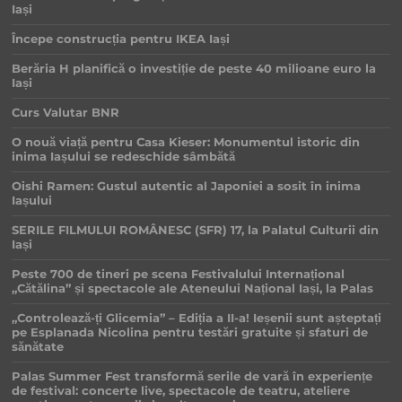
Iași
Începe construcția pentru IKEA Iași
Berăria H planifică o investiție de peste 40 milioane euro la
Iași
Curs Valutar BNR
O nouă viață pentru Casa Kieser: Monumentul istoric din
inima Iașului se redeschide sâmbătă
Oishi Ramen: Gustul autentic al Japoniei a sosit în inima
Iașului
SERILE FILMULUI ROMÂNESC (SFR) 17, la Palatul Culturii din
Iași
Peste 700 de tineri pe scena Festivalului Internațional
„Cătălina” și spectacole ale Ateneului Național Iași, la Palas
„Controlează-ți Glicemia” – Ediția a II-a! Ieșenii sunt așteptați
pe Esplanada Nicolina pentru testări gratuite și sfaturi de
sănătate
Palas Summer Fest transformă serile de vară în experiențe
de festival: concerte live, spectacole de teatru, ateliere