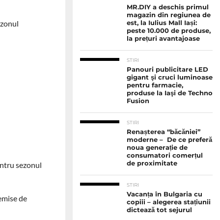
MR.DIY a deschis primul
magazin din regiunea de
ezonul
est, la Iulius Mall Iași:
peste 10.000 de produse,
la prețuri avantajoase
STIRI
Panouri publicitare LED
gigant şi cruci luminoase
pentru farmacie,
produse la Iaşi de Techno
Fusion
STIRI
Renașterea “băcăniei”
moderne – De ce preferă
noua generație de
consumatori comerțul
de proximitate
entru sezonul
STIRI
Vacanța în Bulgaria cu
 emise de
copiii – alegerea stațiunii
dictează tot sejurul