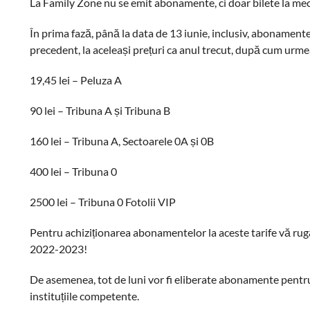
La Family Zone nu se emit abonamente, ci doar bilete la meciu
În prima fază, până la data de 13 iunie, inclusiv, abonamente
precedent, la aceleași prețuri ca anul trecut, după cum urme
19,45 lei – Peluza A
90 lei – Tribuna A și Tribuna B
160 lei – Tribuna A, Sectoarele 0A și 0B
400 lei – Tribuna 0
2500 lei – Tribuna 0 Fotolii VIP
Pentru achiziționarea abonamentelor la aceste tarife vă rugă
2022-2023!
De asemenea, tot de luni vor fi eliberate abonamente pentru
instituțiile competente.