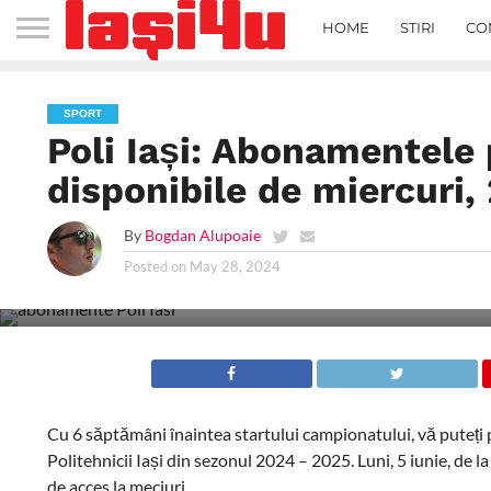
HOME
STIRI
CO
SPORT
Poli Iași: Abonamentele
disponibile de miercuri,
By
Bogdan Alupoaie
Posted on
May 28, 2024
Cu 6 săptămâni înaintea startului campionatului, vă puteți p
Politehnicii Iași din sezonul 2024 – 2025. Luni, 5 iunie, de l
de acces la meciuri.