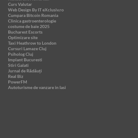
Curs Valutar
Web Design By IT eXclusiv.ro
Cumpara Bitcoin Romania
Clinica gastroenterologie
costume de baie 2025
Bucharest Escorts
Optimizare site
Taxi Heathrow to London
Cursuri Lamaze Cluj
Psiholog Cluj
Implant Bucuresti
Stiri Galati
Jurnal de Rădăuți
Real Biz
PowerFM
Autoturisme de vanzare in Iasi