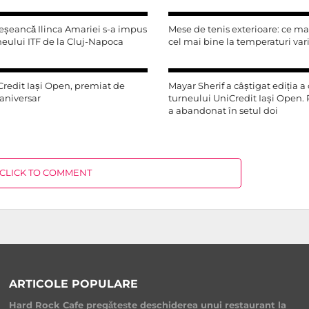
eșeancă Ilinca Amariei s-a impus
Mese de tenis exterioare: ce mat
rneului ITF de la Cluj-Napoca
cel mai bine la temperaturi var
redit Iași Open, premiat de
Mayar Sherif a câștigat ediția a
aniversar
turneului UniCredit Iași Open.
a abandonat în setul doi
CLICK TO COMMENT
ARTICOLE POPULARE
Hard Rock Cafe pregătește deschiderea unui restaurant la