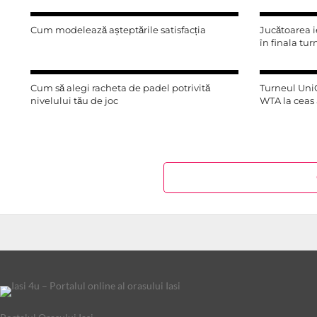
Cum modelează așteptările satisfacția
Jucătoarea i
în finala tu
Cum să alegi racheta de padel potrivită
Turneul UniC
nivelului tău de joc
WTA la ceas 