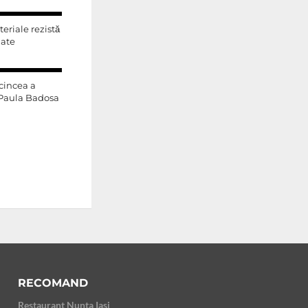
eriale rezistă
iate
 cincea a
 Paula Badosa
RECOMAND
Restaurant Nunta Iasi