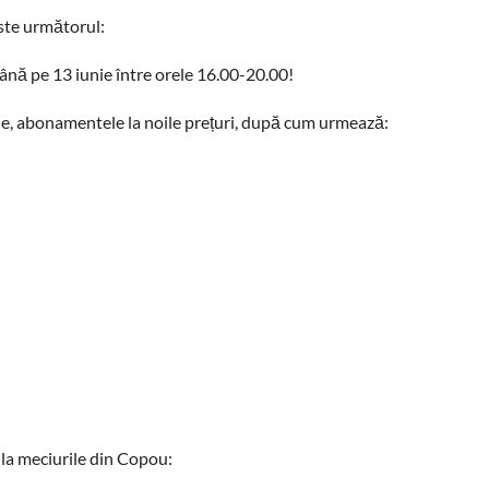
ste următorul:
e până pe 13 iunie între orele 16.00-20.00!
line, abonamentele la noile prețuri, după cum urmează:
s la meciurile din Copou: