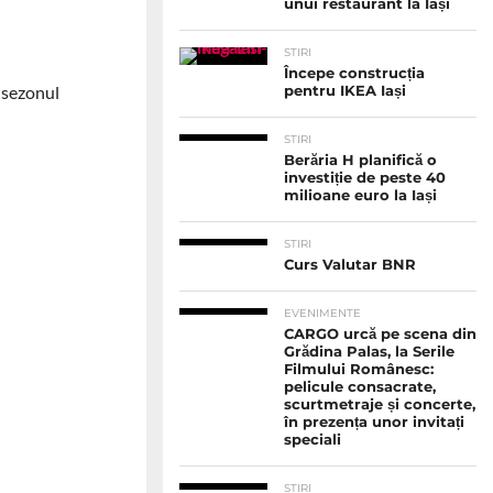
unui restaurant la Iași
STIRI
Începe construcția
n sezonul
pentru IKEA Iași
STIRI
Berăria H planifică o
investiție de peste 40
milioane euro la Iași
STIRI
Curs Valutar BNR
EVENIMENTE
CARGO urcă pe scena din
Grădina Palas, la Serile
Filmului Românesc:
pelicule consacrate,
scurtmetraje și concerte,
în prezența unor invitați
speciali
STIRI