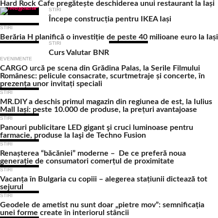
Hard Rock Cafe pregătește deschiderea unui restaurant la Iași
STIRI
Începe construcția pentru IKEA Iași
STIRI
Berăria H planifică o investiție de peste 40 milioane euro la Iași
STIRI
Curs Valutar BNR
EVENIMENTE
CARGO urcă pe scena din Grădina Palas, la Serile Filmului
Românesc: pelicule consacrate, scurtmetraje și concerte, în
prezența unor invitați speciali
STIRI
MR.DIY a deschis primul magazin din regiunea de est, la Iulius
Mall Iași: peste 10.000 de produse, la prețuri avantajoase
STIRI
Panouri publicitare LED gigant şi cruci luminoase pentru
farmacie, produse la Iaşi de Techno Fusion
STIRI
Renașterea “băcăniei” moderne – De ce preferă noua
generație de consumatori comerțul de proximitate
STIRI
Vacanța în Bulgaria cu copiii – alegerea stațiunii dictează tot
sejurul
STIRI
Geodele de ametist nu sunt doar „pietre mov”: semnificația
unei forme create în interiorul stâncii