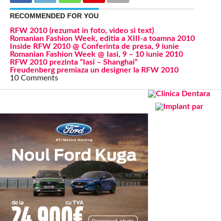
RECOMMENDED FOR YOU
RFW 2010 (rezumat in foto, video si text)
Romanian Fashion Week, editia a XIII-a toamna 2010
Inside RFW 2010 @ Conferinta de presa, 9 iunie
Romanian Fashion Week @ Iasi, 9 – 10 iunie 2010
RFW 2010 prezinta “Iasi – Shanghai”
Freudenberg premiaza un designer la RFW 2010
10 Comments