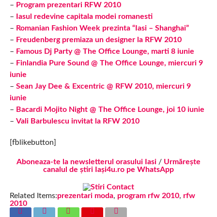
–
Program prezentari RFW 2010
–
Iasul redevine capitala modei romanesti
–
Romanian Fashion Week prezinta “Iasi – Shanghai”
–
Freudenberg premiaza un designer la RFW 2010
–
Famous Dj Party @ The Office Lounge, marti 8 iunie
–
Finlandia Pure Sound @ The Office Lounge, miercuri 9
iunie
–
Sean Jay Dee & Excentric @ RFW 2010, miercuri 9
iunie
–
Bacardi Mojito Night @ The Office Lounge, joi 10 iunie
–
Vali Barbulescu invitat la RFW 2010
[fblikebutton]
Aboneaza-te la newsletterul orasului Iasi
/
Urmărește
canalul de știri Iași4u.ro pe WhatsApp
Related Items:
prezentari moda
,
program rfw 2010
,
rfw
2010