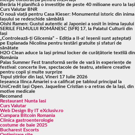
Berăria H planifică o investiție de peste 40 milioane euro la Iași
Curs Valutar BNR
O nouă viață pentru Casa Kieser: Monumentul istoric din inima
Iașului se redeschide sâmbătă
Oishi Ramen: Gustul autentic al Japoniei a sosit în inima Iașului
SERILE FILMULUI ROMÂNESC (SFR) 17, la Palatul Culturii din
Iași
„Controlează-ți Glicemia” – Ediția a II-a! Ieșenii sunt așteptați
pe Esplanada Nicolina pentru testări gratuite și sfaturi de
sănătate
H2O Clean aduce la Iași primul locker de curățătorie textilă din
România
Palas Summer Fest transformă serile de vară în experiențe de
festival: concerte live, spectacole de teatru, ateliere creative
pentru copii și multe surprize
Topul știrilor din Iași, Vineri 17 Iulie 2026
Ieșeanca Ilinca Amariei s-a calificat pe tabloul principal la
UniCredit Iași Open. Jaqueline Cristian s-a retras de la Iași, din
motive medicale
Recomand
Restaurant Nunta Iasi
Curs Valutar
Web Design By IT eXclusiv.ro
Cumpara Bitcoin Romania
Clinica gastroenterologie
costume de baie 2025
Bucharest Escorts
Optimizare site