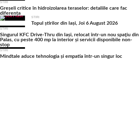
STIRI
Greșeli critice în hidroizolarea teraselor: detaliile care fac
diferența
STIRI
Topul știrilor din Iași, Joi 6 August 2026
STIRI
Singurul KFC Drive-Thru din Iași, relocat într-un nou spaţiu din
Palas, cu peste 400 mp la interior și servicii disponibile non-
stop
STIRI
Mindtale aduce tehnologia și empatia într-un singur loc