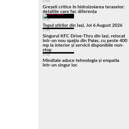
STIRI
Greșeli critice în hidroizolarea teraselor:
detaliile care fac diferența
STIRI
Topul știrilor din Iași, Joi 6 August 2026
STIRI
Singurul KFC Drive-Thru din Iași, relocat
într-un nou spaţiu din Palas, cu peste 400
mp la interior și servicii disponibile non-
stop
STIRI
Mindtale aduce tehnologia și empatia
într-un singur loc