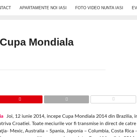
NTACT
APARTAMENTE NOI IASI
FOTO VIDEO NUNTA IASI
E
 Cupa Mondiala
COMMENTS
Joi, 12 iunie 2014, incepe Cupa Mondiala 2014 din Brazilia, i
triva Croatiei. Toate meciurile vor fi transmise in direct de catr
oaţia- Mexic, Australia – Spania, Japonia – Columbia, Costa Rica -