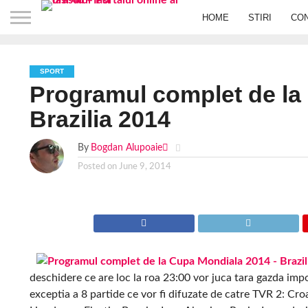
HOME
STIRI
CO
SPORT
Programul complet de la
Brazilia 2014
By
Bogdan Alupoaie
Posted on
June 9, 2014
deschidere ce are loc la roa 23:00 vor juca tara gazda impo
exceptia a 8 partide ce vor fi difuzate de catre TVR 2: Cr