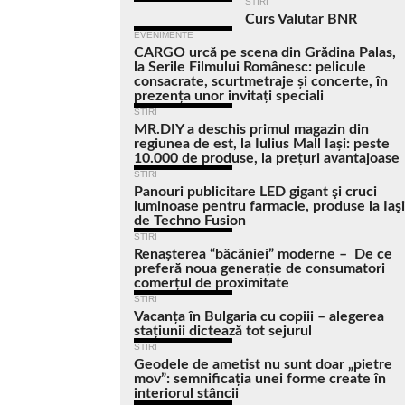
STIRI
Curs Valutar BNR
EVENIMENTE
CARGO urcă pe scena din Grădina Palas,
la Serile Filmului Românesc: pelicule
consacrate, scurtmetraje și concerte, în
prezența unor invitați speciali
STIRI
MR.DIY a deschis primul magazin din
regiunea de est, la Iulius Mall Iași: peste
10.000 de produse, la prețuri avantajoase
STIRI
Panouri publicitare LED gigant şi cruci
luminoase pentru farmacie, produse la Iaşi
de Techno Fusion
STIRI
Renașterea “băcăniei” moderne – De ce
preferă noua generație de consumatori
comerțul de proximitate
STIRI
Vacanța în Bulgaria cu copiii – alegerea
stațiunii dictează tot sejurul
STIRI
Geodele de ametist nu sunt doar „pietre
mov”: semnificația unei forme create în
interiorul stâncii