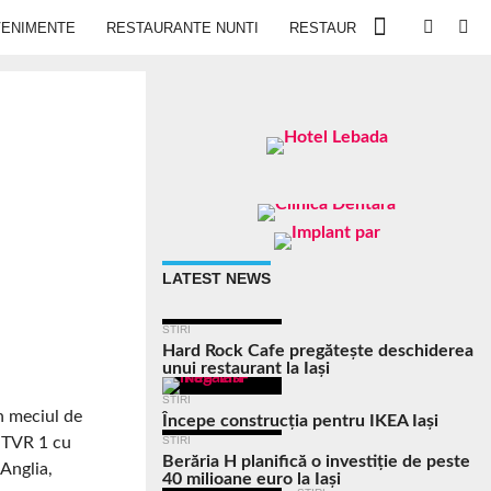
VENIMENTE
RESTAURANTE NUNTI
RESTAURANTE IN IASI
LATEST NEWS
STIRI
Hard Rock Cafe pregătește deschiderea
unui restaurant la Iași
STIRI
n meciul de
Începe construcția pentru IKEA Iași
e TVR 1 cu
STIRI
Berăria H planifică o investiție de peste
Anglia,
40 milioane euro la Iași