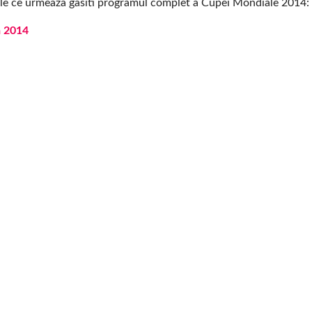
urile ce urmeaza gasiti programul complet a Cupei Mondiale 2014:
a 2014