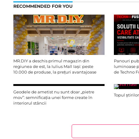
RECOMMENDED FOR YOU
MR.DIY a deschis primul magazin din
Panouri publ
regiunea de est, la Iulius Mall Iași: peste
luminoase pe
10.000 de produse, la prețuri avantajoase
de Techno F
Geodele de ametist nu sunt doar „pietre
Topul știrilo
mov”: semnificația unei forme create în
interiorul stâncii