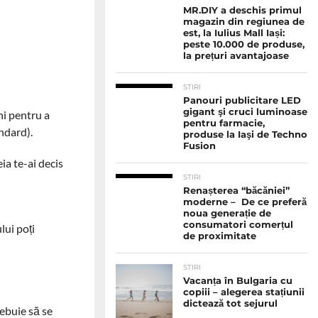
MR.DIY a deschis primul
magazin din regiunea de
est, la Iulius Mall Iași:
peste 10.000 de produse,
la prețuri avantajoase
STIRI
Panouri publicitare LED
gigant şi cruci luminoase
ni pentru a
pentru farmacie,
ndard).
produse la Iaşi de Techno
Fusion
ia te-ai decis
STIRI
Renașterea “băcăniei”
moderne – De ce preferă
noua generație de
consumatori comerțul
lui poți
de proximitate
STIRI
Vacanța în Bulgaria cu
copiii – alegerea stațiunii
dictează tot sejurul
rebuie să se