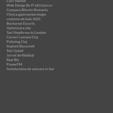
Curs Valutar
Web Design By IT eXclusiv.ro
Cumpara Bitcoin Romania
Clinica gastroenterologie
costume de baie 2025
Bucharest Escorts
Optimizare site
Taxi Heathrow to London
Cursuri Lamaze Cluj
Psiholog Cluj
Implant Bucuresti
Stiri Galati
Jurnal de Rădăuți
Real Biz
PowerFM
Autoturisme de vanzare in Iasi