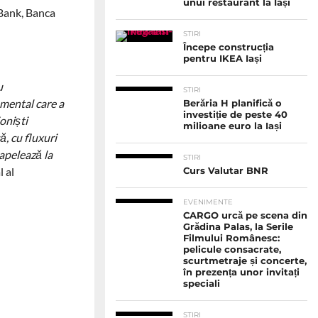
unui restaurant la Iași
Bank, Banca
STIRI
Începe construcția
pentru IKEA Iași
u
STIRI
amental care a
Berăria H planifică o
investiție de peste 40
oniști
milioane euro la Iași
, cu fluxuri
 apelează la
STIRI
 al
Curs Valutar BNR
EVENIMENTE
CARGO urcă pe scena din
Grădina Palas, la Serile
Filmului Românesc:
pelicule consacrate,
scurtmetraje și concerte,
în prezența unor invitați
speciali
STIRI