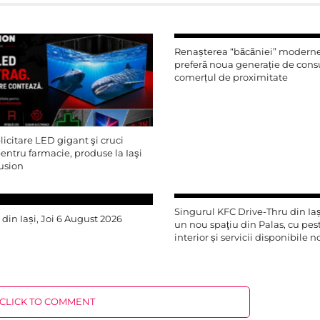
Renașterea “băcăniei” moderne
preferă noua generație de con
comerțul de proximitate
icitare LED gigant şi cruci
ntru farmacie, produse la Iaşi
usion
Singurul KFC Drive-Thru din Iași
r din Iași, Joi 6 August 2026
un nou spaţiu din Palas, cu pe
interior și servicii disponibile 
CLICK TO COMMENT