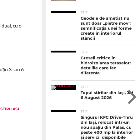
STIRI
Geodele de ametist nu
sunt doar „pietre mov”:
idual, cu o
semnificația unei forme
create în interiorul
stâncii
STIRI
Greșeli critice în
hidroizolarea teraselor:
detaliile care fac
uțin 3 sau 6
diferența
STIRI
Topul știrilor din Iași, Joi
6 August 2026
,
STIRI IASI
STIRI
Singurul KFC Drive-Thru
din Iași, relocat într-un
nou spaţiu din Palas, cu
peste 400 mp la interior
și servicii disponibile