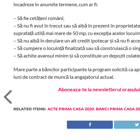
încadreze în anumite termene, cum ar fi:
– Să fie cetățeni români;
– Să nu fi avut în trecut sau să aibă în prezent în proprietate
suprafață utilă mai mare de 50 mp, cu excepția acelor locuin
– Să nu aibă în derulare un alt credit ipotecar și să nu fi ac
– Să cumpere o locuință finalizată sau să construiască o si
– Să achite avansul minim și să constituie un depozit colater
Mare parte a băncilor participante la program solicită ca apl
luni de contract de muncă la angajatorul actual.
Aboneaza-te la newsletterul orasului 
RELATED ITEMS:
ACTE PRIMA CASA 2020
,
BANCI PRIMA CASA 2