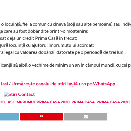
 o locuință, fie la comun cu cineva (soți sau alte persoane) sau indiv
țe care au fost dobândite printr-o moștenire;
cesat deja un credit Prima Casă în trecut;
ngură locuință cu ajutorul împrumutului acordat;
al egal cu valoarea dobânzii datorate pe o perioadă de trei luni.
icanții să aibă o vechime de minim un an în câmpul muncii, cu cel p
Iasi
/
Urmărește canalul de știri Iași4u.ro pe WhatsApp
020
,
IASI
,
IMPRUMUT PRIMA CASA 2020
,
PRIMA CASA
,
PRIMA CASA 2020