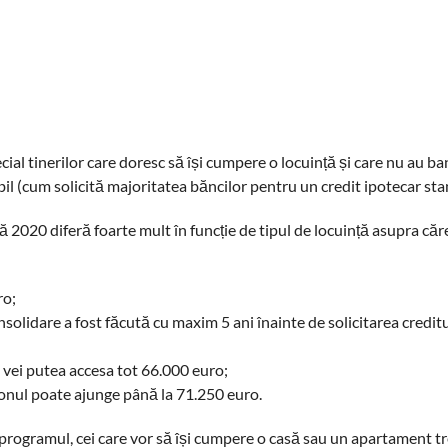
cial tinerilor care doresc să își cumpere o locuință și care nu au ba
bil (cum solicită majoritatea băncilor pentru un credit ipotecar sta
020 diferă foarte mult în funcție de tipul de locuință asupra căre
ro;
nsolidare a fost făcută cu maxim 5 ani înainte de solicitarea creditu
i vei putea accesa tot 66.000 euro;
afonul poate ajunge până la 71.250 euro.
 programul, cei care vor să își cumpere o casă sau un apartament t