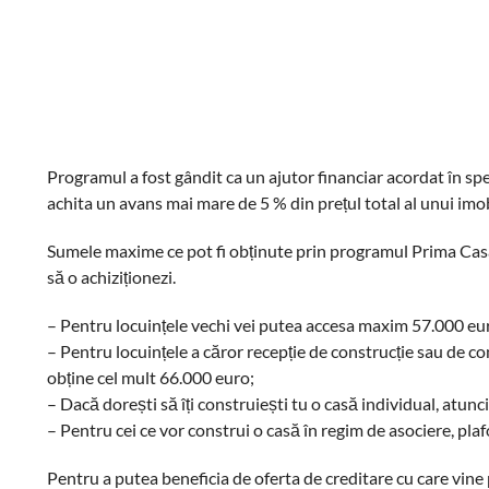
Programul a fost gândit ca un ajutor financiar acordat în spe
achita un avans mai mare de 5 % din prețul total al unui imo
Sumele maxime ce pot fi obținute prin programul Prima Casă 2
să o achiziționezi.
– Pentru locuințele vechi vei putea accesa maxim 57.000 eu
– Pentru locuințele a căror recepție de construcție sau de co
obține cel mult 66.000 euro;
– Dacă dorești să îți construiești tu o casă individual, atunc
– Pentru cei ce vor construi o casă în regim de asociere, pl
Pentru a putea beneficia de oferta de creditare cu care vine