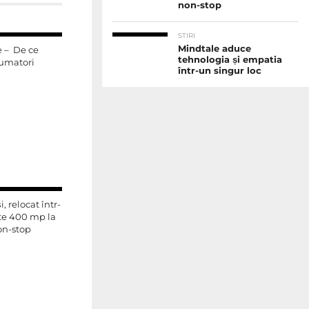
non-stop
STIRI
Mindtale aduce
 – De ce
tehnologia și empatia
sumatori
într-un singur loc
, relocat într-
ste 400 mp la
non-stop