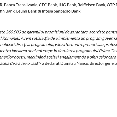
 Banca Transilvania, CEC Bank, ING Bank, Raiffeisen Bank, OTP 
fin Bank, Leumi Bank și Intesa Sanpaolo Bank.
ste 260.000 de garanții și promisiuni de garantare, acordate pentr
oriul României. Avem satisfacția de a implementa un program guvern
neficiari direcți ai programului, vânzători, antreprenori sau profesi
pentru lansarea unei noi etape în derularea programului Prima Casă
enerilor noștri, menținând același angajament de a oferi celor care
 acela de a avea o casă
”- a declarat Dumitru Nancu, director general