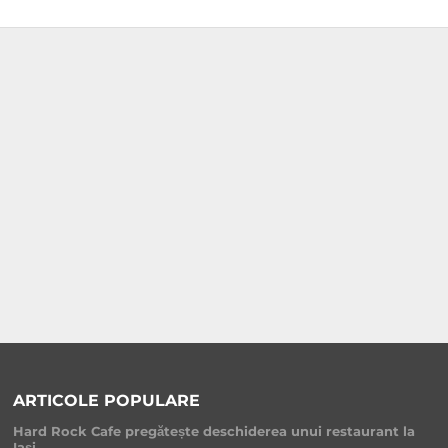
ARTICOLE POPULARE
Hard Rock Cafe pregătește deschiderea unui restaurant la
Iași