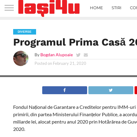
HOME
STIRI
CO
DIVERSE
Programul Prima Casă 
By
Bogdan Alupoaie
Posted on
February 21, 2020
Fondul Național de Garantare a Creditelor pentru IMM-ur
primirii, din partea Ministerului Finanțelor Publice, a acordu
miliarde lei, alocat pentru anul 2020 prin Hotărârea de Guv
2020.