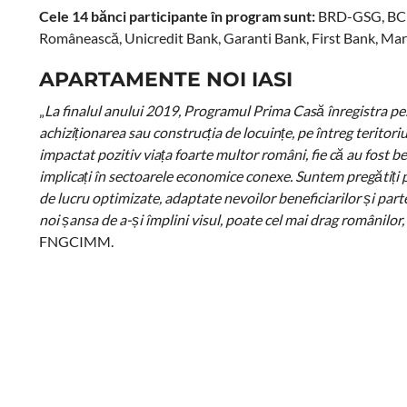
Cele 14 bănci participante în program sunt:
BRD-GSG, BCR,
Românească, Unicredit Bank, Garanti Bank, First Bank, Mar
APARTAMENTE NOI IASI
„
La finalul anului 2019, Programul Prima Casă înregistra pe
achiziționarea sau construcția de locuințe, pe întreg terit
impactat pozitiv viața foarte multor români, fie că au fost be
implicați în sectoarele economice conexe. Suntem pregătiți 
de lucru optimizate, adaptate nevoilor beneficiarilor și part
noi șansa de a-și împlini visul, poate cel mai drag românilor,
FNGCIMM.