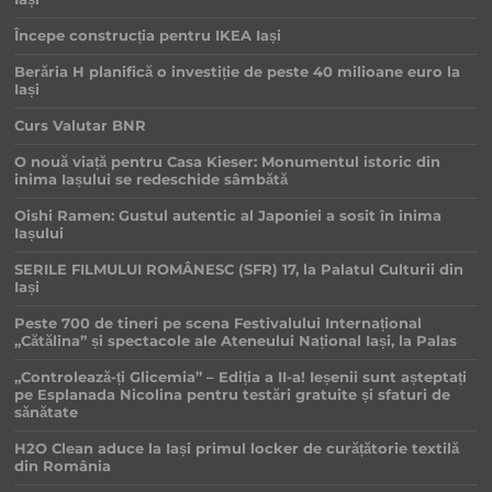
Începe construcția pentru IKEA Iași
Berăria H planifică o investiție de peste 40 milioane euro la
Iași
Curs Valutar BNR
O nouă viață pentru Casa Kieser: Monumentul istoric din
inima Iașului se redeschide sâmbătă
Oishi Ramen: Gustul autentic al Japoniei a sosit în inima
Iașului
SERILE FILMULUI ROMÂNESC (SFR) 17, la Palatul Culturii din
Iași
Peste 700 de tineri pe scena Festivalului Internațional
„Cătălina” și spectacole ale Ateneului Național Iași, la Palas
„Controlează-ți Glicemia” – Ediția a II-a! Ieșenii sunt așteptați
pe Esplanada Nicolina pentru testări gratuite și sfaturi de
sănătate
H2O Clean aduce la Iași primul locker de curățătorie textilă
din România