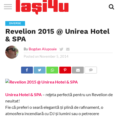
EVENIMENTE
STIRI
APARTAMENTE
STIRI
JOBS
FILME
CLUBURI /
BARURI /
SALI DE
SALOANE DE
AGENTII
RESTAURANTE
PIZZA
PISCINA
FLORARII
RADIO
SPALATORII
TRACTARI
TAXI
CINEMA
TEATRU
HOTELURI
TEREN
TEREN
FARMACII
COFFEE-
FIRME DE
RENT
DIVERSE
NOI IASI
IASI
IN
LA
DISCOTECI
CAFENELE
FORTA
INFRUMUSETARE
DE
IN IASI
IN
IN IASI
LIVE
AUTO
AUTO
IN
/
SPORTIV
TENIS
NON
TO-GO
PUBLICITATE
A
Revelion 2015 @ Unirea Hotel
IASI
CINEMA
SI
TURISM
IASI
IN IASI
IASI
PENSIUNI
IASI
STOP
CAR
FITNESS
IASI
& SPA
By
Bogdan Alupoaie
Posted on
November 5, 2014
COMMENTS
Unirea Hotel & SPA
– reţeta perfectă pentru un Revelion de
neuitat!
Fie că preferi o seară elegantă și plină de rafinament, o
atmosfera incendiară cu DJ și lumini sau o petrecere