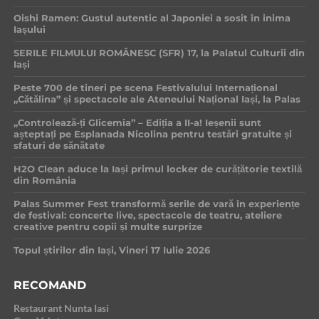
Oishi Ramen: Gustul autentic al Japoniei a sosit în inima
Iașului
SERILE FILMULUI ROMÂNESC (SFR) 17, la Palatul Culturii din
Iași
Peste 700 de tineri pe scena Festivalului Internațional
„Cătălina” și spectacole ale Ateneului Național Iași, la Palas
„Controlează-ți Glicemia” – Ediția a II-a! Ieșenii sunt
așteptați pe Esplanada Nicolina pentru testări gratuite și
sfaturi de sănătate
H2O Clean aduce la Iași primul locker de curățătorie textilă
din România
Palas Summer Fest transformă serile de vară în experiențe
de festival: concerte live, spectacole de teatru, ateliere
creative pentru copii și multe surprize
Topul știrilor din Iași, Vineri 17 Iulie 2026
RECOMAND
Restaurant Nunta Iasi