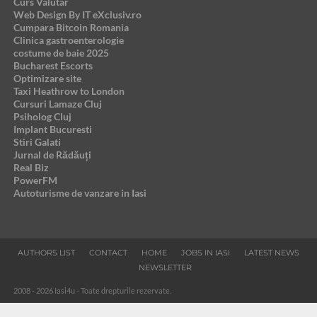
Curs Valutar
Web Design By IT eXclusiv.ro
Cumpara Bitcoin Romania
Clinica gastroenterologie
costume de baie 2025
Bucharest Escorts
Optimizare site
Taxi Heathrow to London
Cursuri Lamaze Cluj
Psiholog Cluj
Implant Bucuresti
Stiri Galati
Jurnal de Rădăuți
Real Biz
PowerFM
Autoturisme de vanzare in Iasi
AUTHORS LIST
CONTACT
HOME
JOBS IN IASI
LATEST NEWS
NEWSLETTER
2008 - 2026 Iasi4u - Toate drepturile rezervate.