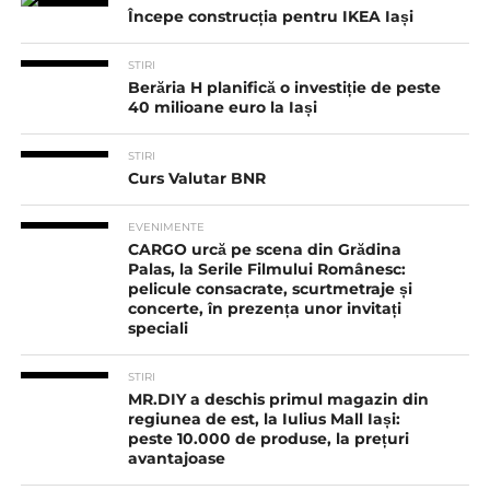
Începe construcția pentru IKEA Iași
STIRI
Berăria H planifică o investiție de peste
40 milioane euro la Iași
STIRI
Curs Valutar BNR
EVENIMENTE
CARGO urcă pe scena din Grădina
Palas, la Serile Filmului Românesc:
pelicule consacrate, scurtmetraje și
concerte, în prezența unor invitați
speciali
STIRI
MR.DIY a deschis primul magazin din
regiunea de est, la Iulius Mall Iași:
peste 10.000 de produse, la prețuri
avantajoase