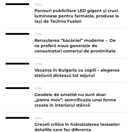
STIRI
Panouri publicitare LED gigant şi cruci
luminoase pentru farmacie, produse la
Iaşi de Techno Fusion
STIRI
Renașterea “băcăniei” moderne – De
ce preferă noua generație de
consumatori comerțul de proximitate
STIRI
Vacanța în Bulgaria cu copiii – alegerea
stațiunii dictează tot sejurul
STIRI
Geodele de ametist nu sunt doar
„pietre mov”: semnificația unei forme
create în interiorul stâncii
STIRI
Greșeli critice în hidroizolarea teraselor:
detaliile care fac diferența