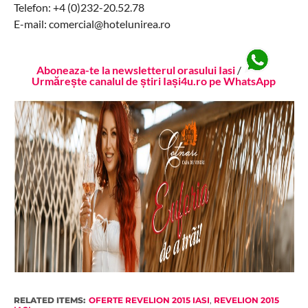
Telefon: +4 (0)232-20.52.78
E-mail: comercial@hotelunirea.ro
Aboneaza-te la newsletterul orasului Iasi
/
Urmărește canalul de știri Iași4u.ro pe WhatsApp
RELATED ITEMS:
OFERTE REVELION 2015 IASI
,
REVELION 2015