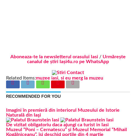
Aboneaza-te la newsletterul orasului Iasi
/
Urmărește
canalul de știri Iași4u.ro pe WhatsApp
Related Items:
muzee iasi
,
si eu merg la muzeu
RECOMMENDED FOR YOU
Imagini în premieră din interiorul Muzeului de Istorie
Naturală din Iaşi
De vizitat obligatoriu daca ajungi ca turist in Iasi
Muzeul “Poni – Cernatescu” și Muzeul Memorial “Mihail
Kogălniceanu”, își deschid porțile din 4 martie