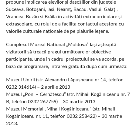
propune implicarea elevilor și dascălilor din județele
Suceava, Botoșani, Iași, Neamț, Bacău, Vaslui, Galați,
Vrancea, Buzău și Brăila în activități extracurriculare și
extrașcolare, cu rolul de a facilita contactul acestora cu
valorile culturale naționale de pe plaiurile ieșene.
Complexul Muzeal Național „Moldova” Iași așteaptă
vizitatorii să treacă pragul următoarelor obiective
participante, unde în cadrul proiectului se va acorda, pe
bază de programare, intrarea gratuită după cum urmează:
Muzeul Unirii (str. Alexandru Lăpușneanu nr 14, telefon
0232 314614) – 2 aprilie 2013
Muzeul „Poni – Cernătescu” (str. Mihail Kogălniceanu nr. 7
B, telefon 0232 267759) – 30 martie 2013
Muzeul Memorial „Mihail Kogălniceanu” (str. Mihail
Kogălniceanu nr. 11, telefon 0232 258422) – 30 martie
2013.