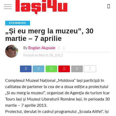
EVENIMENTE
STIRI
APARTAMENTE
STIRI
JOBS
FILME
CLUBURI /
BARURI /
SALI DE
SALOANE DE
AGENTII
RESTAURANTE
PIZZA
PISCINA
FLORARII
RADIO
SPALATORII
TRACTARI
TAXI
CINEMA
TEATRU
HOTELURI
TEREN
TEREN
FARMACII
COFFEE-
FIRME DE
RENT
EVENIMENTE
NOI IASI
IASI
IN
LA
DISCOTECI
CAFENELE
FORTA
INFRUMUSETARE
DE
IN IASI
IN
IN IASI
LIVE
AUTO
AUTO
IN
/
SPORTIV
TENIS
NON
TO-GO
PUBLICITATE
A
„Și eu merg la muzeu”, 30
IASI
CINEMA
SI
TURISM
IASI
IN
IASI
PENSIUNI
IASI
STOP
CAR
FITNESS
IASI
IASI
martie – 7 aprilie
By
Bogdan Alupoaie
Posted on
March 28, 2013
COMMENTS
Complexul Muzeal Național „Moldova” Iași participă în
calitatea de partener la cea de-a doua ediție a proiectului
„Și eu merg la muzeu!”, organizat de Agenţia de turism Icar
Tours Iași şi Muzeul Literaturii Române Iași, în perioada 30
martie – 7 aprilie 2013.
Proiectul, derulat în cadrul programului „Școala Altfel”, își