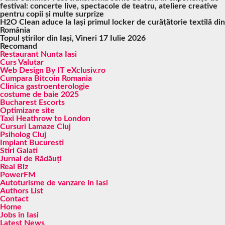
festival: concerte live, spectacole de teatru, ateliere creative
pentru copii și multe surprize
H2O Clean aduce la Iași primul locker de curățătorie textilă din
România
Topul știrilor din Iași, Vineri 17 Iulie 2026
Recomand
Restaurant Nunta Iasi
Curs Valutar
Web Design By IT eXclusiv.ro
Cumpara Bitcoin Romania
Clinica gastroenterologie
costume de baie 2025
Bucharest Escorts
Optimizare site
Taxi Heathrow to London
Cursuri Lamaze Cluj
Psiholog Cluj
Implant Bucuresti
Stiri Galati
Jurnal de Rădăuți
Real Biz
PowerFM
Autoturisme de vanzare in Iasi
Authors List
Contact
Home
Jobs in Iasi
Latest News