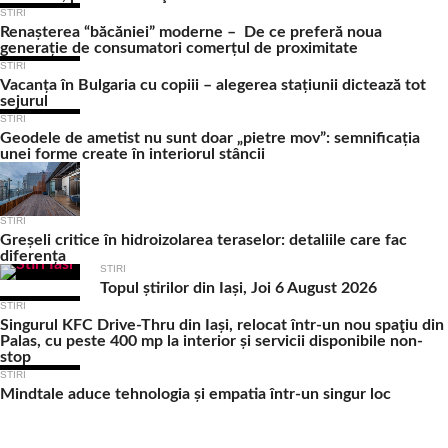
STIRI
Renașterea “băcăniei” moderne – De ce preferă noua
generație de consumatori comerțul de proximitate
STIRI
Vacanța în Bulgaria cu copiii – alegerea stațiunii dictează tot
sejurul
STIRI
Geodele de ametist nu sunt doar „pietre mov”: semnificația
unei forme create în interiorul stâncii
STIRI
Greșeli critice în hidroizolarea teraselor: detaliile care fac
diferența
STIRI
Topul știrilor din Iași, Joi 6 August 2026
STIRI
Singurul KFC Drive-Thru din Iași, relocat într-un nou spaţiu din
Palas, cu peste 400 mp la interior și servicii disponibile non-
stop
STIRI
Mindtale aduce tehnologia și empatia într-un singur loc