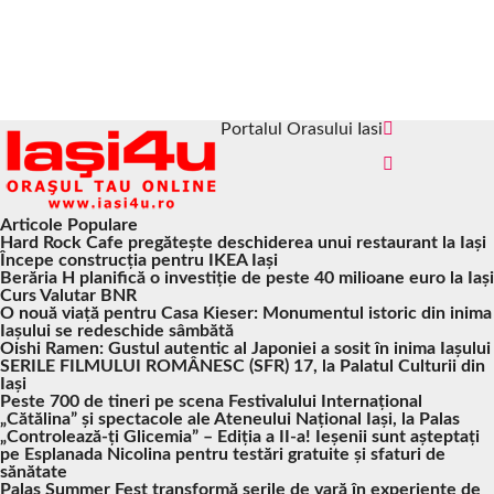
Portalul Orasului Iasi
Articole Populare
Hard Rock Cafe pregătește deschiderea unui restaurant la Iași
Începe construcția pentru IKEA Iași
Berăria H planifică o investiție de peste 40 milioane euro la Iași
Curs Valutar BNR
O nouă viață pentru Casa Kieser: Monumentul istoric din inima
Iașului se redeschide sâmbătă
Oishi Ramen: Gustul autentic al Japoniei a sosit în inima Iașului
SERILE FILMULUI ROMÂNESC (SFR) 17, la Palatul Culturii din
Iași
Peste 700 de tineri pe scena Festivalului Internațional
„Cătălina” și spectacole ale Ateneului Național Iași, la Palas
„Controlează-ți Glicemia” – Ediția a II-a! Ieșenii sunt așteptați
pe Esplanada Nicolina pentru testări gratuite și sfaturi de
sănătate
Palas Summer Fest transformă serile de vară în experiențe de