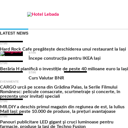
LATEST NEWS
STIRI
Hard Rock Cafe pregătește deschiderea unui restaurant la Iași
STIRI
Începe construcția pentru IKEA Iași
STIRI
Berăria H planifică o investiție de peste 40 milioane euro la Iași
STIRI
Curs Valutar BNR
EVENIMENTE
CARGO urcă pe scena din Grădina Palas, la Serile Filmului
Românesc: pelicule consacrate, scurtmetraje și concerte, în
prezența unor invitați speciali
STIRI
MR.DIY a deschis primul magazin din regiunea de est, la Iulius
Mall Iași: peste 10.000 de produse, la prețuri avantajoase
STIRI
Panouri publicitare LED gigant şi cruci luminoase pentru
farmacie, produse la Iaşi de Techno Fusion