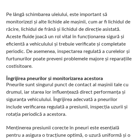
Pe lângă schimbarea uleiului, este important să
monitorizezi și alte lichide ale mașinii, cum ar fi lichidul de
răcire, lichidul de frână și lichidul de direcție asistată.
Aceste fluide joacă un rol vital în funcționarea sigură și
eficientă a vehiculului și trebuie verificate și completate
periodic. De asemenea, inspectarea regulată a curelelor și
furtunurilor poate preveni problemele majore și reparațiile
costisitoare.
Îngrijirea pneurilor și monitorizarea acestora
Pneurile sunt singurul punct de contact al mașinii tale cu
drumul, iar starea lor influențează direct performanța și
siguranța vehiculului. Îngrijirea adecvată a pneurilor
include verificarea regulată a presiunii, inspecția uzurii și
rotația periodică a acestora.
Menținerea presiunii corecte în pneuri este esențială
pentru a asigura o tracțiune optimă, o uzură uniformă și o