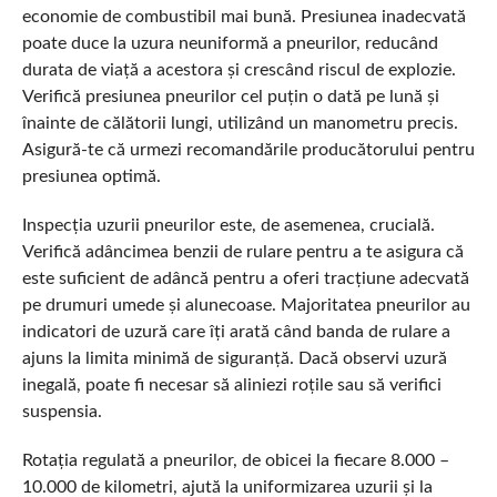
economie de combustibil mai bună. Presiunea inadecvată
poate duce la uzura neuniformă a pneurilor, reducând
durata de viață a acestora și crescând riscul de explozie.
Verifică presiunea pneurilor cel puțin o dată pe lună și
înainte de călătorii lungi, utilizând un manometru precis.
Asigură-te că urmezi recomandările producătorului pentru
presiunea optimă.
Inspecția uzurii pneurilor este, de asemenea, crucială.
Verifică adâncimea benzii de rulare pentru a te asigura că
este suficient de adâncă pentru a oferi tracțiune adecvată
pe drumuri umede și alunecoase. Majoritatea pneurilor au
indicatori de uzură care îți arată când banda de rulare a
ajuns la limita minimă de siguranță. Dacă observi uzură
inegală, poate fi necesar să aliniezi roțile sau să verifici
suspensia.
Rotația regulată a pneurilor, de obicei la fiecare 8.000 –
10.000 de kilometri, ajută la uniformizarea uzurii și la