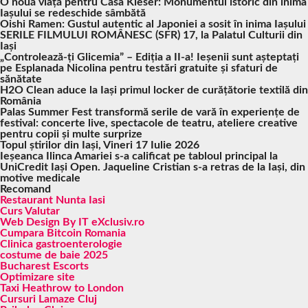
O nouă viață pentru Casa Kieser: Monumentul istoric din inima
Iașului se redeschide sâmbătă
Oishi Ramen: Gustul autentic al Japoniei a sosit în inima Iașului
SERILE FILMULUI ROMÂNESC (SFR) 17, la Palatul Culturii din
Iași
„Controlează-ți Glicemia” – Ediția a II-a! Ieșenii sunt așteptați
pe Esplanada Nicolina pentru testări gratuite și sfaturi de
sănătate
H2O Clean aduce la Iași primul locker de curățătorie textilă din
România
Palas Summer Fest transformă serile de vară în experiențe de
festival: concerte live, spectacole de teatru, ateliere creative
pentru copii și multe surprize
Topul știrilor din Iași, Vineri 17 Iulie 2026
Ieșeanca Ilinca Amariei s-a calificat pe tabloul principal la
UniCredit Iași Open. Jaqueline Cristian s-a retras de la Iași, din
motive medicale
Recomand
Restaurant Nunta Iasi
Curs Valutar
Web Design By IT eXclusiv.ro
Cumpara Bitcoin Romania
Clinica gastroenterologie
costume de baie 2025
Bucharest Escorts
Optimizare site
Taxi Heathrow to London
Cursuri Lamaze Cluj