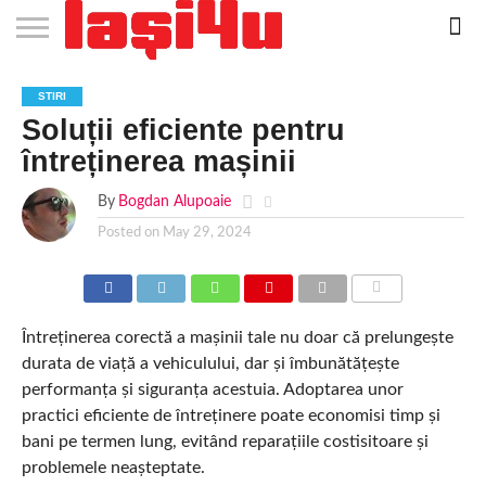
EVENIMENTE
STIRI
APARTAMENTE
STIRI
JOBS
FILME
CLUBURI /
BARURI /
SALI DE
SALOANE DE
AGENTII
RESTAURANTE
PIZZA
PISCINA
FLORARII
RADIO
SPALATORII
TRACTARI
TAXI
CINEMA
TEATRU
HOTELURI
TEREN
TEREN
FARMACII
COFFEE-
FIRME DE
RENT
STIRI
NOI IASI
IASI
IN
LA
DISCOTECI
CAFENELE
FORTA
INFRUMUSETARE
DE
IN IASI
IN
IN IASI
LIVE
AUTO
AUTO
IN
/
SPORTIV
TENIS
NON
TO-GO
PUBLICITATE
A
Soluții eficiente pentru
IASI
CINEMA
SI
TURISM
IASI
IN
IASI
PENSIUNI
IASI
STOP
CAR
FITNESS
IASI
IASI
întreținerea mașinii
By
Bogdan Alupoaie
Posted on
May 29, 2024
COMMENTS
Întreținerea corectă a mașinii tale nu doar că prelungește
durata de viață a vehiculului, dar și îmbunătățește
performanța și siguranța acestuia. Adoptarea unor
practici eficiente de întreținere poate economisi timp și
bani pe termen lung, evitând reparațiile costisitoare și
problemele neașteptate.