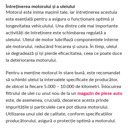
Întreținerea motorului și a uleiului
Motorul este inima mașinii tale, iar întreținerea acestuia
este esențială pentru a asigura o funcționare optimă și
longevitatea vehiculului. Una dintre cele mai importante
activități de întreținere este schimbarea regulată a
uleiului. Uleiul de motor lubrifiază componentele interne
ale motorului, reducând frecarea și uzura. În timp, uleiul
se degradează și își pierde eficacitatea, ceea ce poate duce
la deteriorarea motorului.
Pentru a menține motorul în stare bună, este recomandat
să schimbi uleiul la intervalele specificate de producător,
de obicei la fiecare 5.000 – 10.000 de kilometri. Înlocuirea
filtrului de ulei cu unul nou de la un
magazin de piese auto
este, de asemenea, crucială, deoarece acesta prinde
impuritățile și particulele care pot dăuna motorului.
Utilizarea unui ulei de calitate, conform specificațiilor
producătorului, asigură o protecție optimă a motorului.