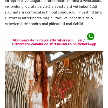
întreținere, vei asigura o funcționare optimă a vehiculului,
vei prelungi durata de viață a acestuia și vei îmbunătăți
siguranța și confortul în timpul condusului. Investind timp
și efort în întreținerea mașinii tale, vei beneficia de o
experiență de condus mai plăcută și mai fiabilă.
Aboneaza-te la newsletterul orasului Iasi
/
Urmărește canalul de știri Iași4u.ro pe WhatsApp