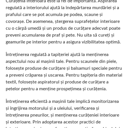
Curățenia interioară este la fel de importantă. Aspirarea
regulată a interiorului ajută la îndepărtarea murdăriei și a
prafului care se pot acumula pe podea, scaune și
covorașe. De asemenea, ștergerea suprafețelor interioare
cu o cârpă umedă și un produs de curățare adecvat poate
preveni acumularea de praf și pete. Nu uita să cureți și
geamurile pe interior pentru a asigura vizibilitatea optimă.
Întreținerea regulată a tapițeriei ajută la menținerea
aspectului nou al mașinii tale. Pentru scaunele din piele,
folosește produse de curățare și balsamuri speciale pentru
a preveni crăparea și uscarea. Pentru tapițeria din material
textil, folosește aspiratorul și produse de curățare a
petelor pentru a menține prospețimea și curățenia.
Întreținerea eficientă a mașinii tale implică monitorizarea
și îngrijirea motorului și a uleiului, verificarea și
întreținerea pneurilor, și menținerea curățeniei interioare
și exterioare. Prin adoptarea acestor practici de