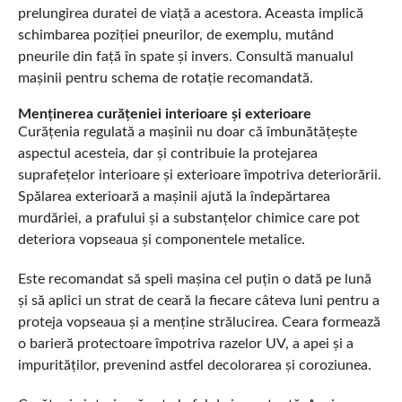
prelungirea duratei de viață a acestora. Aceasta implică
schimbarea poziției pneurilor, de exemplu, mutând
pneurile din față în spate și invers. Consultă manualul
mașinii pentru schema de rotație recomandată.
Menținerea curățeniei interioare și exterioare
Curățenia regulată a mașinii nu doar că îmbunătățește
aspectul acesteia, dar și contribuie la protejarea
suprafețelor interioare și exterioare împotriva deteriorării.
Spălarea exterioară a mașinii ajută la îndepărtarea
murdăriei, a prafului și a substanțelor chimice care pot
deteriora vopseaua și componentele metalice.
Este recomandat să speli mașina cel puțin o dată pe lună
și să aplici un strat de ceară la fiecare câteva luni pentru a
proteja vopseaua și a menține strălucirea. Ceara formează
o barieră protectoare împotriva razelor UV, a apei și a
impurităților, prevenind astfel decolorarea și coroziunea.