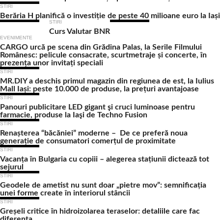
STIRI
Berăria H planifică o investiție de peste 40 milioane euro la Iași
STIRI
Curs Valutar BNR
EVENIMENTE
CARGO urcă pe scena din Grădina Palas, la Serile Filmului
Românesc: pelicule consacrate, scurtmetraje și concerte, în
prezența unor invitați speciali
STIRI
MR.DIY a deschis primul magazin din regiunea de est, la Iulius
Mall Iași: peste 10.000 de produse, la prețuri avantajoase
STIRI
Panouri publicitare LED gigant şi cruci luminoase pentru
farmacie, produse la Iaşi de Techno Fusion
STIRI
Renașterea “băcăniei” moderne – De ce preferă noua
generație de consumatori comerțul de proximitate
STIRI
Vacanța în Bulgaria cu copiii – alegerea stațiunii dictează tot
sejurul
STIRI
Geodele de ametist nu sunt doar „pietre mov”: semnificația
unei forme create în interiorul stâncii
STIRI
Greșeli critice în hidroizolarea teraselor: detaliile care fac
diferența