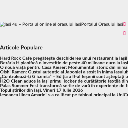
Portalul Orasului Iasi
Articole Populare
Hard Rock Cafe pregătește deschiderea unui restaurant la Iași
Berăria H planifică o investiție de peste 40 milioane euro la Iași
O nouă viață pentru Casa Kieser: Monumentul istoric din inima
Oishi Ramen: Gustul autentic al Japoniei a sosit în inima Iașului
„Controlează-ți Glicemia” – Ediția a II-a! Ieșenii sunt așteptați 
H2O Clean aduce la Iași primul locker de curățătorie textilă di
Palas Summer Fest transformă serile de vară în experiențe de fes
Topul știrilor din Iași, Vineri 17 Iulie 2026
Ieșeanca Ilinca Amariei s-a calificat pe tabloul principal la UniC