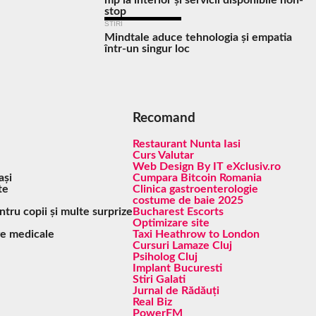
stop
STIRI
Mindtale aduce tehnologia și empatia
într-un singur loc
Recomand
Restaurant Nunta Iasi
Curs Valutar
Web Design By IT eXclusiv.ro
ași
Cumpara Bitcoin Romania
te
Clinica gastroenterologie
costume de baie 2025
ntru copii și multe surprize
Bucharest Escorts
Optimizare site
ive medicale
Taxi Heathrow to London
Cursuri Lamaze Cluj
Psiholog Cluj
Implant Bucuresti
Stiri Galati
Jurnal de Rădăuți
Real Biz
PowerFM