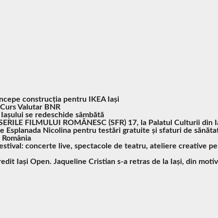
Începe construcția pentru IKEA Iași
Curs Valutar BNR
 Iașului se redeschide sâmbătă
SERILE FILMULUI ROMÂNESC (SFR) 17, la Palatul Culturii din I
pe Esplanada Nicolina pentru testări gratuite și sfaturi de sănăta
n România
tival: concerte live, spectacole de teatru, ateliere creative pe
redit Iași Open. Jaqueline Cristian s-a retras de la Iași, din mot