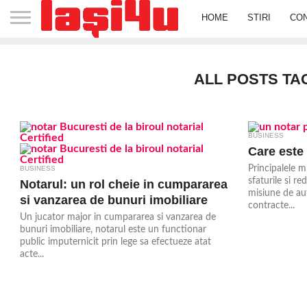
HOME
STIRI
CO
ALL POSTS TA
1.3K
BUSINESS
Care este 
Principalele m
BUSINESS
sfaturile si re
Notarul: un rol cheie in cumpararea
misiune de aut
si vanzarea de bunuri imobiliare
contracte...
Un jucator major in cumpararea si vanzarea de
bunuri imobiliare, notarul este un functionar
public imputernicit prin lege sa efectueze atat
acte...