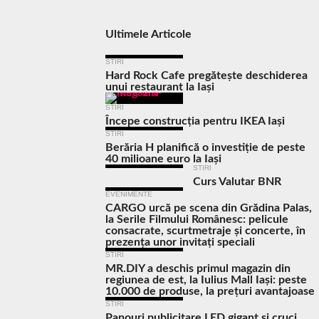
Ultimele Articole
STIRI
Hard Rock Cafe pregătește deschiderea
unui restaurant la Iași
STIRI
Începe construcția pentru IKEA Iași
STIRI
Berăria H planifică o investiție de peste
40 milioane euro la Iași
STIRI
Curs Valutar BNR
EVENIMENTE
CARGO urcă pe scena din Grădina Palas,
la Serile Filmului Românesc: pelicule
consacrate, scurtmetraje și concerte, în
prezența unor invitați speciali
STIRI
MR.DIY a deschis primul magazin din
regiunea de est, la Iulius Mall Iași: peste
10.000 de produse, la prețuri avantajoase
STIRI
Panouri publicitare LED gigant şi cruci