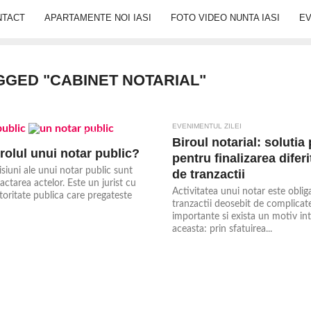
NTACT
APARTAMENTE NOI IASI
FOTO VIDEO NUNTA IASI
E
GGED "CABINET NOTARIAL"
EVENIMENTUL ZILEI
2.6K
Biroul notarial: solutia 
rolul unui notar public?
pentru finalizarea diferi
isiuni ale unui notar public sunt
de tranzactii
dactarea actelor. Este un jurist cu
Activitatea unui notar este oblig
oritate publica care pregateste
tranzactii deosebit de complicate
importante si exista un motiv in
aceasta: prin sfatuirea...