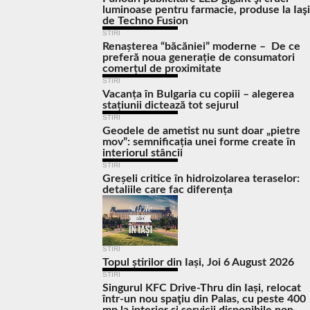
luminoase pentru farmacie, produse la Iaşi
de Techno Fusion
STIRI
Renașterea “băcăniei” moderne – De ce
preferă noua generație de consumatori
comerțul de proximitate
STIRI
Vacanța în Bulgaria cu copiii – alegerea
stațiunii dictează tot sejurul
STIRI
Geodele de ametist nu sunt doar „pietre
mov”: semnificația unei forme create în
interiorul stâncii
STIRI
Greșeli critice în hidroizolarea teraselor:
detaliile care fac diferența
STIRI
Topul știrilor din Iași, Joi 6 August 2026
STIRI
Singurul KFC Drive-Thru din Iași, relocat
într-un nou spaţiu din Palas, cu peste 400
mp la interior și servicii disponibile non-