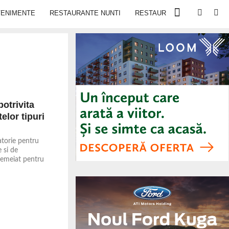
VENIMENTE
RESTAURANTE NUNTI
RESTAURANTE IN IASI
potrivita
telor tipuri
atorie pentru
 si de
temeiat pentru