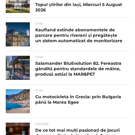
Topul știrilor din Iași, Miercuri 5 August
2026
STIRI
Kaufland extinde abonamentele de
parcare pentru riverani și pregătește
un sistem automatizat de monitorizare
STIRI
Salamander BluEvolution 82. Fereastra
gândită pentru standardele de mâine,
produsă astăzi la MAR&PET
STIRI
Cu motocicleta în Grecia: prin Bulgaria
până la Marea Egee
DIVERSE
De ce tot mai mulți pasionați de jocuri