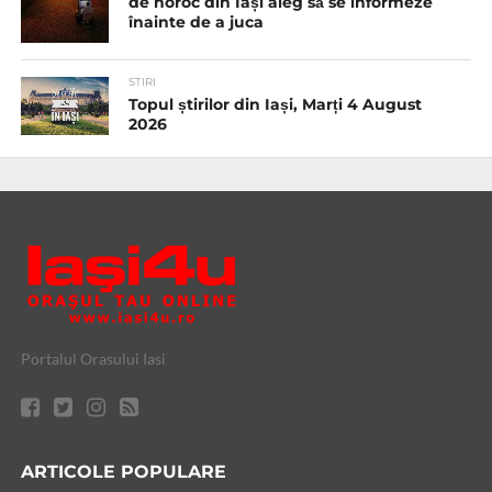
de noroc din Iași aleg să se informeze
înainte de a juca
STIRI
Topul știrilor din Iași, Marți 4 August
2026
Portalul Orasului Iasi
ARTICOLE POPULARE