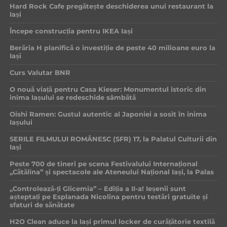
Hard Rock Cafe pregătește deschiderea unui restaurant la
Iași
Începe construcția pentru IKEA Iași
Berăria H planifică o investiție de peste 40 milioane euro la
Iași
Curs Valutar BNR
O nouă viață pentru Casa Kieser: Monumentul istoric din
inima Iașului se redeschide sâmbătă
Oishi Ramen: Gustul autentic al Japoniei a sosit în inima
Iașului
SERILE FILMULUI ROMÂNESC (SFR) 17, la Palatul Culturii din
Iași
Peste 700 de tineri pe scena Festivalului Internațional
„Cătălina” și spectacole ale Ateneului Național Iași, la Palas
„Controlează-ți Glicemia” – Ediția a II-a! Ieșenii sunt
așteptați pe Esplanada Nicolina pentru testări gratuite și
sfaturi de sănătate
H2O Clean aduce la Iași primul locker de curățătorie textilă