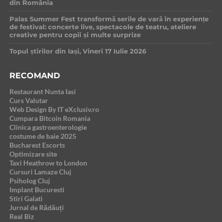
din România
Palas Summer Fest transformă serile de vară în experiențe
de festival: concerte live, spectacole de teatru, ateliere
creative pentru copii și multe surprize
Topul știrilor din Iași, Vineri 17 Iulie 2026
RECOMAND
Restaurant Nunta Iasi
Curs Valutar
Web Design By IT eXclusiv.ro
Cumpara Bitcoin Romania
Clinica gastroenterologie
costume de baie 2025
Bucharest Escorts
Optimizare site
Taxi Heathrow to London
Cursuri Lamaze Cluj
Psiholog Cluj
Implant Bucuresti
Stiri Galati
Jurnal de Rădăuți
Real Biz