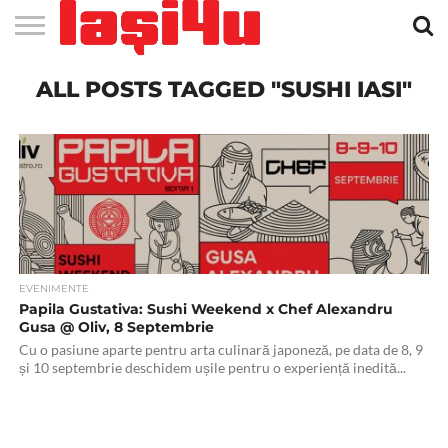
EVENIMENTE
ALL POSTS TAGGED "SUSHI IASI"
STIRI
APARTAMENTE
STIRI
JOBS
FILME
CLUBURI /
BARURI /
SALI DE
SALOANE DE
AGENTII
RESTAURANTE
PIZZA
PISCINA
FLORARII
RADIO
SPALATORII
TRACTARI
TAXI
CINEMA
TEATRU
HOTELURI
TEREN
TEREN
FARMACII
COFFEE-
FIRME DE
RENT
NOI IASI
IASI
IN
LA
DISCOTECI
CAFENELE
FORTA
INFRUMUSETARE
DE
IN IASI
IN
IN IASI
LIVE
AUTO
AUTO
IN
/
SPORTIV
TENIS
NON
TO-GO
PUBLICITATE
A
IASI
CINEMA
SI
TURISM
IASI
IN IASI
IASI
PENSIUNI
IASI
STOP
CAR
FITNESS
IASI
EVENIMENTE
Papila Gustativa: Sushi Weekend x Chef Alexandru
Gusa @ Oliv, 8 Septembrie
Cu o pasiune aparte pentru arta culinară japoneză, pe data de 8, 9
și 10 septembrie deschidem ușile pentru o experiență inedită...