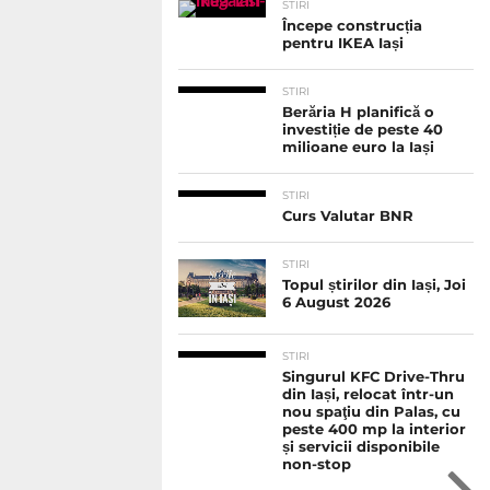
STIRI
Începe construcția
pentru IKEA Iași
STIRI
Berăria H planifică o
investiție de peste 40
milioane euro la Iași
STIRI
Curs Valutar BNR
STIRI
Topul știrilor din Iași, Joi
6 August 2026
STIRI
Singurul KFC Drive-Thru
din Iași, relocat într-un
nou spaţiu din Palas, cu
peste 400 mp la interior
și servicii disponibile
non-stop