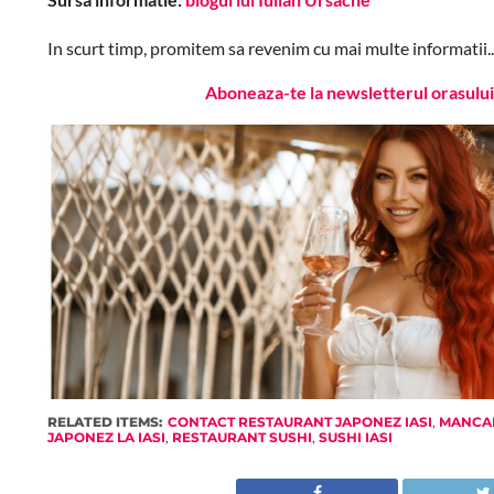
In scurt timp, promitem sa revenim cu mai multe informatii..
Aboneaza-te la newsletterul orasului 
RELATED ITEMS:
CONTACT RESTAURANT JAPONEZ IASI
,
MANCA
JAPONEZ LA IASI
,
RESTAURANT SUSHI
,
SUSHI IASI