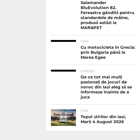
Salamander
BluEvolution 82.
Fereastra gândită pentru
standardele de mâine,
produsă astăzi la
MAR&PET
STIRI
Cu motocicleta în Grecia:
prin Bulgaria până la
Marea Egee
DIVERSE
De ce tot mai mulți
pasionați de jocuri de
noroc din Iași aleg să se
informeze înainte de a
juca
STIRI
Topul știrilor din Iași,
Marți 4 August 2026