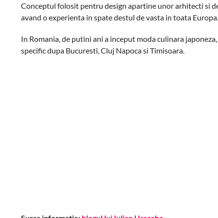
Conceptul folosit pentru design apartine unor arhitecti si d
avand o experienta in spate destul de vasta in toata Europa
In Romania, de putini ani a inceput moda culinara japoneza, I
specific dupa Bucuresti, Cluj Napoca si Timisoara.
Sursa informatie:
blogul lui Iulian Ursache