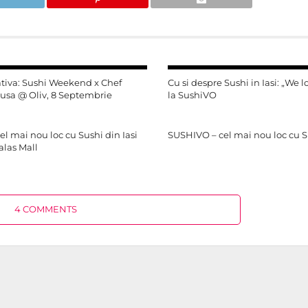
ativa: Sushi Weekend x Chef
Cu si despre Sushi in Iasi: „We l
usa @ Oliv, 8 Septembrie
la SushiVO
l mai nou loc cu Sushi din Iasi
SUSHIVO – cel mai nou loc cu Su
alas Mall
4 COMMENTS