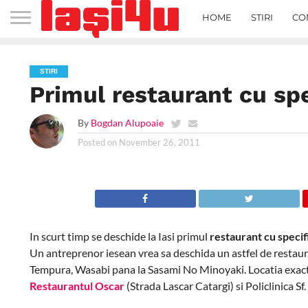
HOME
STIRI
CO
STIRI
Primul restaurant cu spe
By
Bogdan Alupoaie
Posted on
November 26, 2011
In scurt timp se deschide la Iasi primul
restaurant cu specif
Un antreprenor iesean vrea sa deschida un astfel de restaura
Tempura, Wasabi pana la Sasami No Minoyaki. Locatia exacta
Restaurantul Oscar
(Strada Lascar Catargi) si Policlinica Sf