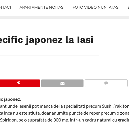
NTACT
APARTAMENTE NOI IASI
FOTO VIDEO NUNTA IASI
cific japonez la Iasi
COMMENTS
ic japonez
.
nt unde iesenii pot manca de la specialitati precum Sushi, Yakitor
 inca nu este stiuta, doar anumite puncte de reper precum o zona 
. Spiridon, pe o suprafata de 300 mp, intr-un cadru natural cu gradin