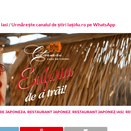
Iasi
/
Urmărește canalul de știri Iași4u.ro pe WhatsApp
RE JAPONEZA
,
RESTAURANT JAPONEZ
,
RESTAURANT JAPONEZ IASI
,
RE