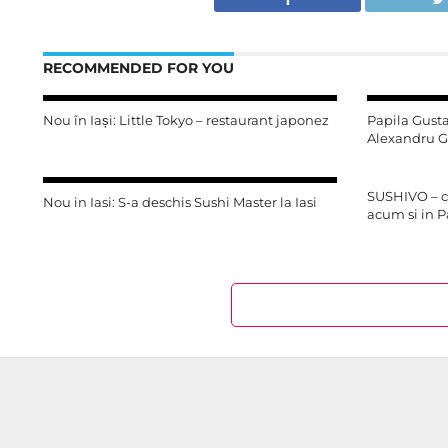
RECOMMENDED FOR YOU
Nou în Iași: Little Tokyo – restaurant japonez
Papila Gust
Alexandru G
SUSHIVO – ce
Nou in Iasi: S-a deschis Sushi Master la Iasi
acum si in P