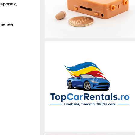
 japonez
,
semenea