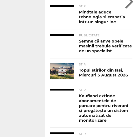
STIRI
Mindtale aduce
tehnologia și empatia
într-un singur loc
PUBLICITATE
Semne că anvelopele
mașinii trebuie verificate
de un specialist
STIRI
Topul știrilor din Iași,
Miercuri 5 August 2026
STIRI
Kaufland extinde
abonamentele de
parcare pentru riverani
și pregătește un sistem
automatizat de
monitorizare
STIRI