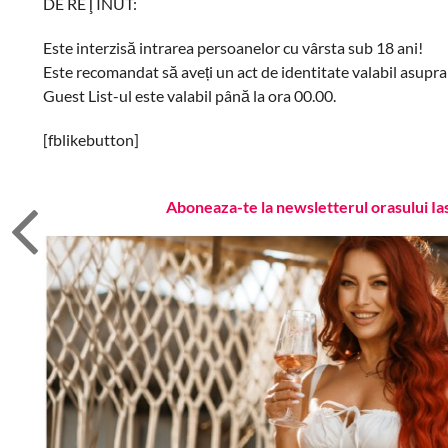
DE REŢINUT:
Este interzisă intrarea persoanelor cu vârsta sub 18 ani!
Este recomandat să aveți un act de identitate valabil asupra
Guest List-ul este valabil până la ora 00.00.
[fblikebutton]
Aboneaza-te la newsletterul orasului Ia