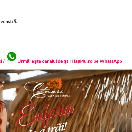
 voastră.
si
/
Urmărește canalul de știri Iași4u.ro pe WhatsApp