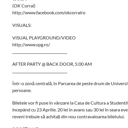
(OK Corral)
http://www.facebook.com/okcorralro
VISUALS:
VISUAL PLAYGROUND/VIDEO
http://www.vpg.ro/
________________________________
AFTER PARTY @ BACK DOOR, 5:00 AM
________________________________
Într-o zonă centrală, în Parcarea de peste drum de Universi
persoane.
Biletele vor fi puse în vânzare la Casa de Cultura a Studentilo
începând cu 23 Aprilie. 20 lei în avans sau 30 lei în seara eve
reveni trebuie să achitați din nou contravaloarea biletului.