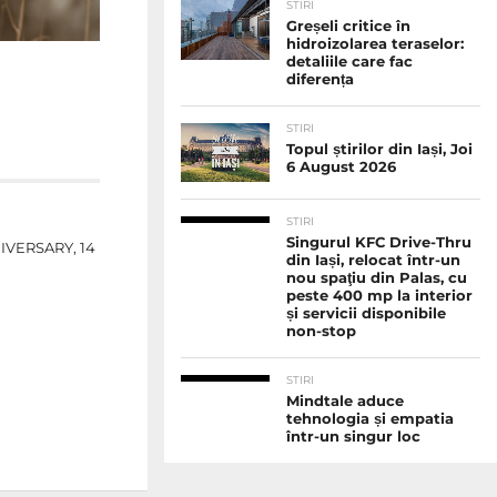
STIRI
Greșeli critice în
hidroizolarea teraselor:
detaliile care fac
diferența
STIRI
Topul știrilor din Iași, Joi
6 August 2026
STIRI
Singurul KFC Drive-Thru
NIVERSARY, 14
din Iași, relocat într-un
nou spaţiu din Palas, cu
peste 400 mp la interior
și servicii disponibile
non-stop
STIRI
Mindtale aduce
tehnologia și empatia
într-un singur loc