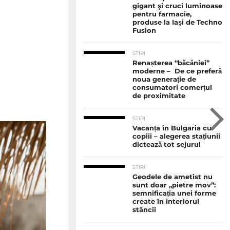
gigant şi cruci luminoase
pentru farmacie,
produse la Iaşi de Techno
Fusion
STIRI
Renașterea “băcăniei”
moderne – De ce preferă
noua generație de
consumatori comerțul
de proximitate
STIRI
Vacanța în Bulgaria cu
copiii – alegerea stațiunii
dictează tot sejurul
STIRI
Geodele de ametist nu
sunt doar „pietre mov”:
semnificația unei forme
create în interiorul
stâncii