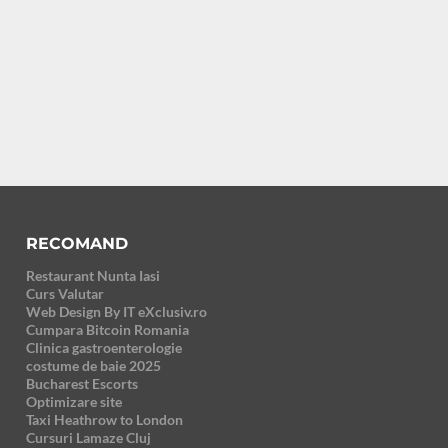
RECOMAND
Restaurant Nunta Iasi
Curs Valutar
Web Design By IT eXclusiv.ro
Cumpara Bitcoin Romania
Clinica gastroenterologie
costume de baie 2025
Bucharest Escorts
Optimizare site
Taxi Heathrow to London
Cursuri Lamaze Cluj