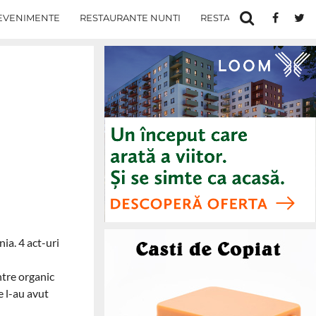
EVENIMENTE
RESTAURANTE NUNTI
RESTAURANTE IN IASI
ia. 4 act-uri
ntre organic
e l-au avut