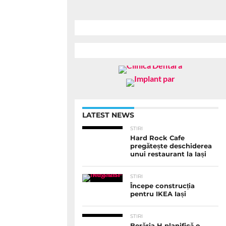
LATEST NEWS
STIRI
Hard Rock Cafe
pregătește deschiderea
unui restaurant la Iași
STIRI
Începe construcția
pentru IKEA Iași
STIRI
Berăria H planifică o