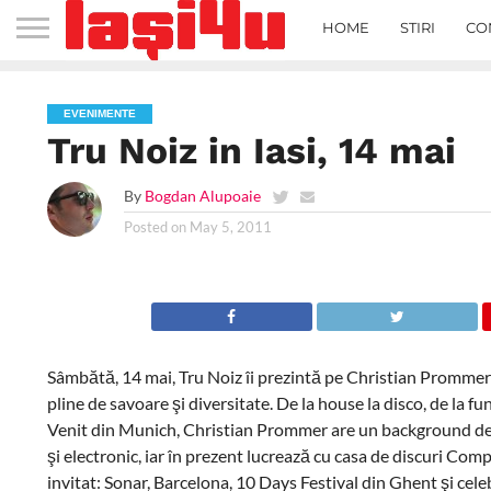
HOME
STIRI
CO
EVENIMENTE
Tru Noiz in Iasi, 14 mai
By
Bogdan Alupoaie
Posted on
May 5, 2011
Sâmbătă, 14 mai, Tru Noiz îi prezintă pe Christian Prommer 
pline de savoare şi diversitate. De la house la disco, de la fu
Venit din Munich, Christian Prommer are un background de ja
şi electronic, iar în prezent lucrează cu casa de discuri Com
invitat: Sonar, Barcelona, 10 Days Festival din Ghent şi cele