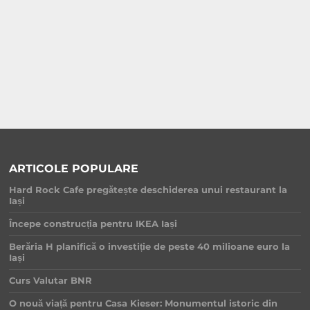
ARTICOLE POPULARE
Hard Rock Cafe pregătește deschiderea unui restaurant la
Iași
Începe construcția pentru IKEA Iași
Berăria H planifică o investiție de peste 40 milioane euro la
Iași
Curs Valutar BNR
O nouă viață pentru Casa Kieser: Monumentul istoric din