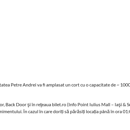
tatea Petre Andrei va fi amplasat un cort cu o capacitate de ~ 100
r, Back Door şi în reţeaua bilet.ro (Info Point Iulius Mall – Iaşi & 
nimentului. În cazul în care doriți să părăsiți locația până în ora 01