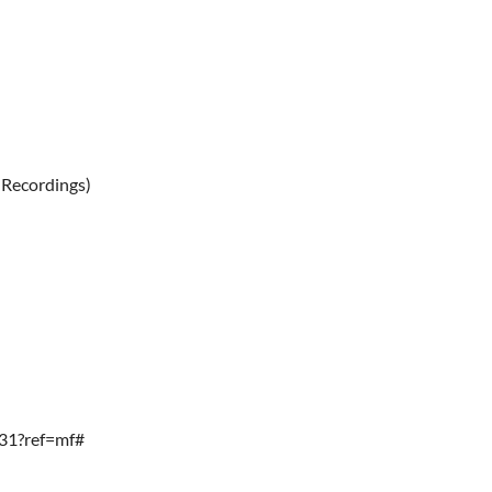
 Recordings)
31?ref=mf#