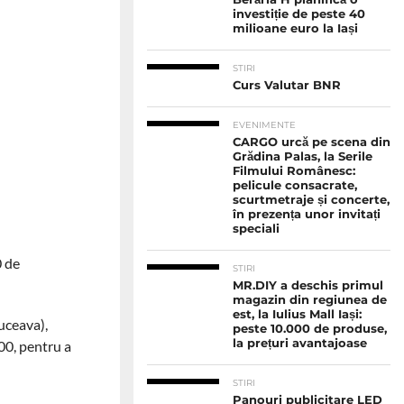
investiție de peste 40
milioane euro la Iași
STIRI
Curs Valutar BNR
EVENIMENTE
CARGO urcă pe scena din
Grădina Palas, la Serile
Filmului Românesc:
pelicule consacrate,
scurtmetraje și concerte,
în prezența unor invitați
speciali
0 de
STIRI
MR.DIY a deschis primul
magazin din regiunea de
est, la Iulius Mall Iași:
Suceava),
peste 10.000 de produse,
la prețuri avantajoase
:00, pentru a
STIRI
Panouri publicitare LED