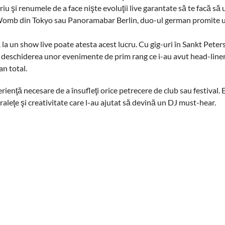
 şi renumele de a face nişte evoluţii live garantate să te facă să u
um Womb din Tokyo sau Panoramabar Berlin, duo-ul german promite
dă la un show live poate atesta acest lucru. Cu gig-uri în Sankt Peter
 deschiderea unor evenimente de prim rang ce i-au avut head-liner
n total.
ienţă necesare de a însufleţi orice petrecere de club sau festival. E
uraleţe şi creativitate care l-au ajutat să devină un DJ must-hear.