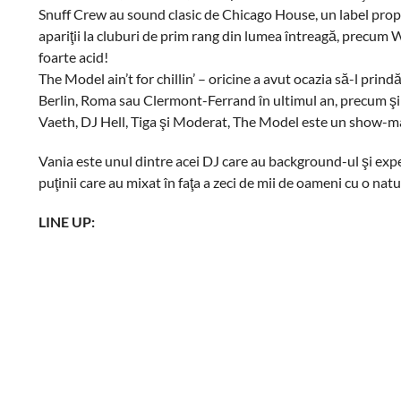
Snuff Crew au sound clasic de Chicago House, un label propriu
apariţii la cluburi de prim rang din lumea întreagă, prec
foarte acid!
The Model ain’t for chillin’ – oricine a avut ocazia să-l prin
Berlin, Roma sau Clermont-Ferrand în ultimul an, precum şi
Vaeth, DJ Hell, Tiga şi Moderat, The Model este un show-ma
Vania este unul dintre acei DJ care au background-ul şi exper
puţinii care au mixat în faţa a zeci de mii de oameni cu o nat
LINE UP: