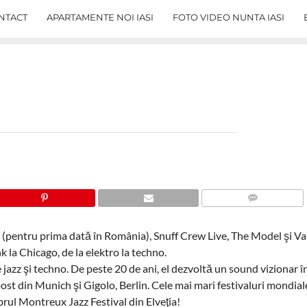
NTACT
APARTAMENTE NOI IASI
FOTO VIDEO NUNTA IASI
COMMENTS
(pentru prima dată în România), Snuff Crew Live, The Model şi Van
nk la Chicago, de la elektro la techno.
zz şi techno. De peste 20 de ani, el dezvoltă un sound vizionar î
post din Munich şi Gigolo, Berlin. Cele mai mari festivaluri mondial
brul Montreux Jazz Festival din Elveţia!