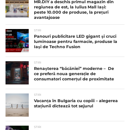
MR.DIY a deschis primul magazin din
regiunea de est, la Iulius Mall Iași:
peste 10.000 de produse, la prețuri
avantajoase
STIRI
Panouri publicitare LED gigant şi cruci
luminoase pentru farmacie, produse la
Iaşi de Techno Fusion
STIRI
Renașterea “băcăniei” moderne – De
ce preferă noua generație de
consumatori comerțul de proximitate
STIRI
Vacanța în Bulgaria cu copiii – alegerea
stațiunii dictează tot sejurul
STIRI