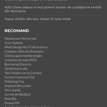
H2O Clean aduce la Iași primul locker de curățătorie textilă
din România
Topul știrilor din Iași, Vineri 17 Iulie 2026
RECOMAND
Restaurant Nunta Iasi
Curs Valutar
Web Design By IT eXclusiv.ro
Cumpara Bitcoin Romania
Clinica gastroenterologie
costume de baie 2025
Bucharest Escorts
Optimizare site
Taxi Heathrow to London
Cursuri Lamaze Cluj
Psiholog Cluj
Implant Bucuresti
Stiri Galati
Jurnal de Rădăuți
Real Biz
PowerFM