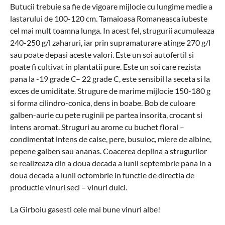
Butucii trebuie sa fie de vigoare mijlocie cu lungime medie a
lastarului de 100-120 cm. Tamaioasa Romaneasca iubeste
cel mai mult toamna lunga. In acest fel, strugurii acumuleaza
240-250 g/l zaharuri, iar prin supramaturare atinge 270 g/l
sau poate depasi aceste valori. Este un soi autofertil si
poate fi cultivat in plantatii pure. Este un soi care rezista
pana la -19 grade C– 22 grade C, este sensibil la seceta si la
exces de umiditate. Strugure de marime mijlocie 150-180 g
si forma cilindro-conica, dens in boabe. Bob de culoare
galben-aurie cu pete ruginii pe partea insorita, crocant si
intens aromat. Struguri au arome cu buchet floral –
condimentat intens de caise, pere, busuioc, miere de albine,
pepene galben sau ananas. Coacerea deplina a strugurilor
se realizeaza din a doua decada a lunii septembrie pana in a
doua decada a lunii octombrie in functie de directia de
productie vinuri seci – vinuri dulci.
La Girboiu gasesti cele mai bune vinuri albe!