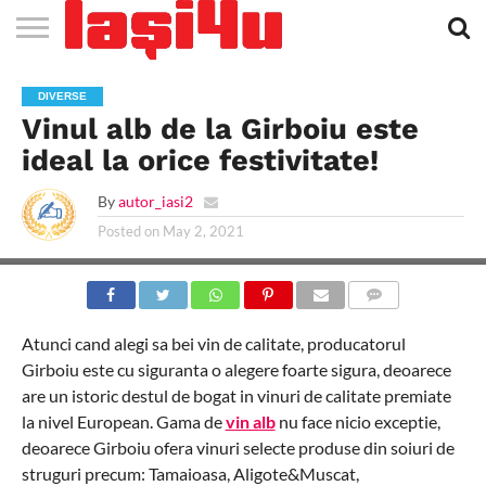
EVENIMENTE
STIRI
APARTAMENTE
STIRI
JOBS
FILME
CLUBURI /
BARURI /
SALI DE
SALOANE DE
AGENTII
RESTAURANTE
PIZZA
PISCINA
FLORARII
RADIO
SPALATORII
TRACTARI
TAXI
CINEMA
TEATRU
HOTELURI
TEREN
TEREN
FARMACII
COFFEE-
FIRME DE
RENT
DIVERSE
NOI IASI
IASI
IN
LA
DISCOTECI
CAFENELE
FORTA
INFRUMUSETARE
DE
IN IASI
IN
IN IASI
LIVE
AUTO
AUTO
IN
/
SPORTIV
TENIS
NON
TO-GO
PUBLICITATE
A
Vinul alb de la Girboiu este
IASI
CINEMA
SI
TURISM
IASI
IN IASI
IASI
PENSIUNI
IASI
STOP
CAR
FITNESS
IASI
ideal la orice festivitate!
By
autor_iasi2
Posted on
May 2, 2021
COMMENTS
Atunci cand alegi sa bei vin de calitate, producatorul
Girboiu este cu siguranta o alegere foarte sigura, deoarece
are un istoric destul de bogat in vinuri de calitate premiate
la nivel European. Gama de
vin alb
nu face nicio exceptie,
deoarece Girboiu ofera vinuri selecte produse din soiuri de
struguri precum: Tamaioasa, Aligote&Muscat,