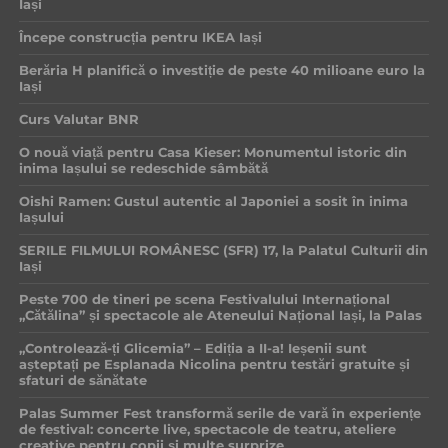
Iași
Începe construcția pentru IKEA Iași
Berăria H planifică o investiție de peste 40 milioane euro la
Iași
Curs Valutar BNR
O nouă viață pentru Casa Kieser: Monumentul istoric din
inima Iașului se redeschide sâmbătă
Oishi Ramen: Gustul autentic al Japoniei a sosit în inima
Iașului
SERILE FILMULUI ROMÂNESC (SFR) 17, la Palatul Culturii din
Iași
Peste 700 de tineri pe scena Festivalului Internațional
„Cătălina” și spectacole ale Ateneului Național Iași, la Palas
„Controlează-ți Glicemia” – Ediția a II-a! Ieșenii sunt
așteptați pe Esplanada Nicolina pentru testări gratuite și
sfaturi de sănătate
Palas Summer Fest transformă serile de vară în experiențe
de festival: concerte live, spectacole de teatru, ateliere
creative pentru copii și multe surprize