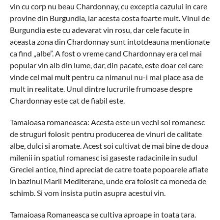
vin cu corp nu beau Chardonnay, cu exceptia cazului in care
provine din Burgundia, iar acesta costa foarte mult. Vinul de
Burgundia este cu adevarat vin rosu, dar cele facute in
aceasta zona din Chardonnay sunt intotdeauna mentionate
ca find „albe”. A fost o vreme cand Chardonnay era cel mai
popular vin alb din lume, dar, din pacate, este doar cel care
vinde cel mai mult pentru ca nimanui nu-i mai place asa de
mult in realitate. Unul dintre lucrurile frumoase despre
Chardonnay este cat de fiabil este.
Tamaioasa romaneasca: Acesta este un vechi soi romanesc
de struguri folosit pentru producerea de vinuri de calitate
albe, dulci si aromate. Acest soi cultivat de mai bine de doua
milenii in spatiul romanesc isi gaseste radacinile in sudul
Greciei antice, fiind apreciat de catre toate popoarele aflate
in bazinul Marii Mediterane, unde era folosit ca moneda de
schimb. Si vom insista putin asupra acestui vin.
Tamaioasa Romaneasca se cultiva aproape in toata tara.