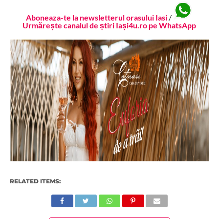
Aboneaza-te la newsletterul orasului Iasi
/
Urmărește canalul de știri Iași4u.ro pe WhatsApp
RELATED ITEMS: