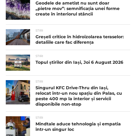
Geodele de ametist nu sunt doar
„pietre mov”: semnificația unei forme
create în interiorul stâncii
STIRI
Greșeli critice în hidroizolarea teraselor:
detaliile care fac diferența
STIRI
Topul știrilor din Iași, Joi 6 August 2026
STIRI
Singurul KFC Drive-Thru din Iași,
relocat într-un nou spaţiu din Palas, cu
peste 400 mp la interior și servicii
disponibile non-stop
STIRI
Mindtale aduce tehnologia și empatia
într-un singur loc