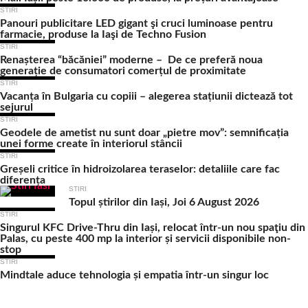
STIRI
Panouri publicitare LED gigant şi cruci luminoase pentru
farmacie, produse la Iaşi de Techno Fusion
STIRI
Renașterea “băcăniei” moderne – De ce preferă noua
generație de consumatori comerțul de proximitate
STIRI
Vacanța în Bulgaria cu copiii – alegerea stațiunii dictează tot
sejurul
STIRI
Geodele de ametist nu sunt doar „pietre mov”: semnificația
unei forme create în interiorul stâncii
STIRI
Greșeli critice în hidroizolarea teraselor: detaliile care fac
diferența
STIRI
Topul știrilor din Iași, Joi 6 August 2026
STIRI
Singurul KFC Drive-Thru din Iași, relocat într-un nou spaţiu din
Palas, cu peste 400 mp la interior și servicii disponibile non-
stop
STIRI
Mindtale aduce tehnologia și empatia într-un singur loc