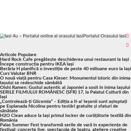
Portalul Orasului Iasi
Articole Populare
Hard Rock Cafe pregătește deschiderea unui restaurant la Iași
Începe construcția pentru IKEA Iași
Berăria H planifică o investiție de peste 40 milioane euro la Iași
Curs Valutar BNR
O nouă viață pentru Casa Kieser: Monumentul istoric din inima
Iașului se redeschide sâmbătă
Oishi Ramen: Gustul autentic al Japoniei a sosit în inima Iașului
SERILE FILMULUI ROMÂNESC (SFR) 17, la Palatul Culturii din
Iași
„Controlează-ți Glicemia” – Ediția a II-a! Ieșenii sunt așteptați
pe Esplanada Nicolina pentru testări gratuite și sfaturi de
sănătate
H2O Clean aduce la Iași primul locker de curățătorie textilă din
România
Palas Summer Fest transformă serile de vară în experiențe de
festival: concerte live, spectacole de teatru, ateliere creative