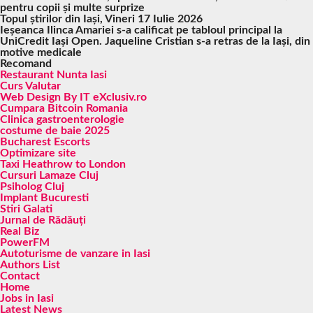
pentru copii și multe surprize
Topul știrilor din Iași, Vineri 17 Iulie 2026
Ieșeanca Ilinca Amariei s-a calificat pe tabloul principal la
UniCredit Iași Open. Jaqueline Cristian s-a retras de la Iași, din
motive medicale
Recomand
Restaurant Nunta Iasi
Curs Valutar
Web Design By IT eXclusiv.ro
Cumpara Bitcoin Romania
Clinica gastroenterologie
costume de baie 2025
Bucharest Escorts
Optimizare site
Taxi Heathrow to London
Cursuri Lamaze Cluj
Psiholog Cluj
Implant Bucuresti
Stiri Galati
Jurnal de Rădăuți
Real Biz
PowerFM
Autoturisme de vanzare in Iasi
Authors List
Contact
Home
Jobs in Iasi
Latest News