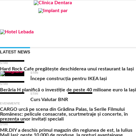
LATEST NEWS
STIRI
Hard Rock Cafe pregătește deschiderea unui restaurant la Iași
STIRI
Începe construcția pentru IKEA Iași
STIRI
Berăria H planifică o investiție de peste 40 milioane euro la Iași
STIRI
Curs Valutar BNR
EVENIMENTE
CARGO urcă pe scena din Grădina Palas, la Serile Filmului
Românesc: pelicule consacrate, scurtmetraje și concerte, în
prezența unor invitați speciali
STIRI
MR.DIY a deschis primul magazin din regiunea de est, la Iulius
Mall Iași: peste 10.000 de produse, la prețuri avantajoase