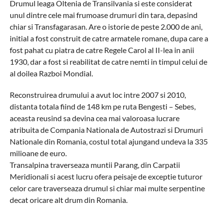
Drumul leaga Oltenia de Transilvania si este considerat
unul dintre cele mai frumoase drumuri din tara, depasind
chiar si Transfagarasan.
Are o istorie de peste 2.000 de ani,
initial a fost construit de catre armatele romane, dupa care a
fost pahat cu piatra de catre Regele Carol al II-lea in anii
1930, dar a fost si reabilitat de catre nemti in timpul celui de
al doilea Razboi Mondial.
Reconstruirea drumului a avut loc intre 2007 si 2010,
distanta totala fiind de 148 km pe ruta Bengesti – Sebes,
aceasta reusind sa devina cea mai valoroasa lucrare
atribuita de Compania Nationala de Autostrazi si Drumuri
Nationale din Romania, costul total ajungand undeva la 335
milioane de euro.
Transalpina traverseaza muntii Parang, din Carpatii
Meridionali si acest lucru ofera peisaje de exceptie tuturor
celor care traverseaza drumul si chiar mai multe serpentine
decat oricare alt drum din Romania.