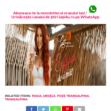
Aboneaza-te la newsletterul orasului Iasi
/
Urmărește canalul de știri Iași4u.ro pe WhatsApp
RELATED ITEMS:
PASUL URDELE
,
POZE TRANSALPINA
,
TRANSALPINA