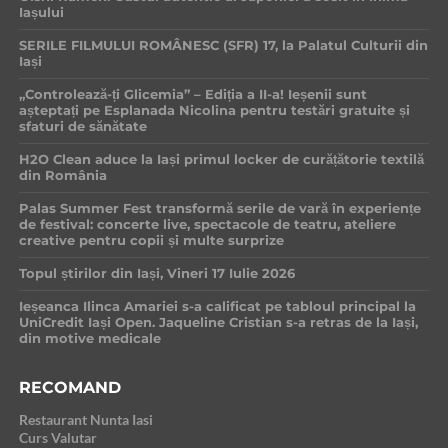
Iașului
SERILE FILMULUI ROMÂNESC (SFR) 17, la Palatul Culturii din
Iași
„Controlează-ți Glicemia” – Ediția a II-a! Ieșenii sunt
așteptați pe Esplanada Nicolina pentru testări gratuite și
sfaturi de sănătate
H2O Clean aduce la Iași primul locker de curățătorie textilă
din România
Palas Summer Fest transformă serile de vară în experiențe
de festival: concerte live, spectacole de teatru, ateliere
creative pentru copii și multe surprize
Topul știrilor din Iași, Vineri 17 Iulie 2026
Ieșeanca Ilinca Amariei s-a calificat pe tabloul principal la
UniCredit Iași Open. Jaqueline Cristian s-a retras de la Iași,
din motive medicale
RECOMAND
Restaurant Nunta Iasi
Curs Valutar