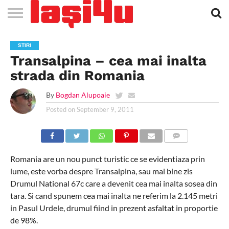
EVENIMENTE
STIRI
APARTAMENTE
STIRI
JOBS
FILME
CLUBURI /
BARURI /
SALI DE
SALOANE DE
AGENTII
RESTAURANTE
PIZZA
PISCINA
FLORARII
RADIO
SPALATORII
TRACTARI
TAXI
CINEMA
TEATRU
HOTELURI
TEREN
TEREN
FARMACII
COFFEE-
FIRME DE
RENT
STIRI
NOI IASI
IASI
IN
LA
DISCOTECI
CAFENELE
FORTA
INFRUMUSETARE
DE
IN IASI
IN
IN IASI
LIVE
AUTO
AUTO
IN
/
SPORTIV
TENIS
NON
TO-GO
PUBLICITATE
A
Transalpina – cea mai inalta
IASI
CINEMA
SI
TURISM
IASI
IN IASI
IASI
PENSIUNI
IASI
STOP
CAR
FITNESS
IASI
strada din Romania
By
Bogdan Alupoaie
Posted on
September 9, 2011
COMMENTS
Romania are un nou punct turistic ce se evidentiaza prin
lume, este vorba despre Transalpina, sau mai bine zis
Drumul National 67c care a devenit cea mai inalta sosea din
tara. Si cand spunem cea mai inalta ne referim la 2.145 metri
in Pasul Urdele, drumul fiind in prezent asfaltat in proportie
de 98%.