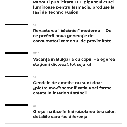
Panouri publicitare LED gigant şi cruci
luminoase pentru farmacie, produse la
Iaşi de Techno Fusion
STIRI
Renașterea “băcăniei” moderne – De
ce preferă noua generație de
consumatori comerțul de proximitate
STIRI
Vacanța în Bulgaria cu copiii – alegerea
stațiunii dictează tot sejurul
STIRI
Geodele de ametist nu sunt doar
„pietre mov”: semnificația unei forme
create în interiorul stâncii
STIRI
Greșeli critice în hidroizolarea teraselor:
detaliile care fac diferența