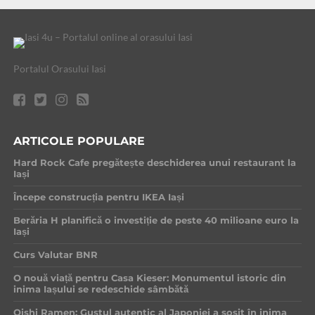
Portalul Orasului Iasi
ARTICOLE POPULARE
Hard Rock Cafe pregătește deschiderea unui restaurant la
Iași
Începe construcția pentru IKEA Iași
Berăria H planifică o investiție de peste 40 milioane euro la
Iași
Curs Valutar BNR
O nouă viață pentru Casa Kieser: Monumentul istoric din
inima Iașului se redeschide sâmbătă
Oishi Ramen: Gustul autentic al Japoniei a sosit în inima