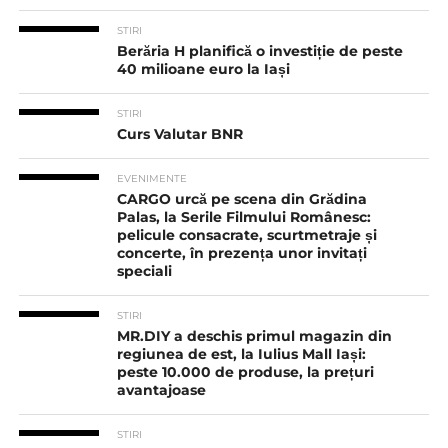
STIRI
Berăria H planifică o investiție de peste
40 milioane euro la Iași
STIRI
Curs Valutar BNR
EVENIMENTE
CARGO urcă pe scena din Grădina
Palas, la Serile Filmului Românesc:
pelicule consacrate, scurtmetraje și
concerte, în prezența unor invitați
speciali
STIRI
MR.DIY a deschis primul magazin din
regiunea de est, la Iulius Mall Iași:
peste 10.000 de produse, la prețuri
avantajoase
STIRI