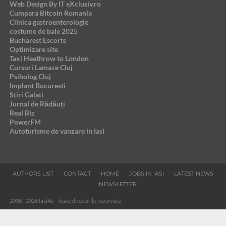
Web Design By IT eXclusiv.ro
Cumpara Bitcoin Romania
Clinica gastroenterologie
costume de baie 2025
Bucharest Escorts
Optimizare site
Taxi Heathrow to London
Cursuri Lamaze Cluj
Psiholog Cluj
Implant Bucuresti
Stiri Galati
Jurnal de Rădăuți
Real Biz
PowerFM
Autoturisme de vanzare in Iasi
AUTHORS LIST
CONTACT
HOME
JOBS IN IASI
LATEST NEWS
NEWSLETTER
2008 - 2026 Iasi4u - Toate drepturile rezervate.