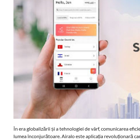
În era globalizării și a tehnologiei de vârf, comunicarea efic
lumea înconjurătoare. Airalo este aplicația revoluționară care