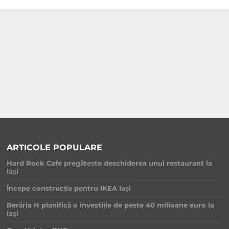
ARTICOLE POPULARE
Hard Rock Cafe pregătește deschiderea unui restaurant la
Iași
Începe construcția pentru IKEA Iași
Berăria H planifică o investiție de peste 40 milioane euro la
Iași