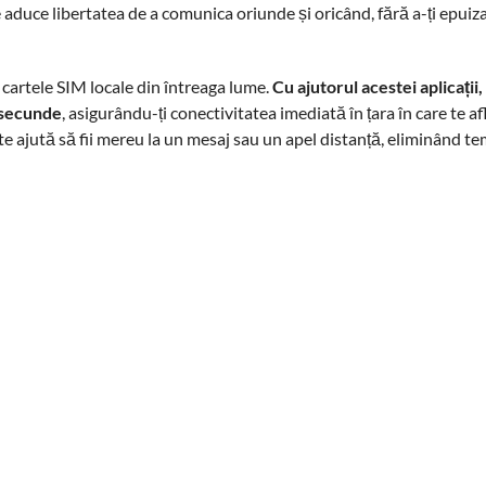
e aduce libertatea de a comunica oriunde și oricând, fără a-ți epuiz
a cartele SIM locale din întreaga lume.
Cu ajutorul acestei aplicații,
a secunde
, asigurându-ți conectivitatea imediată în țara în care te afl
 te ajută să fii mereu la un mesaj sau un apel distanță, eliminând te