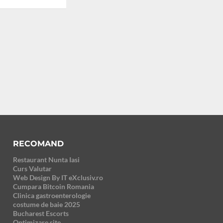
RECOMAND
Restaurant Nunta Iasi
Curs Valutar
Web Design By IT eXclusiv.ro
Cumpara Bitcoin Romania
Clinica gastroenterologie
costume de baie 2025
Bucharest Escorts
Optimizare site