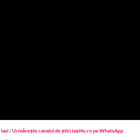
Iasi
/
Urmărește canalul de știri Iași4u.ro pe WhatsApp