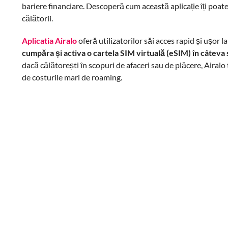
bariere financiare. Descoperă cum această aplicație îți poat
călătorii.
Aplicatia Airalo
oferă utilizatorilor săi acces rapid și ușor l
cumpăra și activa o cartela SIM virtuală (eSIM) în câtev
dacă călătorești în scopuri de afaceri sau de plăcere, Airalo
de costurile mari de roaming.