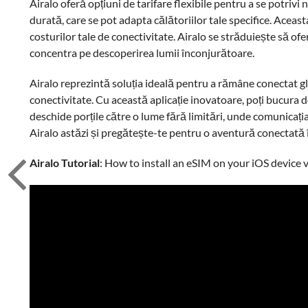
Airalo oferă opțiuni de tarifare flexibile pentru a se potrivi 
durată, care se pot adapta călătoriilor tale specifice. Aceasta
costurilor tale de conectivitate. Airalo se străduiește să ofe
concentra pe descoperirea lumii înconjurătoare.
Airalo reprezintă soluția ideală pentru a rămâne conectat gl
conectivitate. Cu această aplicație inovatoare, poți bucura d
deschide porțile către o lume fără limitări, unde comunicația
Airalo astăzi și pregătește-te pentru o aventură conectată î
Airalo Tutorial
: How to install an eSIM on your iOS device 