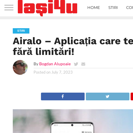
HOME
STIRI
CO
STIRI
Airalo – Aplicația care 
fără limitări!
By
Bogdan Alupoaie
Posted on
July 7, 2023