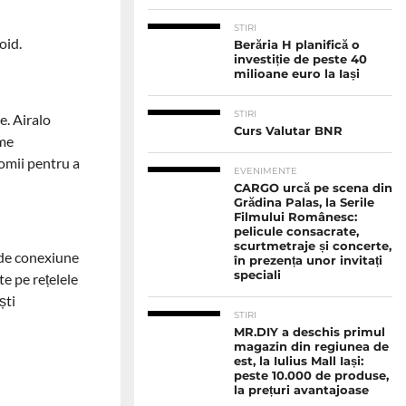
STIRI
oid.
Berăria H planifică o
investiție de peste 40
milioane euro la Iași
STIRI
e. Airalo
Curs Valutar BNR
ume
nomii pentru a
EVENIMENTE
CARGO urcă pe scena din
Grădina Palas, la Serile
Filmului Românesc:
pelicule consacrate,
scurtmetraje și concerte,
e de conexiune
în prezența unor invitați
speciali
te pe rețelele
ști
STIRI
MR.DIY a deschis primul
magazin din regiunea de
est, la Iulius Mall Iași:
peste 10.000 de produse,
la prețuri avantajoase