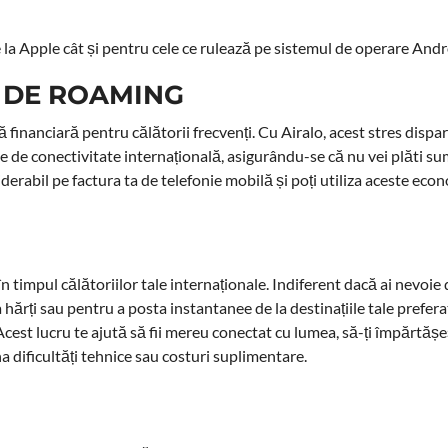
e la Apple cât și pentru cele ce rulează pe sistemul de operare Andr
 DE ROAMING
financiară pentru călătorii frecvenți. Cu Airalo, acest stres dispar
le de conectivitate internațională, asigurându-se că nu vei plăti s
rabil pe factura ta de telefonie mobilă și poți utiliza aceste eco
ă în timpul călătoriilor tale internaționale. Indiferent dacă ai nevoi
ărți sau pentru a posta instantanee de la destinațiile tale prefera
 Acest lucru te ajută să fii mereu conectat cu lumea, să-ți împărtășe
na dificultăți tehnice sau costuri suplimentare.