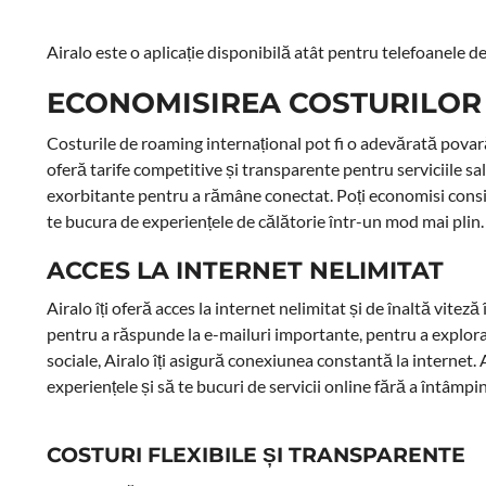
Airalo este o aplicație disponibilă atât pentru telefoanele d
ECONOMISIREA COSTURILOR
Costurile de roaming internațional pot fi o adevărată povară 
oferă tarife competitive și transparente pentru serviciile sa
exorbitante pentru a rămâne conectat. Poți economisi conside
te bucura de experiențele de călătorie într-un mod mai plin.
ACCES LA INTERNET NELIMITAT
Airalo îți oferă acces la internet nelimitat și de înaltă vitez
pentru a răspunde la e-mailuri importante, pentru a explora h
sociale, Airalo îți asigură conexiunea constantă la internet.
experiențele și să te bucuri de servicii online fără a întâmpi
COSTURI FLEXIBILE ȘI TRANSPARENTE