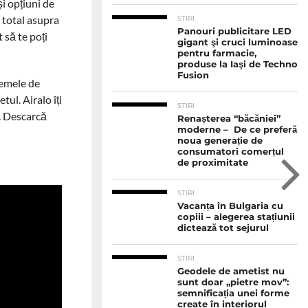
și opțiuni de
l total asupra
STIRI
Panouri publicitare LED
 să te poți
gigant şi cruci luminoase
pentru farmacie,
produse la Iaşi de Techno
Fusion
lemele de
ul. Airalo îți
STIRI
i. Descarcă
Renașterea “băcăniei”
moderne – De ce preferă
noua generație de
consumatori comerțul
de proximitate
STIRI
Vacanța în Bulgaria cu
copiii – alegerea stațiunii
dictează tot sejurul
STIRI
Geodele de ametist nu
sunt doar „pietre mov”:
semnificația unei forme
create în interiorul