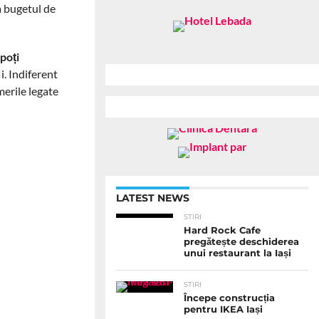
a bugetul de
 poți
i. Indiferent
merile legate
LATEST NEWS
STIRI
Hard Rock Cafe
pregătește deschiderea
unui restaurant la Iași
STIRI
Începe construcția
pentru IKEA Iași