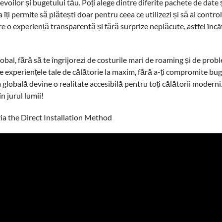
nevoilor și bugetului tău. Poți alege dintre diferite pachete de date 
 îți permite să plătești doar pentru ceea ce utilizezi și să ai contro
re o experiență transparentă și fără surprize neplăcute, astfel încât
obal, fără să te îngrijorezi de costurile mari de roaming și de prob
e experiențele tale de călătorie la maxim, fără a-ți compromite buget
 globală devine o realitate accesibilă pentru toți călătorii modern
n jurul lumii!
via the Direct Installation Method