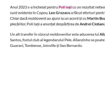
Anul 2023 s-a încheiat pentru
Poli Iași
cu un rezultat nefavor
sunt evidente în Copou.
Leo Grozavu
a făcut eforturi pentr
Chiar dacă moldovenii au ajuns la un acord și cu
Martin Bo
plecărilor, Poli Iași a anunțat despărțirea de
Andrei Cioban
Un alt transfer în vizorul moldovenilor este aducerea lui
All
Santos, fostul club al legendarului Pele. Allanzinho se poate
Guarani, Tombense, Joinville și Sao Bernardo.