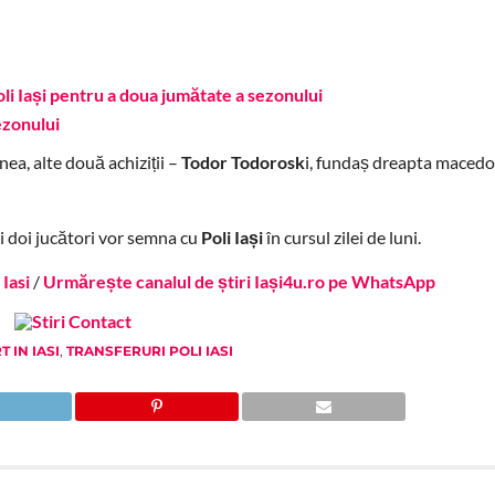
i Iași pentru a doua jumătate a sezonului
ezonului
ea, alte două achiziții –
Todor Todorosk
i, fundaș dreapta maced
ei doi jucători vor semna cu
Poli Iași
în cursul zilei de luni.
Iasi
/
Urmărește canalul de știri Iași4u.ro pe WhatsApp
 IN IASI
,
TRANSFERURI POLI IASI