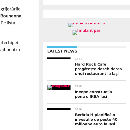
grijorările
 Bouhenna
.
 Pe lista
ul echipei
luat pentru
LATEST NEWS
STIRI
Hard Rock Cafe
pregătește deschiderea
unui restaurant la Iași
STIRI
Începe construcția
pentru IKEA Iași
STIRI
Berăria H planifică o
investiție de peste 40
milioane euro la Iași