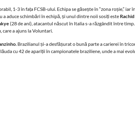
abil, 1-3 în fața FCSB-ului. Echipa se găsește în “zona roșie,” iar în
u a aduce schimbări în echipă, și unul dintre noii sosiți este
Rachid
akye
(28 de ani), atacantul născut în Italia s-a răzgândit între timp.
u, care a ajuns la Voluntari.
anzinho
. Brazilianul și-a desfășurat o bună parte a carierei în trico
 lăuda cu 42 de apariții în campionatele braziliene, unde a mai evo