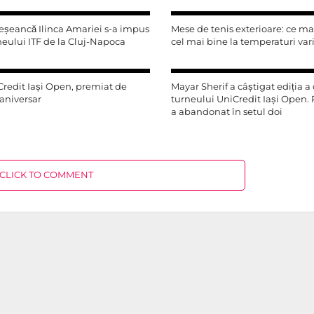
eșeancă Ilinca Amariei s-a impus
Mese de tenis exterioare: ce mat
rneului ITF de la Cluj-Napoca
cel mai bine la temperaturi var
redit Iași Open, premiat de
Mayar Sherif a câștigat ediția a
aniversar
turneului UniCredit Iași Open.
a abandonat în setul doi
CLICK TO COMMENT