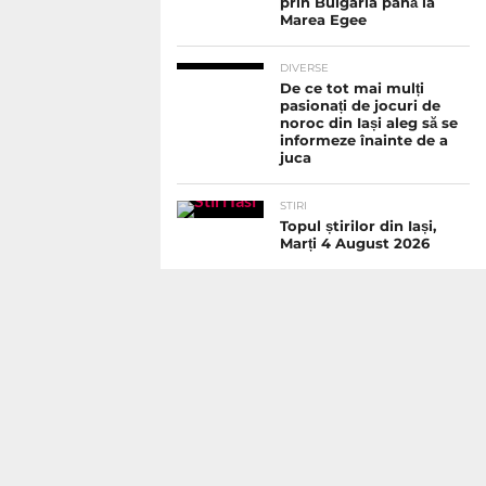
prin Bulgaria până la
Marea Egee
DIVERSE
De ce tot mai mulți
pasionați de jocuri de
noroc din Iași aleg să se
informeze înainte de a
juca
STIRI
Topul știrilor din Iași,
Marți 4 August 2026