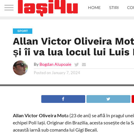
HOME
STIRI
CO
SPORT
Allan Victor Oliveira Mo
și îi va lua locul lui Luis
By
Bogdan Alupoaie
Posted on
January 7, 2024
Allan Victor Oliveira Mot
a (23 de ani) se află în pragul un
echipei Poli Iași. Originar din Brazilia, acesta sosește de la 
această iarnă sub comanda lui Gigi Becali.