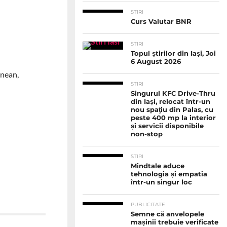
STIRI
Curs Valutar BNR
STIRI
Topul știrilor din Iași, Joi
6 August 2026
onean,
STIRI
Singurul KFC Drive-Thru
din Iași, relocat într-un
nou spaţiu din Palas, cu
peste 400 mp la interior
și servicii disponibile
non-stop
STIRI
Mindtale aduce
tehnologia și empatia
într-un singur loc
PUBLICITATE
Semne că anvelopele
mașinii trebuie verificate