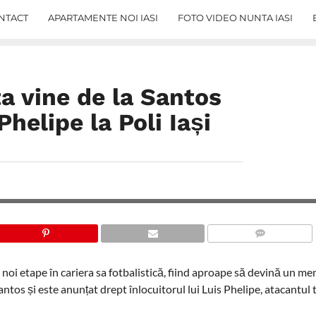
NTACT
APARTAMENTE NOI IASI
FOTO VIDEO NUNTA IASI
ta vine de la Santos
 Phelipe la Poli Iași
COMMENTS
ei noi etape în cariera sa fotbalistică, fiind aproape să devină un m
Santos și este anunțat drept înlocuitorul lui Luis Phelipe, atacantul 