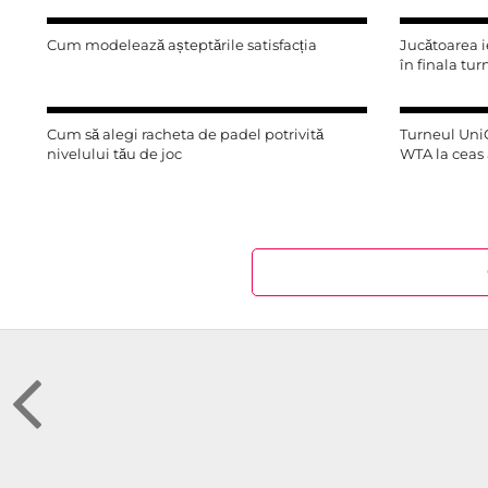
Cum modelează așteptările satisfacția
Jucătoarea i
în finala tu
Cum să alegi racheta de padel potrivită
Turneul UniC
nivelului tău de joc
WTA la ceas 