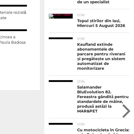
de un specialist
eriale rezistă
STIRI
iate
Topul știrilor din Iași,
Miercuri 5 August 2026
 cincea a
STIRI
 Paula Badosa
Kaufland extinde
abonamentele de
parcare pentru riverani
și pregătește un sistem
automatizat de
monitorizare
STIRI
Salamander
BluEvolution 82.
Fereastra gândită pentru
standardele de mâine,
produsă astăzi la
MAR&PET
STIRI
Cu motocicleta în Grecia: