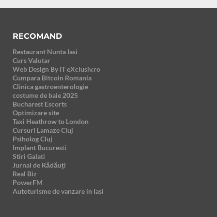
RECOMAND
Restaurant Nunta Iasi
Curs Valutar
Web Design By IT eXclusiv.ro
Cumpara Bitcoin Romania
Clinica gastroenterologie
costume de baie 2025
Bucharest Escorts
Optimizare site
Taxi Heathrow to London
Cursuri Lamaze Cluj
Psiholog Cluj
Implant Bucuresti
Stiri Galati
Jurnal de Rădăuți
Real Biz
PowerFM
Autoturisme de vanzare in Iasi