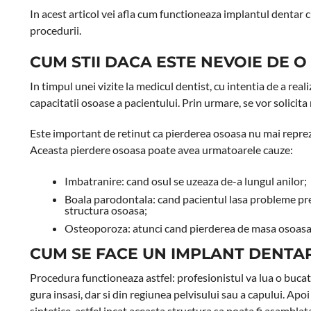
In acest articol vei afla cum functioneaza implantul dentar 
procedurii.
CUM STII DACA ESTE NEVOIE DE 
In timpul unei vizite la medicul dentist, cu intentia de a real
capacitatii osoase a pacientului. Prin urmare, se vor solicita 
Este important de retinut ca pierderea osoasa nu mai reprezi
Aceasta pierdere osoasa poate avea urmatoarele cauze:
Imbatranire: cand osul se uzeaza de-a lungul anilor;
Boala parodontala: cand pacientul lasa probleme prec
structura osoasa;
Osteoporoza: atunci cand pierderea de masa osoasa s
CUM SE FACE UN IMPLANT DENTA
Procedura functioneaza astfel: profesionistul va lua o bucat
gura insasi, dar si din regiunea pelvisului sau a capului. Apo
sintetice, astfel incat aceasta structura sa poata fi asamblat