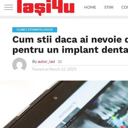
HOME
STIRI
CO
CLINICI STOMATOLOGICE
Cum stii daca ai nevoie 
pentru un implant dent
By
autor_iasi
Posted on
March 12, 2023