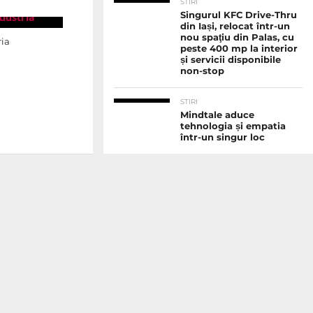
STIRI
Singurul KFC Drive-Thru
din Iași, relocat într-un
nou spaţiu din Palas, cu
ria
peste 400 mp la interior
și servicii disponibile
non-stop
STIRI
Mindtale aduce
tehnologia și empatia
într-un singur loc