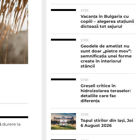
STIRI
Vacanța în Bulgaria cu
copiii – alegerea stațiunii
dictează tot sejurul
STIRI
Geodele de ametist nu
sunt doar „pietre mov”:
semnificația unei forme
create în interiorul
stâncii
STIRI
Greșeli critice în
hidroizolarea teraselor:
detaliile care fac
diferența
STIRI
Topul știrilor din Iași, Joi
ă durere la
6 August 2026