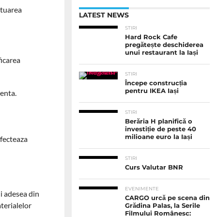
ctuarea
LATEST NEWS
STIRI
Hard Rock Cafe
pregătește deschiderea
unui restaurant la Iași
ficarea
STIRI
Începe construcția
pentru IKEA Iași
venta.
STIRI
Berăria H planifică o
investiție de peste 40
milioane euro la Iași
afecteaza
STIRI
Curs Valutar BNR
EVENIMENTE
ni adesea din
CARGO urcă pe scena din
aterialelor
Grădina Palas, la Serile
Filmului Românesc: