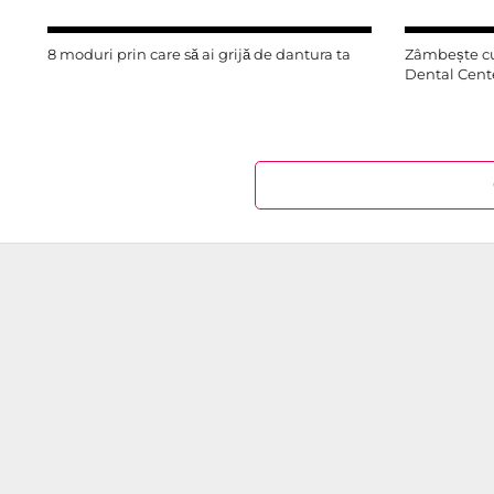
8 moduri prin care să ai grijă de dantura ta
Zâmbește cu
Dental Cente