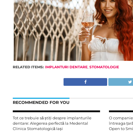
RELATED ITEMS:
IMPLANTURI DENTARE
,
STOMATOLOGIE
RECOMMENDED FOR YOU
Tot ce trebuie să știți despre implanturile
O companie 
dentare: Alegerea perfectă la Medental
întreaga țar
Clinica Stomatologică Iași
Open to Smil