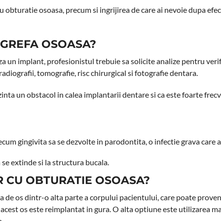
cu obturatie osoasa, precum si ingrijirea de care ai nevoie dupa efe
O GREFA OSOASA?
iza un implant, profesionistul trebuie sa solicite analize pentru veri
radiografii, tomografie, risc chirurgical si fotografie dentara.
nta un obstacol in calea implantarii dentare si ca este foarte frec
um gingivita sa se dezvolte in parodontita, o infectie grava care 
e extinde si la structura bucala.
R CU OBTURATIE OSOASA?
a de os dintr-o alta parte a corpului pacientului, care poate prove
i acest os este reimplantat in gura. O alta optiune este utilizarea m
a.