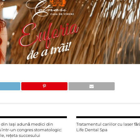
din Iași adună medici din
Tratamentul cariilor cu laser făr
ă într-un congres stomatologic:
Life Dental Spa
e, rețeta succesului