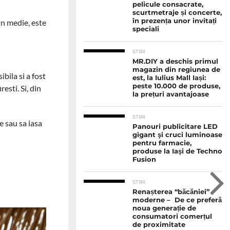
pelicule consacrate,
scurtmetraje și concerte,
în prezența unor invitați
In medie, este
speciali
STIRI
MR.DIY a deschis primul
magazin din regiunea de
bila si a fost
est, la Iulius Mall Iași:
peste 10.000 de produse,
esti. Si, din
la prețuri avantajoase
STIRI
e sau sa iasa
Panouri publicitare LED
gigant şi cruci luminoase
pentru farmacie,
produse la Iaşi de Techno
Fusion
STIRI
Renașterea “băcăniei”
moderne – De ce preferă
noua generație de
consumatori comerțul
de proximitate