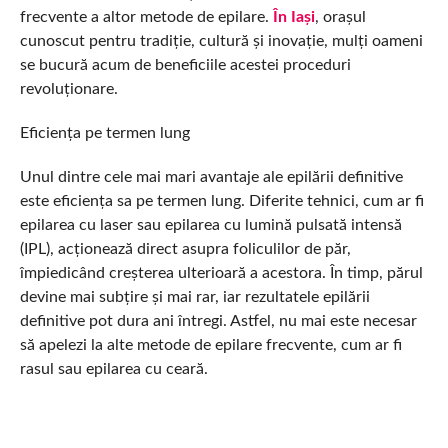
frecvente a altor metode de epilare.
În Iași
, orașul
cunoscut pentru tradiție, cultură și inovație, mulți oameni
se bucură acum de beneficiile acestei proceduri
revoluționare.
Eficiența pe termen lung
Unul dintre cele mai mari avantaje ale epilării definitive
este eficiența sa pe termen lung. Diferite tehnici, cum ar fi
epilarea cu laser sau epilarea cu lumină pulsată intensă
(IPL), acționează direct asupra foliculilor de păr,
împiedicând creșterea ulterioară a acestora. În timp, părul
devine mai subțire și mai rar, iar rezultatele epilării
definitive pot dura ani întregi. Astfel, nu mai este necesar
să apelezi la alte metode de epilare frecvente, cum ar fi
rasul sau epilarea cu ceară.