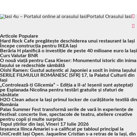
Portalul Orasului Iasi
Articole Populare
Hard Rock Cafe pregătește deschiderea unui restaurant la Iași
Începe construcția pentru IKEA Iași
Berăria H planifică o investiție de peste 40 milioane euro la Iași
Curs Valutar BNR
O nouă viață pentru Casa Kieser: Monumentul istoric din inima
Iașului se redeschide sâmbătă
Oishi Ramen: Gustul autentic al Japoniei a sosit în inima Iașului
SERILE FILMULUI ROMÂNESC (SFR) 17, la Palatul Culturii din
Iași
„Controlează-ți Glicemia” – Ediția a II-a! Ieșenii sunt așteptați
pe Esplanada Nicolina pentru testări gratuite și sfaturi de
sănătate
H2O Clean aduce la Iași primul locker de curățătorie textilă din
România
Palas Summer Fest transformă serile de vară în experiențe de
festival: concerte live, spectacole de teatru, ateliere creative
pentru copii și multe surprize
Topul știrilor din Iași, Vineri 17 Iulie 2026
Ieșeanca Ilinca Amariei s-a calificat pe tabloul principal la
UniCredit Iași Open. Jaqueline Cristian s-a retras de la Iași, din