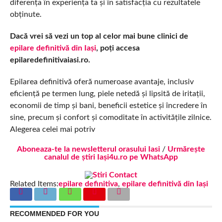
diferența în experiența ta și în satisfacția cu rezultatele
obținute.
Dacă vrei să vezi un top al celor mai bune clinici de
epilare definitivă din Iași
, poți accesa
epilaredefinitivaiasi.ro.
Epilarea definitivă oferă numeroase avantaje, inclusiv
eficiență pe termen lung, piele netedă și lipsită de iritații,
economii de timp și bani, beneficii estetice și încredere în
sine, precum și confort și comoditate în activitățile zilnice.
Alegerea celei mai potriv
Aboneaza-te la newsletterul orasului Iasi
/
Urmărește
canalul de știri Iași4u.ro pe WhatsApp
Related Items:
epilare definitiva
,
epilare definitivă din Iași
RECOMMENDED FOR YOU