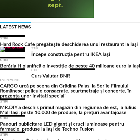
LATEST NEWS
STIRI
Hard Rock Cafe pregătește deschiderea unui restaurant la Iași
STIRI
Începe construcția pentru IKEA Iași
STIRI
Berăria H planifică o investiție de peste 40 milioane euro la Iași
STIRI
Curs Valutar BNR
EVENIMENTE
CARGO urcă pe scena din Grădina Palas, la Serile Filmului
Românesc: pelicule consacrate, scurtmetraje și concerte, în
prezența unor invitați speciali
STIRI
MR.DIY a deschis primul magazin din regiunea de est, la Iulius
Mall Iași: peste 10.000 de produse, la prețuri avantajoase
STIRI
Panouri publicitare LED gigant şi cruci luminoase pentru
farmacie, produse la Iaşi de Techno Fusion
STIRI