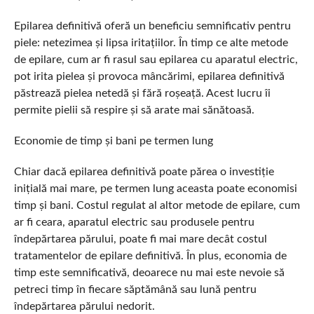
Epilarea definitivă oferă un beneficiu semnificativ pentru
piele: netezimea și lipsa iritațiilor. În timp ce alte metode
de epilare, cum ar fi rasul sau epilarea cu aparatul electric,
pot irita pielea și provoca mâncărimi, epilarea definitivă
păstrează pielea netedă și fără roșeață. Acest lucru îi
permite pielii să respire și să arate mai sănătoasă.
Economie de timp și bani pe termen lung
Chiar dacă epilarea definitivă poate părea o investiție
inițială mai mare, pe termen lung aceasta poate economisi
timp și bani. Costul regulat al altor metode de epilare, cum
ar fi ceara, aparatul electric sau produsele pentru
îndepărtarea părului, poate fi mai mare decât costul
tratamentelor de epilare definitivă. În plus, economia de
timp este semnificativă, deoarece nu mai este nevoie să
petreci timp în fiecare săptămână sau lună pentru
îndepărtarea părului nedorit.