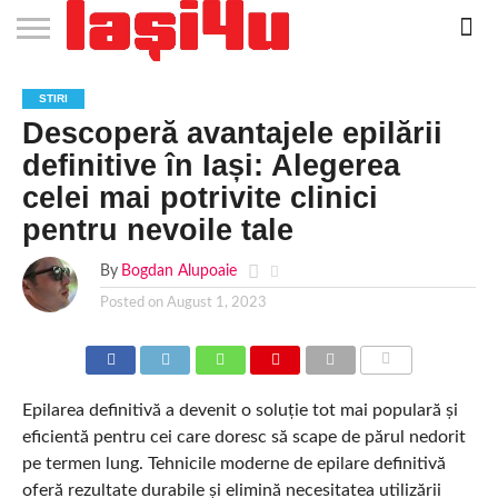
EVENIMENTE
STIRI
APARTAMENTE
STIRI
JOBS
FILME
CLUBURI /
BARURI /
SALI DE
SALOANE DE
AGENTII
RESTAURANTE
PIZZA
PISCINA
FLORARII
RADIO
SPALATORII
TRACTARI
TAXI
CINEMA
TEATRU
HOTELURI
TEREN
TEREN
FARMACII
COFFEE-
FIRME DE
RENT
STIRI
NOI IASI
IASI
IN
LA
DISCOTECI
CAFENELE
FORTA
INFRUMUSETARE
DE
IN IASI
IN
IN IASI
LIVE
AUTO
AUTO
IN
/
SPORTIV
TENIS
NON
TO-GO
PUBLICITATE
A
Descoperă avantajele epilării
IASI
CINEMA
SI
TURISM
IASI
IN
IASI
PENSIUNI
IASI
STOP
CAR
FITNESS
IASI
IASI
definitive în Iași: Alegerea
celei mai potrivite clinici
pentru nevoile tale
By
Bogdan Alupoaie
Posted on
August 1, 2023
COMMENTS
Epilarea definitivă a devenit o soluție tot mai populară și
eficientă pentru cei care doresc să scape de părul nedorit
pe termen lung. Tehnicile moderne de epilare definitivă
oferă rezultate durabile și elimină necesitatea utilizării