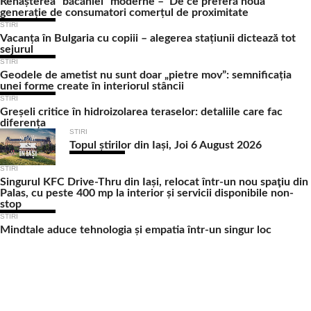
Renașterea “băcăniei” moderne – De ce preferă noua
generație de consumatori comerțul de proximitate
STIRI
Vacanța în Bulgaria cu copiii – alegerea stațiunii dictează tot
sejurul
STIRI
Geodele de ametist nu sunt doar „pietre mov”: semnificația
unei forme create în interiorul stâncii
STIRI
Greșeli critice în hidroizolarea teraselor: detaliile care fac
diferența
STIRI
Topul știrilor din Iași, Joi 6 August 2026
STIRI
Singurul KFC Drive-Thru din Iași, relocat într-un nou spaţiu din
Palas, cu peste 400 mp la interior și servicii disponibile non-
stop
STIRI
Mindtale aduce tehnologia și empatia într-un singur loc