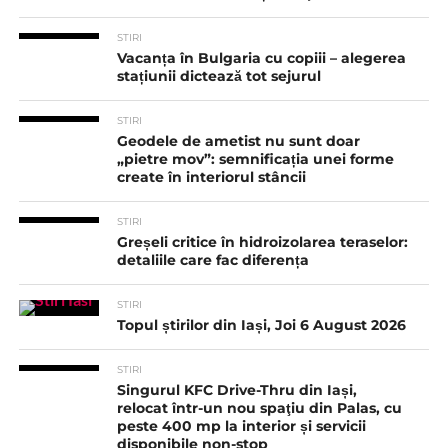
STIRI
Vacanța în Bulgaria cu copiii – alegerea
stațiunii dictează tot sejurul
STIRI
Geodele de ametist nu sunt doar
„pietre mov”: semnificația unei forme
create în interiorul stâncii
STIRI
Greșeli critice în hidroizolarea teraselor:
detaliile care fac diferența
STIRI
Topul știrilor din Iași, Joi 6 August 2026
STIRI
Singurul KFC Drive-Thru din Iași,
relocat într-un nou spaţiu din Palas, cu
peste 400 mp la interior și servicii
disponibile non-stop