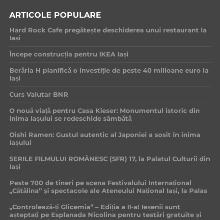
ARTICOLE POPULARE
Hard Rock Cafe pregătește deschiderea unui restaurant la
Iași
Începe construcția pentru IKEA Iași
Berăria H planifică o investiție de peste 40 milioane euro la
Iași
Curs Valutar BNR
O nouă viață pentru Casa Kieser: Monumentul istoric din
inima Iașului se redeschide sâmbătă
Oishi Ramen: Gustul autentic al Japoniei a sosit în inima
Iașului
SERILE FILMULUI ROMÂNESC (SFR) 17, la Palatul Culturii din
Iași
Peste 700 de tineri pe scena Festivalului Internațional
„Cătălina” și spectacole ale Ateneului Național Iași, la Palas
„Controlează-ți Glicemia” – Ediția a II-a! Ieșenii sunt
așteptați pe Esplanada Nicolina pentru testări gratuite și