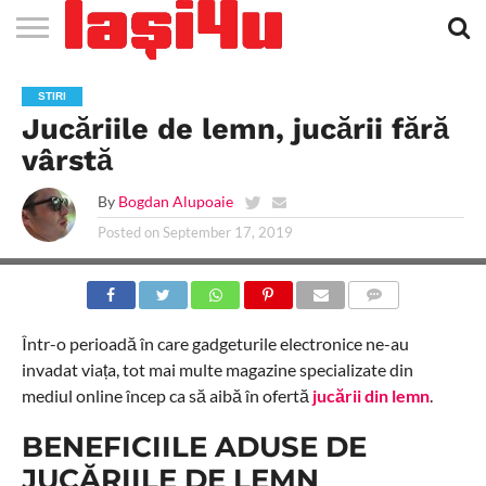
EVENIMENTE
STIRI
APARTAMENTE
STIRI
JOBS
FILME
CLUBURI /
BARURI /
SALI DE
SALOANE DE
AGENTII
RESTAURANTE
PIZZA
PISCINA
FLORARII
RADIO
SPALATORII
TRACTARI
TAXI
CINEMA
TEATRU
HOTELURI
TEREN
TEREN
FARMACII
COFFEE-
FIRME DE
RENT
STIRI
NOI IASI
IASI
IN
LA
DISCOTECI
CAFENELE
FORTA
INFRUMUSETARE
DE
IN IASI
IN
IN IASI
LIVE
AUTO
AUTO
IN
/
SPORTIV
TENIS
NON
TO-GO
PUBLICITATE
A
Jucăriile de lemn, jucării fără
IASI
CINEMA
SI
TURISM
IASI
IN IASI
IASI
PENSIUNI
IASI
STOP
CAR
FITNESS
IASI
vârstă
By
Bogdan Alupoaie
Posted on
September 17, 2019
COMMENTS
Într-o perioadă în care gadgeturile electronice ne-au
invadat viața, tot mai multe magazine specializate din
mediul online încep ca să aibă în ofertă
jucării din lemn
.
BENEFICIILE ADUSE DE
JUCĂRIILE DE LEMN