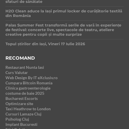
sfaturi de sănătate
H2O Clean aduce la Iași primul locker de curățătorie textilă
din România
Palas Summer Fest transformă serile de vară în experiențe
de festival: concerte live, spectacole de teatru, ateliere
creative pentru copii și multe surprize
Topul știrilor din Iași, Vineri 17 Iulie 2026
RECOMAND
Restaurant Nunta Iasi
Curs Valutar
Web Design By IT eXclusiv.ro
Cumpara Bitcoin Romania
Clinica gastroenterologie
costume de baie 2025
Bucharest Escorts
Optimizare site
Taxi Heathrow to London
Cursuri Lamaze Cluj
Psiholog Cluj
Implant Bucuresti