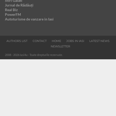
Stiri Galati
Jurnal de Rădăuți
Real Biz
PowerFM
Autoturisme de vanzare in Iasi
AUTHORS LIST
CONTACT
HOME
JOBS IN IASI
LATEST NEWS
NEWSLETTER
2008 - 2026 Iasi4u - Toate drepturile rezervate.