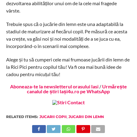
dezvoltarea abilităților unui om de la cele mai fragede
vârste.
Trebuie spus că o jucărie din lemn este una adaptabilă la
stadiul de maturizare al fiecărui copil. Pe măsură ce acesta
va crește, va găsi noi și noi modalități de a se juca cu ea,
încorporând-o în scenarii mai complexe.
Alege și tu să cumperi cele mai frumoase jucării din lemn de
la Rici Pici pentru copilul tău! Va fi cea mai bună idee de
cadou pentru micuțul tău!
Aboneaza-te la newsletterul orasului Iasi
/
Urmărește
canalul de știri Iași4u.ro pe WhatsApp
RELATED ITEMS:
JUCARII COPII
,
JUCARII DIN LEMN