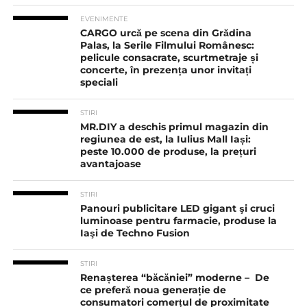
EVENIMENTE
CARGO urcă pe scena din Grădina
Palas, la Serile Filmului Românesc:
pelicule consacrate, scurtmetraje și
concerte, în prezența unor invitați
speciali
STIRI
MR.DIY a deschis primul magazin din
regiunea de est, la Iulius Mall Iași:
peste 10.000 de produse, la prețuri
avantajoase
STIRI
Panouri publicitare LED gigant şi cruci
luminoase pentru farmacie, produse la
Iaşi de Techno Fusion
STIRI
Renașterea “băcăniei” moderne – De
ce preferă noua generație de
consumatori comerțul de proximitate