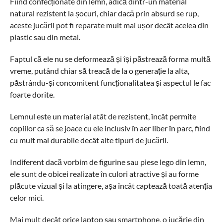
Fiind confecționate din lemn, adică dintr-un material
natural rezistent la șocuri, chiar dacă prin absurd se rup,
aceste jucării pot fi reparate mult mai ușor decât acelea din
plastic sau din metal.
Faptul că ele nu se deformează și își păstrează forma multă
vreme, putând chiar să treacă de la o generație la alta,
păstrându-și concomitent funcționalitatea și aspectul le fac
foarte dorite.
Lemnul este un material atât de rezistent, încât permite
copiilor ca să se joace cu ele inclusiv în aer liber în parc, fiind
cu mult mai durabile decât alte tipuri de jucării.
Indiferent dacă vorbim de figurine sau piese lego din lemn,
ele sunt de obicei realizate în culori atractive și au forme
plăcute vizual și la atingere, așa încât captează toată atenția
celor mici.
Mai mult decât orice laptop sau smartphone, o jucărie din