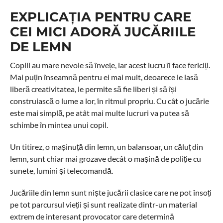
EXPLICAȚIA PENTRU CARE
CEI MICI ADORĂ JUCĂRIILE
DE LEMN
Copiii au mare nevoie să învețe, iar acest lucru îi face fericiți.
Mai puțin înseamnă pentru ei mai mult, deoarece le lasă
liberă creativitatea, le permite să fie liberi și să își
construiască o lume a lor, în ritmul propriu. Cu cât o jucărie
este mai simplă, pe atât mai multe lucruri va putea să
schimbe în mintea unui copil.
Un titirez, o mașinuță din lemn, un balansoar, un căluț din
lemn, sunt chiar mai grozave decât o mașină de poliție cu
sunete, lumini și telecomandă.
Jucăriile din lemn sunt niște jucării clasice care ne pot însoți
pe tot parcursul vieții și sunt realizate dintr-un material
extrem de interesant provocator care determină