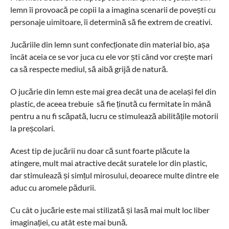
lemn îi provoacă pe copii la a imagina scenarii de povești cu
personaje uimitoare, îi determină să fie extrem de creativi.
Jucăriile din lemn sunt confecționate din material bio, așa
încât aceia ce se vor juca cu ele vor ști când vor crește mari
ca să respecte mediul, să aibă grijă de natură.
O jucărie din lemn este mai grea decât una de același fel din
plastic, de aceea trebuie să fie ținută cu fermitate în mână
pentru a nu fi scăpată, lucru ce stimulează abilitățile motorii
la preșcolari.
Acest tip de jucării nu doar că sunt foarte plăcute la
atingere, mult mai atractive decât suratele lor din plastic,
dar stimulează și simțul mirosului, deoarece multe dintre ele
aduc cu aromele pădurii.
Cu cât o jucărie este mai stilizată și lasă mai mult loc liber
imaginației, cu atât este mai bună.