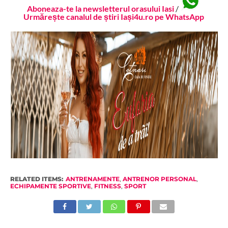
Aboneaza-te la newsletterul orasului Iasi
/
Urmărește canalul de știri Iași4u.ro pe WhatsApp
RELATED ITEMS:
ANTRENAMENTE
,
ANTRENOR PERSONAL
,
ECHIPAMENTE SPORTIVE
,
FITNESS
,
SPORT