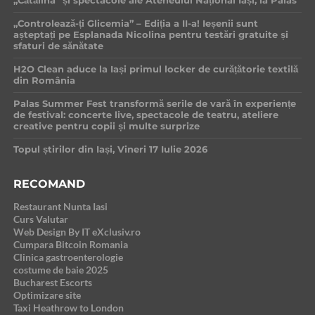
„Cătălina” și spectacole ale Ateneului Național Iași, la Palas
„Controlează-ți Glicemia” – Ediția a II-a! Ieșenii sunt
așteptați pe Esplanada Nicolina pentru testări gratuite și
sfaturi de sănătate
H2O Clean aduce la Iași primul locker de curățătorie textilă
din România
Palas Summer Fest transformă serile de vară în experiențe
de festival: concerte live, spectacole de teatru, ateliere
creative pentru copii și multe surprize
Topul știrilor din Iași, Vineri 17 Iulie 2026
RECOMAND
Restaurant Nunta Iasi
Curs Valutar
Web Design By IT eXclusiv.ro
Cumpara Bitcoin Romania
Clinica gastroenterologie
costume de baie 2025
Bucharest Escorts
Optimizare site
Taxi Heathrow to London