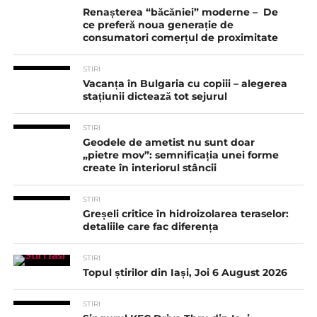
Renașterea “băcăniei” moderne – De
ce preferă noua generație de
consumatori comerțul de proximitate
STIRI
Vacanța în Bulgaria cu copiii – alegerea
stațiunii dictează tot sejurul
STIRI
Geodele de ametist nu sunt doar
„pietre mov”: semnificația unei forme
create în interiorul stâncii
STIRI
Greșeli critice în hidroizolarea teraselor:
detaliile care fac diferența
STIRI
Topul știrilor din Iași, Joi 6 August 2026
STIRI