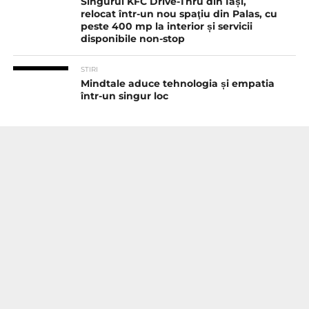
Singurul KFC Drive-Thru din Iași,
relocat într-un nou spaţiu din Palas, cu
peste 400 mp la interior și servicii
disponibile non-stop
STIRI
Mindtale aduce tehnologia și empatia
într-un singur loc