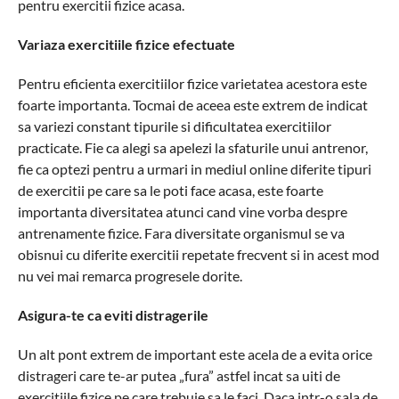
pentru exercitii fizice acasa.
Variaza exercitiile fizice efectuate
Pentru eficienta exercitiilor fizice varietatea acestora este
foarte importanta. Tocmai de aceea este extrem de indicat
sa variezi constant tipurile si dificultatea exercitiilor
practicate. Fie ca alegi sa apelezi la sfaturile unui antrenor,
fie ca optezi pentru a urmari in mediul online diferite tipuri
de exercitii pe care sa le poti face acasa, este foarte
importanta diversitatea atunci cand vine vorba despre
antrenamente fizice. Fara diversitate organismul se va
obisnui cu diferite exercitii repetate frecvent si in acest mod
nu vei mai remarca progresele dorite.
Asigura-te ca eviti distragerile
Un alt pont extrem de important este acela de a evita orice
distrageri care te-ar putea „fura” astfel incat sa uiti de
exercitiile fizice pe care trebuie sa le faci. Daca intr-o sala de