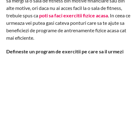
sa mergi la o sala de fitness din motive financiare sau din
alte motive, ori daca nu ai acces facil la o sala de fitness,
trebuie spus ca
poti sa faci exercitii fizice acasa
. In ceea ce
urmeaza vei putea gasi cateva ponturi care sa te ajute sa
beneficiezi de programe de antrenamente fizice acasa cat
mai eficiente.
Defineste un program de exercitii pe care sa il urmezi