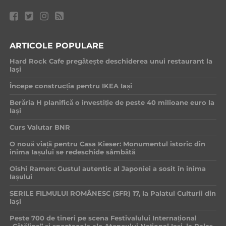
ARTICOLE POPULARE
Hard Rock Cafe pregătește deschiderea unui restaurant la
Iași
Începe construcția pentru IKEA Iași
Berăria H planifică o investiție de peste 40 milioane euro la
Iași
Curs Valutar BNR
O nouă viață pentru Casa Kieser: Monumentul istoric din
inima Iașului se redeschide sâmbătă
Oishi Ramen: Gustul autentic al Japoniei a sosit în inima
Iașului
SERILE FILMULUI ROMÂNESC (SFR) 17, la Palatul Culturii din
Iași
Peste 700 de tineri pe scena Festivalului Internațional