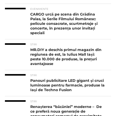
EVENIMENTE
CARGO urcă pe scena din Grădina
Palas, la Serile Filmului Românesc:
pelicule consacrate, scurtmetraje și
concerte, în prezența unor invitați
speciali
STIRI
MR.DIY a deschis primul magazin din
regiunea de est, la Iulius Mall Iași:
peste 10.000 de produse, la prețuri
avantajoase
STIRI
Panouri publicitare LED gigant şi cruci
luminoase pentru farmacie, produse la
Iaşi de Techno Fusion
STIRI
Renașterea “băcăniei” moderne – De
ce preferă noua generație de