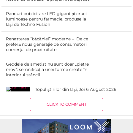
Panouri publicitare LED gigant şi cruci
luminoase pentru farmacie, produse la
Iaşi de Techno Fusion
Renașterea “băcăniei” moderne – De ce
preferă noua generație de consumatori
comerțul de proximitate
Geodele de ametist nu sunt doar „pietre
mov”: semnificația unei forme create în
interiorul stâncii
Topul știrilor din Iași, Joi 6 August 2026
CLICK TO COMMENT