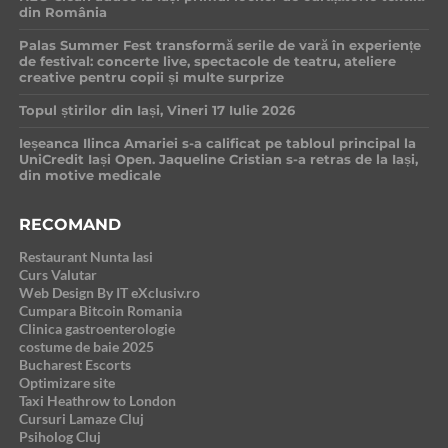
din România
Palas Summer Fest transformă serile de vară în experiențe
de festival: concerte live, spectacole de teatru, ateliere
creative pentru copii și multe surprize
Topul știrilor din Iași, Vineri 17 Iulie 2026
Ieșeanca Ilinca Amariei s-a calificat pe tabloul principal la
UniCredit Iași Open. Jaqueline Cristian s-a retras de la Iași,
din motive medicale
RECOMAND
Restaurant Nunta Iasi
Curs Valutar
Web Design By IT eXclusiv.ro
Cumpara Bitcoin Romania
Clinica gastroenterologie
costume de baie 2025
Bucharest Escorts
Optimizare site
Taxi Heathrow to London
Cursuri Lamaze Cluj
Psiholog Cluj