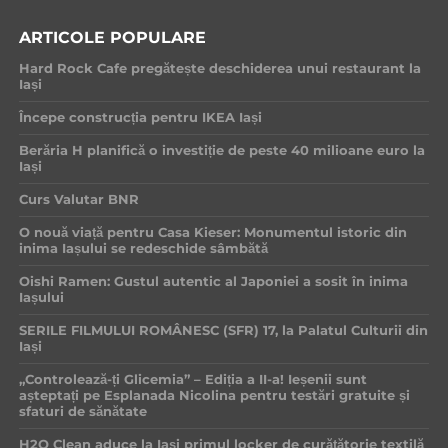
ARTICOLE POPULARE
Hard Rock Cafe pregătește deschiderea unui restaurant la
Iași
Începe construcția pentru IKEA Iași
Berăria H planifică o investiție de peste 40 milioane euro la
Iași
Curs Valutar BNR
O nouă viață pentru Casa Kieser: Monumentul istoric din
inima Iașului se redeschide sâmbătă
Oishi Ramen: Gustul autentic al Japoniei a sosit în inima
Iașului
SERILE FILMULUI ROMÂNESC (SFR) 17, la Palatul Culturii din
Iași
„Controlează-ți Glicemia” – Ediția a II-a! Ieșenii sunt
așteptați pe Esplanada Nicolina pentru testări gratuite și
sfaturi de sănătate
H2O Clean aduce la Iași primul locker de curățătorie textilă