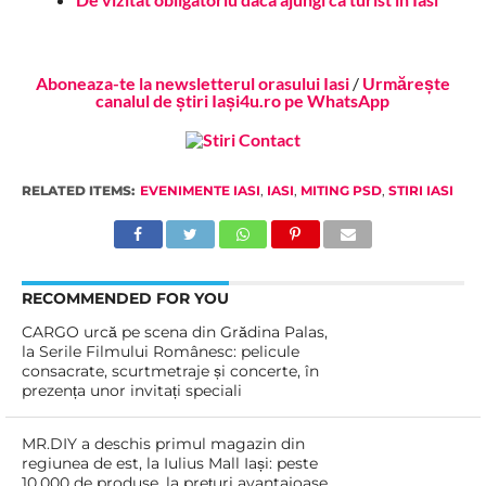
Aboneaza-te la newsletterul orasului Iasi
/
Urmărește
canalul de știri Iași4u.ro pe WhatsApp
RELATED ITEMS:
EVENIMENTE IASI
,
IASI
,
MITING PSD
,
STIRI IASI
RECOMMENDED FOR YOU
CARGO urcă pe scena din Grădina Palas,
la Serile Filmului Românesc: pelicule
consacrate, scurtmetraje și concerte, în
prezența unor invitați speciali
MR.DIY a deschis primul magazin din
regiunea de est, la Iulius Mall Iași: peste
10.000 de produse, la prețuri avantajoase