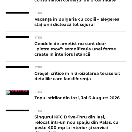
consumatori comerțul de proximitate
STIRI
Vacanța în Bulgaria cu copiii – alegerea
stațiunii dictează tot sejurul
STIRI
Geodele de ametist nu sunt doar
„pietre mov”: semnificația unei forme
create în interiorul stâncii
STIRI
Greșeli critice în hidroizolarea teraselor:
detaliile care fac diferența
STIRI
Topul știrilor din Iași, Joi 6 August 2026
STIRI
Singurul KFC Drive-Thru din Iași,
relocat într-un nou spaţiu din Palas, cu
peste 400 mp la interior și servicii