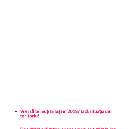
Vrei să te muți la Iași în 2018? Iată situația din
teritoriu!
De vizitat obligatoriu daca ajungi ca turist in Iasi