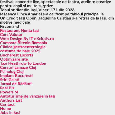
festival: concerte live, spectacole de teatru, ateliere creative
pentru copii și multe surprize
Topul știrilor din Iași, Vineri 17 Iulie 2026
Ieșeanca Ilinca Amariei s-a calificat pe tabloul principal la
UniCredit Iași Open. Jaqueline Cristian s-a retras de la Iași, din
motive medicale
Recomand
Restaurant Nunta Iasi
Curs Valutar
Web Design By IT eXclusiv.ro
Cumpara Bitcoin Romania
Clinica gastroenterologie
costume de baie 2025
Bucharest Escorts
Optimizare site
Taxi Heathrow to London
Cursuri Lamaze Cluj
Psiholog Cluj
Implant Bucuresti
Stiri Galati
Jurnal de Rădăuți
Real Biz
PowerFM
Autoturisme de vanzare in Iasi
Authors List
Contact
Home
Jobs in Iasi