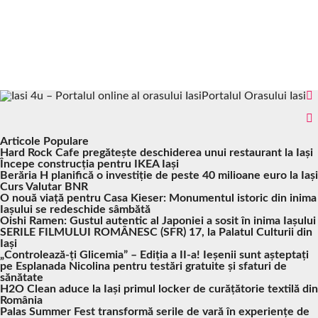
Portalul Orasului Iasi
Articole Populare
Hard Rock Cafe pregătește deschiderea unui restaurant la Iași
Începe construcția pentru IKEA Iași
Berăria H planifică o investiție de peste 40 milioane euro la Iași
Curs Valutar BNR
O nouă viață pentru Casa Kieser: Monumentul istoric din inima
Iașului se redeschide sâmbătă
Oishi Ramen: Gustul autentic al Japoniei a sosit în inima Iașului
SERILE FILMULUI ROMÂNESC (SFR) 17, la Palatul Culturii din
Iași
„Controlează-ți Glicemia” – Ediția a II-a! Ieșenii sunt așteptați
pe Esplanada Nicolina pentru testări gratuite și sfaturi de
sănătate
H2O Clean aduce la Iași primul locker de curățătorie textilă din
România
Palas Summer Fest transformă serile de vară în experiențe de