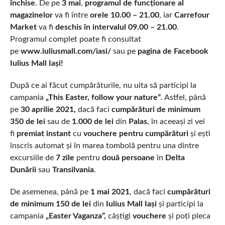
închise
. De pe
3 mai
,
programul de funcționare al
magazinelor
va fi între
orele 10.00 – 21.00
, iar
Carrefour
Market
va fi
deschis în intervalul 09.00 – 21.00
.
Programul complet poate fi consultat
pe
www.iuliusmall.com/iasi/
sau pe
pagina de Facebook
Iulius Mall Iași!
După ce ai făcut cumpărăturile, nu uita să participi la
campania
„This Easter, follow your nature”
. Astfel, până
pe
30 aprilie 2021,
dacă faci
cumpărături de minimum
350 de lei
sau de
1.000 de lei
din
Palas
, în aceeași zi vei
fi
premiat instant
cu
vouchere pentru cumpărături
și ești
înscris automat și în marea tombolă pentru una dintre
excursiile de
7 zile
pentru
două persoane
în
Delta
Dunării
sau
Transilvania
.
De asemenea, până pe
1 mai 2021
, dacă faci
cumpărături
de minimum 150 de lei
din
Iulius Mall Iași
și participi la
campania
„Easter Vaganza”,
câștigi
vouchere
și
poți pleca