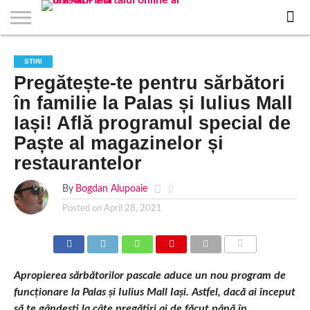
EVENIMENTE
STIRI
APARTAMENTE
STIRI
JOBS
FILME
CLUBURI /
BARURI /
SALI DE
SALOANE DE
AGENTII
RESTAURANTE
PIZZA
PISCINA
FLORARII
RADIO
SPALATORII
TRACTARI
TAXI
CINEMA
TEATRU
HOTELURI
TEREN
TEREN
FARMACII
COFFEE-
FIRME DE
RENT
STIRI
NOI IASI
IASI
IN
LA
DISCOTECI
CAFENELE
FORTA
INFRUMUSETARE
DE
IN IASI
IN
IN IASI
LIVE
AUTO
AUTO
IN
/
SPORTIV
TENIS
NON
TO-GO
PUBLICITATE
A
Pregătește-te pentru sărbători
IASI
CINEMA
SI
TURISM
IASI
IN
IASI
PENSIUNI
IASI
STOP
CAR
FITNESS
IASI
IASI
în familie la Palas și Iulius Mall
Iași! Află programul special de
Paște al magazinelor și
restaurantelor
By
Bogdan Alupoaie
Posted on
April 28, 2021
COMMENTS
Apropierea sărbătorilor pascale aduce un nou program de
funcționare la Palas și Iulius Mall Iași. Astfel, dacă ai început
să te gândești la câte pregătiri ai de făcut până în