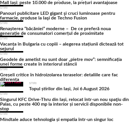
Mall Iași: peste 10.000 de produse, la prețuri avantajoase
STIRI
Panouri publicitare LED gigant şi cruci luminoase pentru
farmacie, produse la Iaşi de Techno Fusion
STIRI
Renașterea “băcăniei” moderne – De ce preferă noua
generație de consumatori comerțul de proximitate
STIRI
Vacanța în Bulgaria cu copiii – alegerea stațiunii dictează tot
sejurul
STIRI
Geodele de ametist nu sunt doar „pietre mov”: semnificația
unei forme create în interiorul stâncii
STIRI
Greșeli critice în hidroizolarea teraselor: detaliile care fac
diferența
STIRI
Topul știrilor din Iași, Joi 6 August 2026
STIRI
Singurul KFC Drive-Thru din Iași, relocat într-un nou spaţiu din
Palas, cu peste 400 mp la interior și servicii disponibile non-
stop
STIRI
Mindtale aduce tehnologia și empatia într-un singur loc