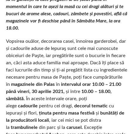
momentul în care te așezi la masă cu cei dragi alături și te
bucuri de arome alese, cadouri, zâmbete și povestiri, află că
magazinele vor fi deschise până în Sâmbăta Mare, la ora
18.00.
Vopsirea ouălor, decorarea casei, înnoirea garderobei, dar
și cadourile aduse de Iepuraş sunt cele mai cunoscute
obiceiuri de Paşte, iar pregătirile sunt o bucurie în fiecare
an, căci asta aduce familia mai aproape. Dacă îți place să
faci lucrurile din timp și ți-ai pregătit lista cu ingredientele
necesare pentru masa de Paște, poți face cumpărăturile
în
magazinele din Palas
în
intervalul orar 10.00 – 21.00
până vineri, 30 aprilie 2021,
și între
10.00 – 18.00,
sâmbătă.
În aceste intervale orare, poți
alege
cadourile
pentru cei dragi,
decorul tematic
cu
iepurași și flori,
ținuta pentru masa festivă
și
bunătăți de
la producătorii locali
, iar cei mici se pot distra
la
trambulinele
din parc și la
carusel.
Excepție