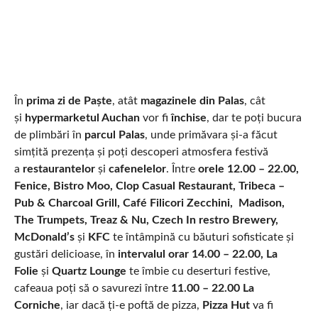
În
prima zi de Paște
, atât
magazinele din Palas
, cât
și
hypermarketul Auchan
vor fi
închise
, dar te poți bucura
de plimbări în
parcul Palas
, unde primăvara și-a făcut
simțită prezența și poți descoperi atmosfera festivă
a
restaurantelor
și
cafenelelor
. Între
orele 12.00 – 22.00,
Fenice, Bistro Moo, Clop Casual Restaurant, Tribeca –
Pub & Charcoal Grill, Café Filicori Zecchini, Madison,
The Trumpets, Treaz & Nu, Czech In restro Brewery,
McDonald’s
și
KFC
te întâmpină
cu băuturi sofisticate și
gustări delicioase, în
intervalul orar 14.00 – 22.00, La
Folie
și
Quartz Lounge
te îmbie cu
deserturi festive,
cafeaua poți să o savurezi între
11.00 – 22.00
La
Corniche
, iar dacă ți-e poftă de pizza,
Pizza Hut
va fi