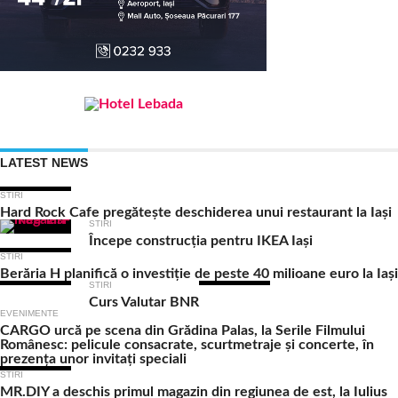
LATEST NEWS
STIRI
Hard Rock Cafe pregătește deschiderea unui restaurant la Iași
STIRI
Începe construcția pentru IKEA Iași
STIRI
Berăria H planifică o investiție de peste 40 milioane euro la Iași
STIRI
Curs Valutar BNR
EVENIMENTE
CARGO urcă pe scena din Grădina Palas, la Serile Filmului
Românesc: pelicule consacrate, scurtmetraje și concerte, în
prezența unor invitați speciali
STIRI
MR.DIY a deschis primul magazin din regiunea de est, la Iulius