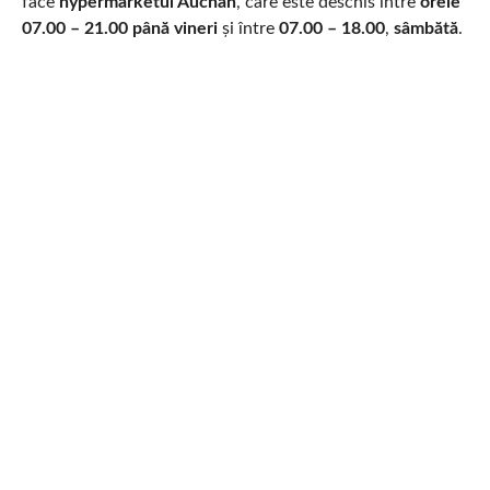
face
hypermarketul Auchan
, care este deschis între
orele
07.00 – 21.00 până vineri
și între
07.00 – 18.00
,
sâmbătă
.