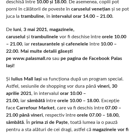
deschisă între
10.00 și 18.00
. De asemenea, copiii pot
porni în călătorii de poveste în
caruselul venețian
și se pot
juca la
trambuline
, în
intervalul orar 14.00 – 21.00.
De
luni
,
3 mai 2021
,
magazinele,
caruselul
și
trambulinele
vor fi deschise între
orele 10.00
– 21.00
, iar
restaurantele și cafenelele
între
10.00 –
22.00. Mai multe detalii găsești
pe www.palasmall.ro
sau
pe pagina de Facebook Palas
Iași!
Și
Iulius Mall Iași
va funcționa după un program special.
Astfel, sesiunile de shopping vor dura până
vineri, 30
aprilie 2021
, în intervalul
orar 10.00 –
21.00,
iar
sâmbătă
între
orele 10.00 – 18.00.
Excepție
face
Carrefour Market
, care va fi deschis între
07.00 –
21.00 până vineri
, respectiv între
orele 07.00 – 18.00,
sâmbătă
. În
prima zi de Paște
, toată lumea ia o pauză
pentru a sta alături de cei dragi, astfel că
magazinele vor fi