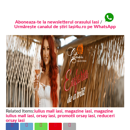
Aboneaza-te la newsletterul orasului Iasi
/
Urmărește canalul de știri Iași4u.ro pe WhatsApp
Related Items:
iulius mall iasi
,
magazine iasi
,
magazine
iulius mall iasi
,
orsay iasi
,
promotii orsay iasi
,
reduceri
orsay iasi