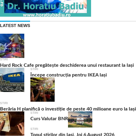
LATEST NEWS
STIRI
Hard Rock Cafe pregătește deschiderea unui restaurant la Iași
STIRI
Începe construcția pentru IKEA Iași
STIRI
Berăria H planifică o investiție de peste 40 milioane euro la Iași
STIRI
Curs Valutar BNR
STIRI
Topul știrilor din Iași, Joi 6 August 2026