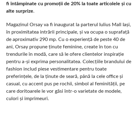
fi întâmpinate cu promoții de 20% la toate articolele și cu
alte surprize
.
Magazinul Orsay va fi inaugurat la parterul Iulius Mall Iași,
în proximitatea intrării principale, și va ocupa o suprafață
de aproximativ 290 mp. Cu o experiență de peste 40 de
ani, Orsay propune ținute feminine, create în ton cu
trendurile în modă, care să le ofere clientelor inspirație
pentru a-și exprima personalitatea. Colecțiile brandului de
fashion includ piese vestimentare pentru toate
preferințele, de la ținute de seară, până la cele office și
casual, cu accent pus pe rochii, simbol al feminității, pe
care doritoarele le vor găsi într-o varietate de modele,
culori și imprimeuri.