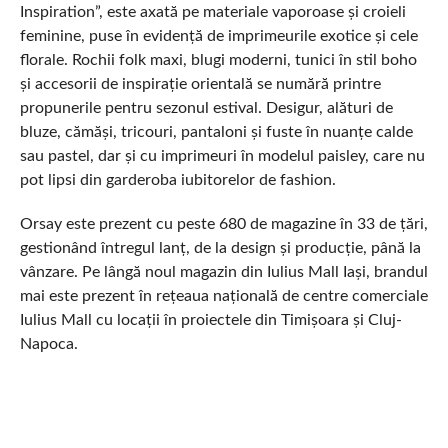
Inspiration”, este axată pe materiale vaporoase și croieli
feminine, puse în evidență de imprimeurile exotice și cele
florale. Rochii folk maxi, blugi moderni, tunici în stil boho
și accesorii de inspirație orientală se numără printre
propunerile pentru sezonul estival. Desigur, alături de
bluze, cămăși, tricouri, pantaloni și fuste în nuanțe calde
sau pastel, dar și cu imprimeuri în modelul paisley, care nu
pot lipsi din garderoba iubitorelor de fashion.
Orsay este prezent cu peste 680 de magazine în 33 de țări,
gestionând întregul lanț, de la design și producție, până la
vânzare. Pe lângă noul magazin din Iulius Mall Iași, brandul
mai este prezent în rețeaua națională de centre comerciale
Iulius Mall cu locații în proiectele din Timișoara și Cluj-
Napoca.