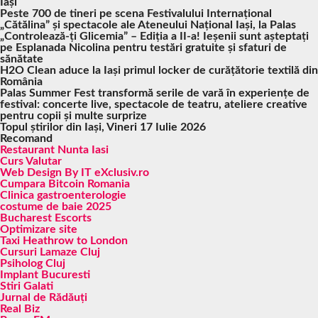
Iași
Peste 700 de tineri pe scena Festivalului Internațional
„Cătălina” și spectacole ale Ateneului Național Iași, la Palas
„Controlează-ți Glicemia” – Ediția a II-a! Ieșenii sunt așteptați
pe Esplanada Nicolina pentru testări gratuite și sfaturi de
sănătate
H2O Clean aduce la Iași primul locker de curățătorie textilă din
România
Palas Summer Fest transformă serile de vară în experiențe de
festival: concerte live, spectacole de teatru, ateliere creative
pentru copii și multe surprize
Topul știrilor din Iași, Vineri 17 Iulie 2026
Recomand
Restaurant Nunta Iasi
Curs Valutar
Web Design By IT eXclusiv.ro
Cumpara Bitcoin Romania
Clinica gastroenterologie
costume de baie 2025
Bucharest Escorts
Optimizare site
Taxi Heathrow to London
Cursuri Lamaze Cluj
Psiholog Cluj
Implant Bucuresti
Stiri Galati
Jurnal de Rădăuți
Real Biz