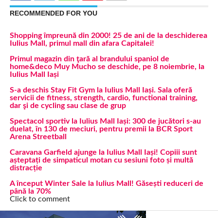
RECOMMENDED FOR YOU
Shopping împreună din 2000! 25 de ani de la deschiderea
Iulius Mall, primul mall din afara Capitalei!
Primul magazin din ţară al brandului spaniol de
home&deco Muy Mucho se deschide, pe 8 noiembrie, la
Iulius Mall Iași
S-a deschis Stay Fit Gym la Iulius Mall Iași. Sala oferă
servicii de fitness, strength, cardio, functional training,
dar şi de cycling sau clase de grup
Spectacol sportiv la Iulius Mall Iași: 300 de jucători s-au
duelat, în 130 de meciuri, pentru premii la BCR Sport
Arena Streetball
Caravana Garfield ajunge la Iulius Mall Iași! Copiii sunt
așteptați de simpaticul motan cu sesiuni foto și multă
distracție
A început Winter Sale la Iulius Mall! Găsești reduceri de
până la 70%
Click to comment