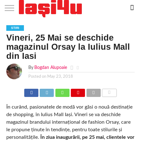
EVENIMENTE
STIRI
APARTAMENTE
STIRI
JOBS
FILME
CLUBURI /
BARURI /
SALI DE
SALOANE DE
AGENTII
RESTAURANTE
PIZZA
PISCINA
FLORARII
RADIO
SPALATORII
TRACTARI
TAXI
CINEMA
TEATRU
HOTELURI
TEREN
TEREN
FARMACII
COFFEE-
FIRME DE
RENT
STIRI
NOI IASI
IASI
IN
LA
DISCOTECI
CAFENELE
FORTA
INFRUMUSETARE
DE
IN IASI
IN
IN IASI
LIVE
AUTO
AUTO
IN
/
SPORTIV
TENIS
NON
TO-GO
PUBLICITATE
A
Vineri, 25 Mai se deschide
IASI
CINEMA
SI
TURISM
IASI
IN
IASI
PENSIUNI
IASI
STOP
CAR
FITNESS
IASI
IASI
magazinul Orsay la Iulius Mall
din Iasi
By
Bogdan Alupoaie
Posted on
May 23, 2018
COMMENTS
În curând, pasionatele de modă vor găsi o nouă destinație
de shopping, în Iulius Mall Iași. Vineri se va deschide
magazinul brandului internațional de fashion Orsay, care
le propune ținute în tendințe, pentru toate stilurile și
personalitățile.
În ziua inaugurării, pe 25 mai, clientele vor