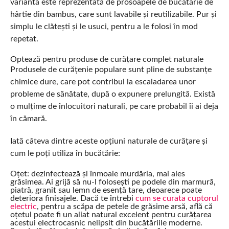
variantă este reprezentată de prosoapele de bucătărie de
hârtie din bambus, care sunt lavabile și reutilizabile. Pur și
simplu le clătești și le usuci, pentru a le folosi în mod
repetat.
Optează pentru produse de curățare complet naturale
Produsele de curățenie populare sunt pline de substanțe
chimice dure, care pot contribui la escaladarea unor
probleme de sănătate, după o expunere prelungită. Există
o mulțime de înlocuitori naturali, pe care probabil îi ai deja
în cămară.
Iată câteva dintre aceste opțiuni naturale de curățare și
cum le poți utiliza în bucătărie:
Oțet: dezinfectează și înmoaie murdăria, mai ales
grăsimea. Ai grijă să nu-l folosești pe podele din marmură,
piatră, granit sau lemn de esență tare, deoarece poate
deteriora finisajele. Dacă te întrebi
cum se curata cuptorul
electric
, pentru a scăpa de petele de grăsime arsă, află că
oțetul poate fi un aliat natural excelent pentru curățarea
acestui electrocasnic nelipsit din bucătăriile moderne.