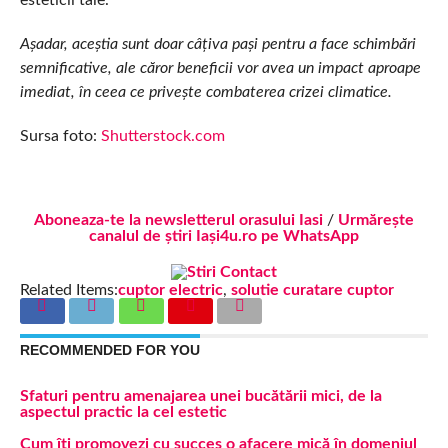
esteticii tale.
Așadar, aceștia sunt doar câțiva pași pentru a face schimbări
semnificative, ale căror beneficii vor avea un impact aproape
imediat, în ceea ce privește combaterea crizei climatice.
Sursa foto:
Shutterstock.com
Aboneaza-te la newsletterul orasului Iasi
/
Urmărește
canalul de știri Iași4u.ro pe WhatsApp
Related Items:
cuptor electric
,
solutie curatare cuptor
RECOMMENDED FOR YOU
Sfaturi pentru amenajarea unei bucătării mici, de la
aspectul practic la cel estetic
Cum îți promovezi cu succes o afacere mică în domeniul