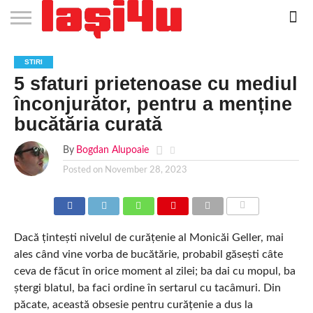
EVENIMENTE
STIRI
APARTAMENTE
STIRI
JOBS
FILME
CLUBURI /
BARURI /
SALI DE
SALOANE DE
AGENTII
RESTAURANTE
PIZZA
PISCINA
FLORARII
RADIO
SPALATORII
TRACTARI
TAXI
CINEMA
TEATRU
HOTELURI
TEREN
TEREN
FARMACII
COFFEE-
FIRME DE
RENT
STIRI
NOI IASI
IASI
IN
LA
DISCOTECI
CAFENELE
FORTA
INFRUMUSETARE
DE
IN IASI
IN
IN IASI
LIVE
AUTO
AUTO
IN
/
SPORTIV
TENIS
NON
TO-GO
PUBLICITATE
A
5 sfaturi prietenoase cu mediul
IASI
CINEMA
SI
TURISM
IASI
IN
IASI
PENSIUNI
IASI
STOP
CAR
FITNESS
IASI
IASI
înconjurător, pentru a menține
bucătăria curată
By
Bogdan Alupoaie
Posted on
November 28, 2023
COMMENTS
Dacă țintești nivelul de curățenie al Monicăi Geller, mai
ales când vine vorba de bucătărie, probabil găsești câte
ceva de făcut în orice moment al zilei; ba dai cu mopul, ba
ștergi blatul, ba faci ordine în sertarul cu tacâmuri. Din
păcate, această obsesie pentru curățenie a dus la