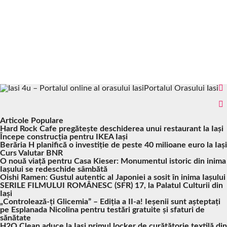
Portalul Orasului Iasi
Articole Populare
Hard Rock Cafe pregătește deschiderea unui restaurant la Iași
Începe construcția pentru IKEA Iași
Berăria H planifică o investiție de peste 40 milioane euro la Iași
Curs Valutar BNR
O nouă viață pentru Casa Kieser: Monumentul istoric din inima
Iașului se redeschide sâmbătă
Oishi Ramen: Gustul autentic al Japoniei a sosit în inima Iașului
SERILE FILMULUI ROMÂNESC (SFR) 17, la Palatul Culturii din
Iași
„Controlează-ți Glicemia” – Ediția a II-a! Ieșenii sunt așteptați
pe Esplanada Nicolina pentru testări gratuite și sfaturi de
sănătate
H2O Clean aduce la Iași primul locker de curățătorie textilă din