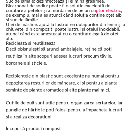
Suc de lămâie: dezinfectează și elimină grăsimea.
Bicarbonat de sodiu: poate fi o soluție excelentă de
curățare a petelor și a murdăriei de pe un
cuptor electric
,
de exemplu, mai ales atunci când soluția conține oțet alb
și suc de lămâie.
Ulei de măsline: ajută la lustruirea dulapurilor din lemn și a
chiuvetei din compozit; poate lustrui și oțelul inoxidabil,
atunci când este amestecat cu o cantitate egală de oțet
alb.
Reciclează și reutilizează
Dacă obișnuiești să arunci ambalajele, reține că poți
reutiliza în alte scopuri adesea lucruri precum tăvile,
borcanele și sticlele.
Recipientele din plastic sunt excelente nu numai pentru
depozitarea resturilor de mâncare, ci și pentru a planta
semințe de plante aromatice și alte plante mai mici.
Cutiile de ouă sunt utile pentru organizarea sertarelor, iar
pungile de hârtie le poți folosi pentru a împacheta lucruri
și a realiza decorațiuni.
Începe să produci compost