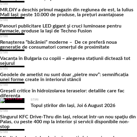
STIRI
MR.DIY a deschis primul magazin din regiunea de est, la Iulius
Mall Iași: peste 10.000 de produse, la prețuri avantajoase
STIRI
Panouri publicitare LED gigant şi cruci luminoase pentru
farmacie, produse la Iaşi de Techno Fusion
STIRI
Renașterea “băcăniei” moderne – De ce preferă noua
generație de consumatori comerțul de proximitate
STIRI
Vacanța în Bulgaria cu copiii – alegerea stațiunii dictează tot
sejurul
STIRI
Geodele de ametist nu sunt doar „pietre mov”: semnificația
unei forme create în interiorul stâncii
STIRI
Greșeli critice în hidroizolarea teraselor: detaliile care fac
diferența
STIRI
Topul știrilor din Iași, Joi 6 August 2026
STIRI
Singurul KFC Drive-Thru din Iași, relocat într-un nou spaţiu din
Palas, cu peste 400 mp la interior și servicii disponibile non-
stop
STIRI