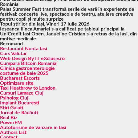
România
Palas Summer Fest transformă serile de vară în experiențe de
festival: concerte live, spectacole de teatru, ateliere creative
pentru copii și multe surprize
Topul știrilor din Iași, Vineri 17 Iulie 2026
Ieșeanca Ilinca Amariei s-a calificat pe tabloul principal la
UniCredit Iași Open. Jaqueline Cristian s-a retras de la Iași, din
motive medicale
Recomand
Restaurant Nunta Iasi
Curs Valutar
Web Design By IT eXclusiv.ro
Cumpara Bitcoin Romania
Clinica gastroenterologie
costume de baie 2025
Bucharest Escorts
Optimizare site
Taxi Heathrow to London
Cursuri Lamaze Cluj
Psiholog Cluj
Implant Bucuresti
Stiri Galati
Jurnal de Rădăuți
Real Biz
PowerFM
Autoturisme de vanzare in Iasi
Authors List
Contact