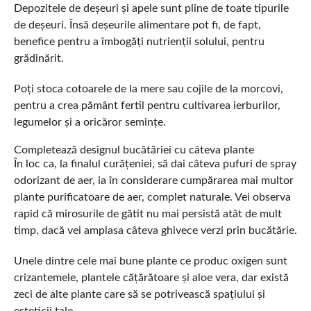
Depozitele de deșeuri și apele sunt pline de toate tipurile
de deșeuri. Însă deșeurile alimentare pot fi, de fapt,
benefice pentru a îmbogăți nutrienții solului, pentru
grădinărit.
Poți stoca cotoarele de la mere sau cojile de la morcovi,
pentru a crea pământ fertil pentru cultivarea ierburilor,
legumelor și a oricăror semințe.
Completează designul bucătăriei cu câteva plante
În loc ca, la finalul curățeniei, să dai câteva pufuri de spray
odorizant de aer, ia în considerare cumpărarea mai multor
plante purificatoare de aer, complet naturale. Vei observa
rapid că mirosurile de gătit nu mai persistă atât de mult
timp, dacă vei amplasa câteva ghivece verzi prin bucătărie.
Unele dintre cele mai bune plante ce produc oxigen sunt
crizantemele, plantele cățărătoare și aloe vera, dar există
zeci de alte plante care să se potrivească spațiului și