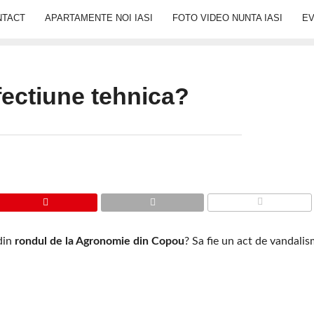
NTACT
APARTAMENTE NOI IASI
FOTO VIDEO NUNTA IASI
E
ectiune tehnica?
COMMENTS
 din
rondul de la Agronomie din Copou
? Sa fie un act de vandali