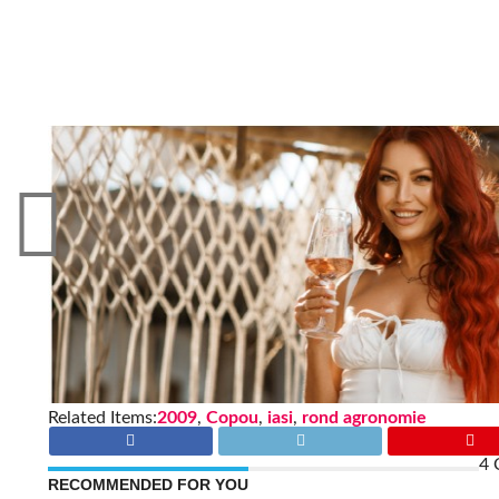
Related Items:
2009
,
Copou
,
iasi
,
rond agronomie
4 
RECOMMENDED FOR YOU