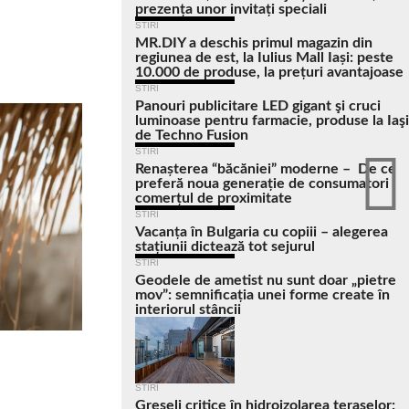
prezența unor invitați speciali
STIRI
MR.DIY a deschis primul magazin din
regiunea de est, la Iulius Mall Iași: peste
10.000 de produse, la prețuri avantajoase
STIRI
Panouri publicitare LED gigant şi cruci
luminoase pentru farmacie, produse la Iaşi
de Techno Fusion
STIRI
Renașterea “băcăniei” moderne – De ce
preferă noua generație de consumatori
comerțul de proximitate
STIRI
Vacanța în Bulgaria cu copiii – alegerea
stațiunii dictează tot sejurul
STIRI
Geodele de ametist nu sunt doar „pietre
mov”: semnificația unei forme create în
interiorul stâncii
STIRI
Greșeli critice în hidroizolarea teraselor: