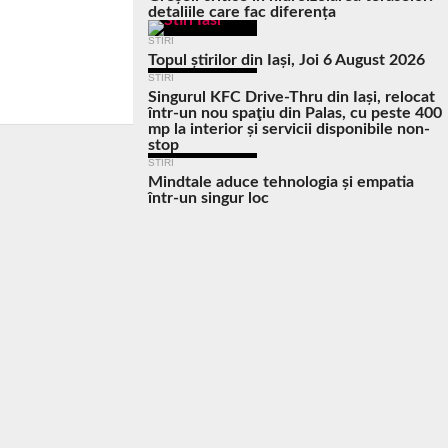
detaliile care fac diferența
STIRI
Topul știrilor din Iași, Joi 6 August 2026
STIRI
Singurul KFC Drive-Thru din Iași, relocat
într-un nou spaţiu din Palas, cu peste 400
mp la interior și servicii disponibile non-
stop
STIRI
Mindtale aduce tehnologia și empatia
într-un singur loc