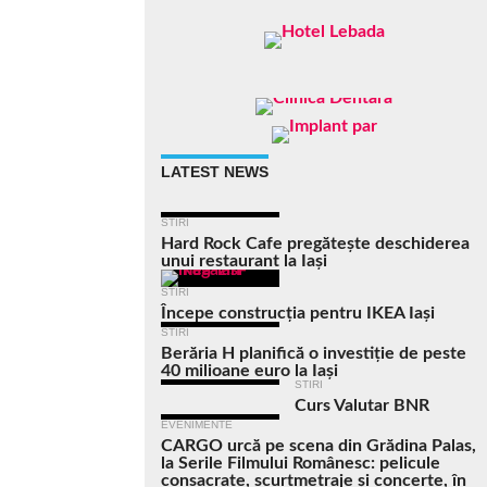
LATEST NEWS
STIRI
Hard Rock Cafe pregătește deschiderea
unui restaurant la Iași
STIRI
Începe construcția pentru IKEA Iași
STIRI
Berăria H planifică o investiție de peste
40 milioane euro la Iași
STIRI
Curs Valutar BNR
EVENIMENTE
CARGO urcă pe scena din Grădina Palas,
la Serile Filmului Românesc: pelicule
consacrate, scurtmetraje și concerte, în