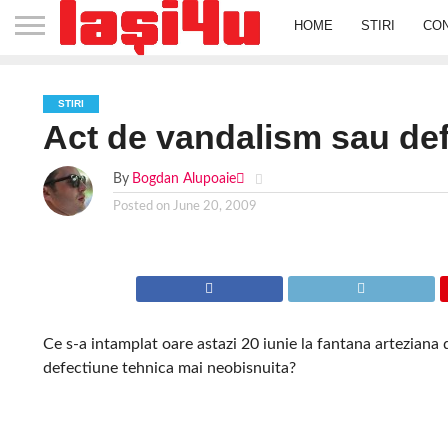
HOME
STIRI
CO
STIRI
Act de vandalism sau def
By
Bogdan Alupoaie
Posted on
June 20, 2009
Ce s-a intamplat oare astazi 20 iunie la fantana arteziana
defectiune tehnica mai neobisnuita?