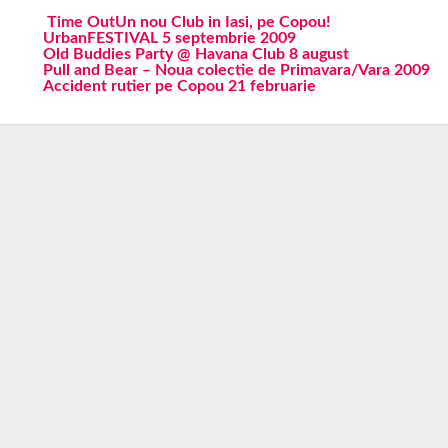
Time Out
Un nou Club in Iasi, pe Copou!
UrbanFESTIVAL 5 septembrie 2009
Old Buddies Party @ Havana Club 8 august
Pull and Bear – Noua colectie de Primavara/Vara 2009
Accident rutier pe Copou 21 februarie