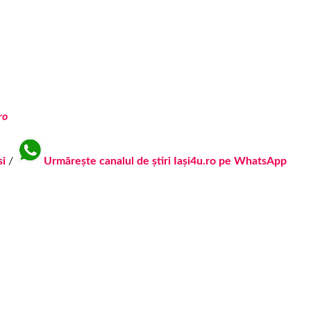
ro
si
/
Urmărește canalul de știri Iași4u.ro pe WhatsApp