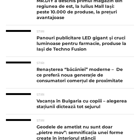
MR.DIY a deschis primul magazin din
regiunea de est, la Iulius Mall Iași:
peste 10.000 de produse, la prețuri
avantajoase
STIRI
Panouri publicitare LED gigant şi cruci
luminoase pentru farmacie, produse la
Iaşi de Techno Fusion
STIRI
Renașterea “băcăniei” moderne – De
ce preferă noua generație de
consumatori comerțul de proximitate
STIRI
Vacanța în Bulgaria cu copiii – alegerea
stațiunii dictează tot sejurul
STIRI
Geodele de ametist nu sunt doar
„pietre mov”: semnificația unei forme
create în interiorul stâncii