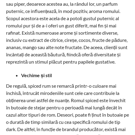
sau piper, deoarece acestea au, la rândul lor, un parfum
puternic, ce influențează, în mod pozitiv, aroma romului.
Scopul acestora este acela de a potoli gustul puternic al
romului pur și de a-i oferi un gust diferit, mai fin și mai
rafinat. Există numeroase arome și sortimente diverse,
inclusiv cu extract de citrice, cireșe, cocos, fructe de pădure,
ananas, mango sau alte note fructate. De aceea, clienții sunt
încântați de această băutură, fiindcă oferă diversitate și
reprezintă un stimul plăcut pentru papilele gustative.
Vechime și stil
De regulă, spiced rum se remarcă printr-o culoare mai
închisă, întrucât mirodeniile sunt cele care contribuie la
obținerea unei astfel de nuanțe. Romul spiced este învechit
în butoaie de stejar pentru o perioadă mai lungă decât în
cazul altor tipuri de rom. Deseori, poate fi ținut în butoaie pe
o durată de timp similară cu cea specifică romului de tip
dark. De altfel, în funcție de brandul producător, există mai