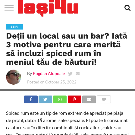
EVENIMENTE
STIRI
APARTAMENTE
STIRI
JOBS
FILME
CLUBURI /
BARURI /
SALI DE
SALOANE DE
AGENTII
RESTAURANTE
PIZZA
PISCINA
FLORARII
RADIO
SPALATORII
TRACTARI
TAXI
CINEMA
TEATRU
HOTELURI
TEREN
TEREN
FARMACII
COFFEE-
FIRME DE
RENT
STIRI
NOI IASI
IASI
IN
LA
DISCOTECI
CAFENELE
FORTA
INFRUMUSETARE
DE
IN IASI
IN
IN IASI
LIVE
AUTO
AUTO
IN
/
SPORTIV
TENIS
NON
TO-GO
PUBLICITATE
A
Deții un local sau un bar? Iată
IASI
CINEMA
SI
TURISM
IASI
IN IASI
IASI
PENSIUNI
IASI
STOP
CAR
FITNESS
IASI
3 motive pentru care merită
să incluzi spiced rum în
meniul tău de băuturi!
By
Bogdan Alupoaie
Posted on
October 25, 2022
COMMENTS
Spiced rum este un tip de rom extrem de apreciat pe piața
de profil, datorită aromei sale speciale. El poate fi consumat
ca atare sau în diferite combinații și cocktailuri, calde sau
reci. De aceea, datorită popularității sale, poate fi un avantaj