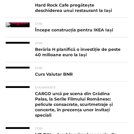
Hard Rock Cafe pregătește
deschiderea unui restaurant la Iași
STIRI
Începe construcția pentru IKEA Iași
STIRI
Berăria H planifică o investiție de peste
40 milioane euro la Iași
STIRI
Curs Valutar BNR
EVENIMENTE
CARGO urcă pe scena din Grădina
Palas, la Serile Filmului Românesc:
pelicule consacrate, scurtmetraje și
concerte, în prezența unor invitați
speciali
STIRI