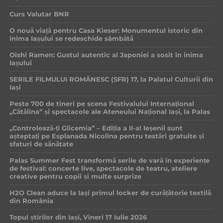
Curs Valutar BNR
O nouă viață pentru Casa Kieser: Monumentul istoric din
inima Iașului se redeschide sâmbătă
Oishi Ramen: Gustul autentic al Japoniei a sosit în inima
Iașului
SERILE FILMULUI ROMÂNESC (SFR) 17, la Palatul Culturii din
Iași
Peste 700 de tineri pe scena Festivalului Internațional
„Cătălina” și spectacole ale Ateneului Național Iași, la Palas
„Controlează-ți Glicemia” – Ediția a II-a! Ieșenii sunt
așteptați pe Esplanada Nicolina pentru testări gratuite și
sfaturi de sănătate
Palas Summer Fest transformă serile de vară în experiențe
de festival: concerte live, spectacole de teatru, ateliere
creative pentru copii și multe surprize
H2O Clean aduce la Iași primul locker de curățătorie textilă
din România
Topul știrilor din Iași, Vineri 17 Iulie 2026