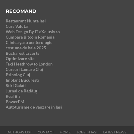
RECOMAND
Restaurant Nunta Iasi
Curs Valutar
Web Design By IT eXclusiv.ro
Cumpara Bitcoin Romania
Clinica gastroenterologie
costume de baie 2025
Bucharest Escorts
Optimizare site
Taxi Heathrow to London
Cursuri Lamaze Cluj
Psiholog Cluj
Implant Bucuresti
Stiri Galati
Jurnal de Rădăuți
Real Biz
PowerFM
Autoturisme de vanzare in Iasi
AUTHORS LIST
CONTACT
HOME
JOBS IN IASI
LATEST NEWS