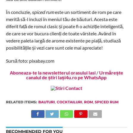
În concluzie,
spiced rum
este un sortiment de rom pe care
merită să-l incluzi în meniul tău de băuturi. Acesta este
diferit față de romul clasic și poate fi o achiziție inteligentă,
de care se vor bucura clienți de toate vârstele. Având în
vedere paleta largă de arome existente pe piață, studiază
posibilitățile și vezi care sunt cele mai apreciate!
Sursă foto: pixabay.com
Aboneaza-te la newsletterul orasului Iasi
/
Urmărește
canalul de știri Iași4u.ro pe WhatsApp
RELATED ITEMS:
BAUTURI
,
COCKTAILURI
,
ROM
,
SPICED RUM
RECOMMENDED FOR YOU