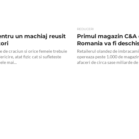
REDUCERI
entru un machiaj reusit
Primul magazin C&A 
ori
Romania va fi deschis 
e de craciun si orice femeie trebuie
Retailerul olandez de imbracam
ericire, atat fizic cat si sufleteste
opereaza peste 1.000 de magazin
ele mai...
afaceri de circa sase miliarde de e