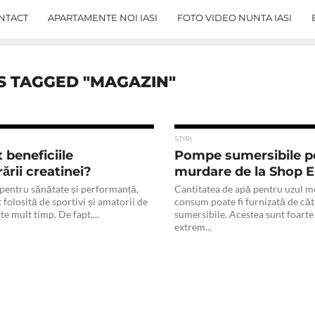
NTACT
APARTAMENTE NOI IASI
FOTO VIDEO NUNTA IASI
S TAGGED "MAGAZIN"
STIRI
 beneficiile
Pompe sumersibile p
ării creatinei?
murdare de la Shop E
pentru sănătate și performanță,
Cantitatea de apă pentru uzul m
t folosită de sportivi și amatorii de
consum poate fi furnizată de că
te mult timp. De fapt,...
sumersibile. Acestea sunt foarte
extrem...