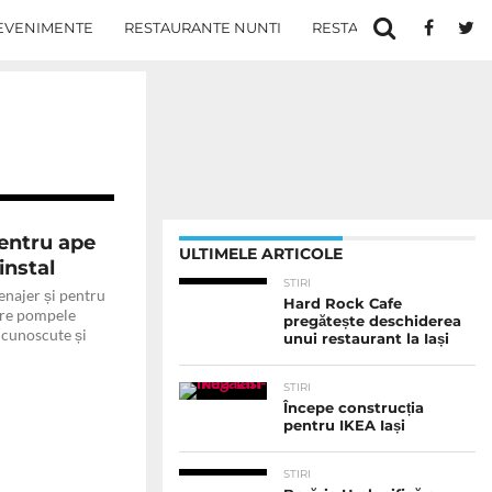
EVENIMENTE
RESTAURANTE NUNTI
RESTAURANTE IN IASI
entru ape
ULTIMELE ARTICOLE
instal
STIRI
enajer și pentru
Hard Rock Cafe
tre pompele
pregătește deschiderea
 cunoscute și
unui restaurant la Iași
STIRI
Începe construcția
pentru IKEA Iași
STIRI