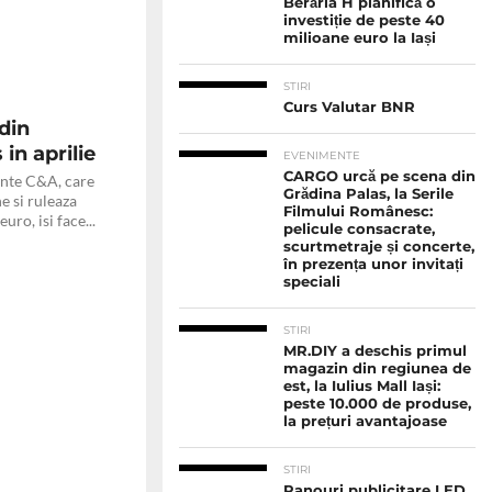
Berăria H planifică o
investiție de peste 40
milioane euro la Iași
STIRI
Curs Valutar BNR
din
in aprilie
EVENIMENTE
CARGO urcă pe scena din
inte C&A, care
Grădina Palas, la Serile
e si ruleaza
Filmului Românesc:
uro, isi face...
pelicule consacrate,
scurtmetraje și concerte,
în prezența unor invitați
speciali
STIRI
MR.DIY a deschis primul
magazin din regiunea de
est, la Iulius Mall Iași:
peste 10.000 de produse,
la prețuri avantajoase
STIRI
Panouri publicitare LED