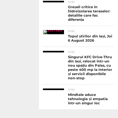
STIRI
Greșeli critice în
hidroizolarea teraselor:
detaliile care fac
diferența
STIRI
Topul știrilor din Iași, Joi
6 August 2026
STIRI
Singurul KFC Drive-Thru
din Iași, relocat într-un
nou spaţiu din Palas, cu
peste 400 mp la interior
și servicii disponibile
non-stop
STIRI
Mindtale aduce
tehnologia și empatia
într-un singur loc