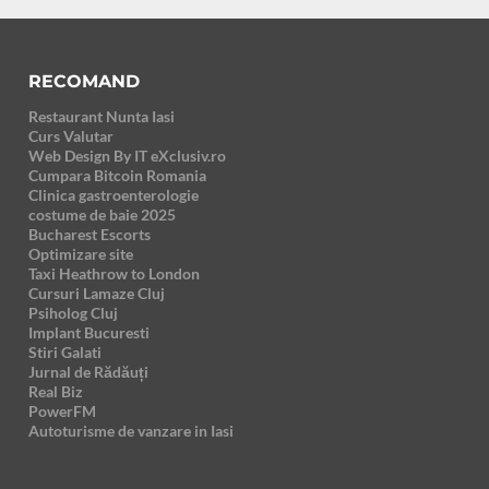
RECOMAND
Restaurant Nunta Iasi
Curs Valutar
Web Design By IT eXclusiv.ro
Cumpara Bitcoin Romania
Clinica gastroenterologie
costume de baie 2025
Bucharest Escorts
Optimizare site
Taxi Heathrow to London
Cursuri Lamaze Cluj
Psiholog Cluj
Implant Bucuresti
Stiri Galati
Jurnal de Rădăuți
Real Biz
PowerFM
Autoturisme de vanzare in Iasi