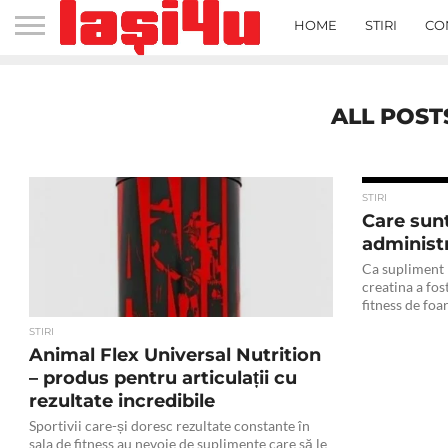
HOME
STIRI
CO
ALL POST
STIRI
Care sunt
administr
Ca supliment 
creatina a fos
fitness de foar
STIRI
Animal Flex Universal Nutrition
– produs pentru articulații cu
rezultate incredibile
Sportivii care-și doresc rezultate constante în
sala de fitness au nevoie de suplimente care să le