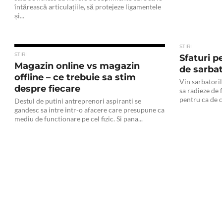
întărească articulațiile, să protejeze ligamentele
și...
STIRI
STIRI
Sfaturi p
Magazin online vs magazin
de sarbat
offline – ce trebuie sa stim
Vin sarbatoril
despre fiecare
sa radieze de f
pentru ca de c
Destul de putini antreprenori aspiranti se
gandesc sa intre intr-o afacere care presupune ca
mediu de functionare pe cel fizic. Si pana...