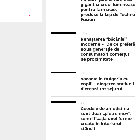
gigant şi cruci luminoase
pentru farmacie,
produse la Iaşi de Techno
Fusion
STIRI
Renașterea “băcăniei”
moderne – De ce preferă
noua generație de
consumatori comerțul
de proximitate
STIRI
Vacanța în Bulgaria cu
copiii – alegerea stațiunii
dictează tot sejurul
STIRI
Geodele de ametist nu
sunt doar „pietre mov”:
semnificația unei forme
create în interiorul
stâncii