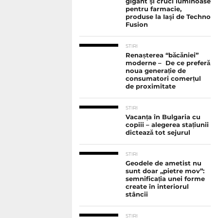
gigant şi cruci luminoase
pentru farmacie,
produse la Iaşi de Techno
Fusion
STIRI
Renașterea “băcăniei”
moderne – De ce preferă
noua generație de
consumatori comerțul
de proximitate
STIRI
Vacanța în Bulgaria cu
copiii – alegerea stațiunii
dictează tot sejurul
STIRI
Geodele de ametist nu
sunt doar „pietre mov”:
semnificația unei forme
create în interiorul
stâncii
STIRI