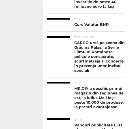
investiție de peste 40
milioane euro la Iași
STIRI
Curs Valutar BNR
EVENIMENTE
CARGO urcă pe scena din
Grădina Palas, la Serile
Filmului Românesc:
pelicule consacrate,
scurtmetraje și concerte,
în prezența unor invitați
speciali
STIRI
MR.DIY a deschis primul
magazin din regiunea de
est, la Iulius Mall Iași:
peste 10.000 de produse,
la prețuri avantajoase
STIRI
Panouri publicitare LED