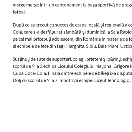
merge merge într-un cantonament la baza sportivă de pregăti
fotbal.
După ce au trecut cu succes de etapa locală şi regională a co
Cola, care s-a desfăşurat sâmbătă şi duminică la Sala Rapid 
pe cei mai pricepuţi adolescenţi din România în materie de fotb
şi echipele de fete din
Iaşi
, Harghita, Sibiu, Baia Mare, Urzicen
Susţinuţi de sute de suporteri, colegi, prieteni şi părinţi, ec
scorul de 9 la 3 echipa Liceului Colegiului Naţional Grigore 
Cupa Coca-Cola. Finala dintre echipele de băieţi s-a disputat
Dolj cu scorul de 9 la 7 împotriva echipei Liceul Tehnologic 