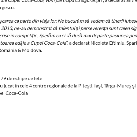
orgescu.
area ca parte din viaţa lor. Ne bucurăm să vedem că tinerii iubesc
 2013, ne-au demonstrat că talentul şi perseverenţa sunt calea sig
crise în competiţie. Sperăm ca ei să ducă mai departe pasiunea pent
ătoarea ediţie a Cupei Coca-Cola
”, a declarat Nicoleta Eftimiu, Spar
 România & Moldova.
e 79 de echipe de fete
au jucat în cele 4 centre regionale de la Piteşti, Iaşi, Târgu-Mureş ş
Cupei Coca-Cola