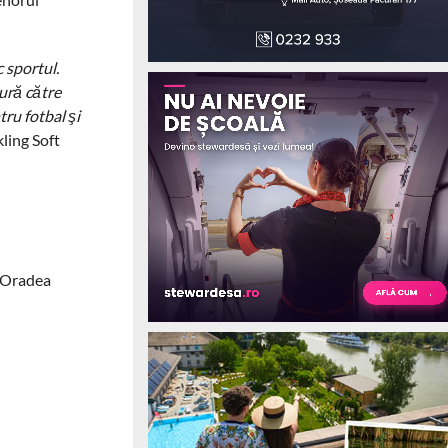
 sportul.
ură către
ru fotbal şi
kling Soft
i Oradea