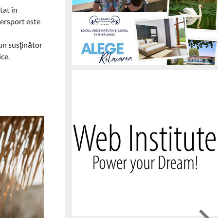
tat în
tersport este
un susţinător
ice.