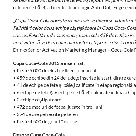
echipei de băieţi a Liceului Tehnologic Auto Dolj, Eugen Ge
„
Cupa Coca-Cola doreşte să încurajeze tinerii să adopte mişc
Felicitări celor doua echipe câştigătoare în Cupa Coca-Cola
succes. Felicităm, de asemenea, toate cele 459 de echipe îns
anul viitor să vedem chiar mai multe echipe înscrise în urm
Drinks Senior Activation Marketing Manager – Coca-Cola
Cupa Coca-Cola 2013 a însemnat:
• Peste 5.000 de elevi de liceu concurenţi
• 459 de echipe din 24 de judeţe înscrise la start, dintre car
• 41 de echipe de fete şi băieţi calificate în etapa regională 
• 6 echipe de fete şi 6 echipe de băieţi calificate în finala 
• 2 echipe câştigătoare
• 472 de meciuri de fotbal jucate în trei luni
• 394 de ore petrecute pe teren
• Peste 4.500 de goluri înscrise
Despre Cupa Coca-Cola