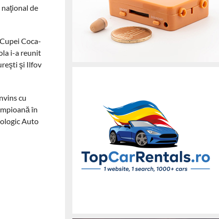
 naţional de
a Cupei Coca-
la i-a reunit
reşti şi Ilfov
învins cu
campioană în
nologic Auto