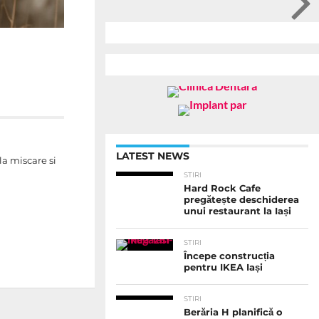
LATEST NEWS
la miscare si
STIRI
Hard Rock Cafe
pregătește deschiderea
unui restaurant la Iași
STIRI
Începe construcția
pentru IKEA Iași
STIRI
Berăria H planifică o