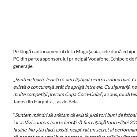
Pe lângă cantonamentul de la Mogoşoaia, cele două echipe câ
PC din partea sponsorului principal Vodafone. Echipele de fet
generaţie.
„
Suntem foarte fericiţi că am câştigat pentru a doua oară C
există o concurenţă atât de aprigă între ele. Cu siguranţă n
multe competiţii precum Cupa Coca-Cola!
”, a spus, după f
Janos din Harghita, Laszlo Bela.
“
Suntem mândri să arătam că există jucători buni de fotbal ş
iar astăzi suntem foarte fericiţi să fim câştigătorii ediţiei 2
la sine. Nu ştiu dacă există neapărat un secret al performanţ
să dea tot ce au mai bun pe teren. Aşteptăm ediţiile viitoar