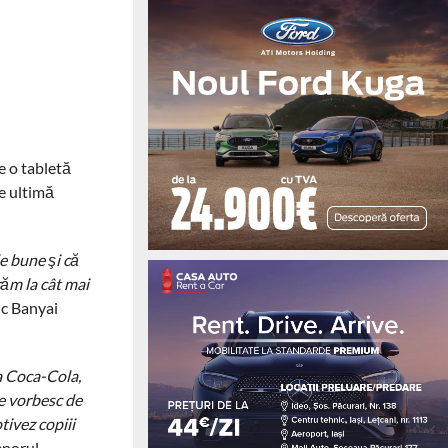
e o tabletă
de ultimă
e bune şi că
răm la cât mai
ic Banyai
pa Coca-Cola,
le vorbesc de
tivez copiii
renorul