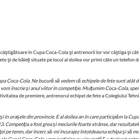
ştigătoare în Cupa Coca-Cola şi antrenorii lor vor câştiga şi cât
e şi de băieţi situate pe locul al doilea vor primi câte un telefon 
upa Coca-Cola. Ne bucură să vedem că echipele de fete sunt atât d
e vom înscrie şi anul viitor în competiţie. Mulţumim Coca-Cola, spe
estivitatea de premiere, antrenorul echipei de fete a Colegiului Tehn
i în oraşele din provincie. E al doilea an în care participăm la Cu
013. Competiţia a fost grea şi meciurile foarte strânse, dar rezultate
ei pe teren, dar încerc să-mi încurajez întotdeauna echipa şi să mo
e ale Cupei Coca-Cola, vom participa cu siguranţă!
”, a declarat ant