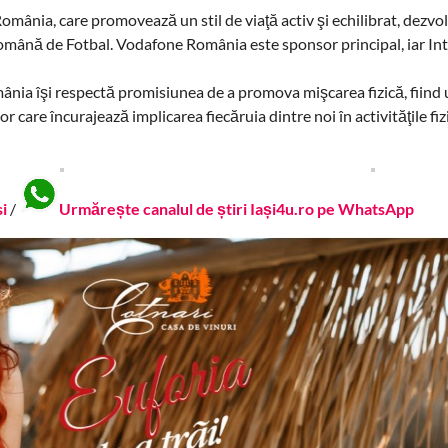
nia, care promovează un stil de viaţă activ şi echilibrat, dezvol
Română de Fotbal. Vodafone România este sponsor principal, iar In
ia îşi respectă promisiunea de a promova mişcarea fizică, fiind 
r care încurajează implicarea fiecăruia dintre noi în activităţile fiz
si
/
Urmărește canalul de știri Iași4u.ro pe WhatsApp