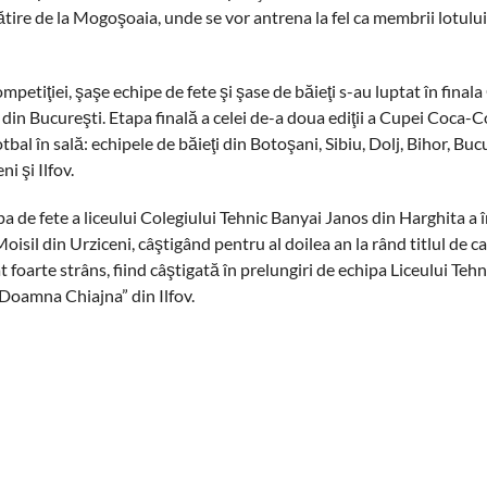
re de la Mogoşoaia, unde se vor antrena la fel ca membrii lotului
mpetiţiei, şaşe echipe de fete şi şase de băieţi s-au luptat în final
din Bucureşti. Etapa finală a celei de-a doua ediţii a Cupei Coca-Co
al în sală: echipele de băieţi din Botoşani, Sibiu, Dolj, Bihor, Bucu
i şi Ilfov.
hipa de fete a liceului Colegiului Tehnic Banyai Janos din Harghita a 
Moisil din Urziceni, câştigând pentru al doilea an la rând titlul de 
 foarte strâns, fiind câştigată în prelungiri de echipa Liceului Teh
„Doamna Chiajna” din Ilfov.