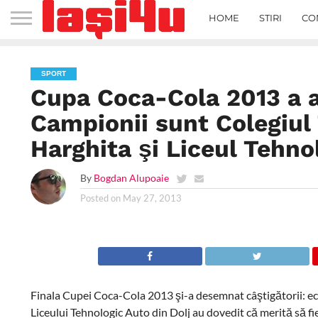
HOME
STIRI
CO
SPORT
Cupa Coca-Cola 2013 a aj
Campionii sunt Colegiul
Harghita şi Liceul Tehno
By
Bogdan Alupoaie
Posted on
May 27, 2013
Finala Cupei Coca-Cola 2013 şi-a desemnat câştigătorii: ech
Liceului Tehnologic Auto din Dolj au dovedit că merită să fie 