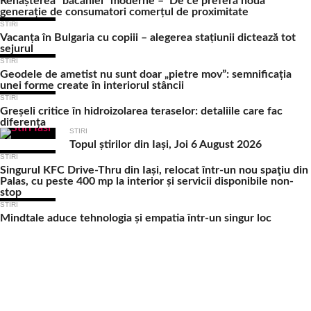
Renașterea “băcăniei” moderne – De ce preferă noua
generație de consumatori comerțul de proximitate
STIRI
Vacanța în Bulgaria cu copiii – alegerea stațiunii dictează tot
sejurul
STIRI
Geodele de ametist nu sunt doar „pietre mov”: semnificația
unei forme create în interiorul stâncii
STIRI
Greșeli critice în hidroizolarea teraselor: detaliile care fac
diferența
STIRI
Topul știrilor din Iași, Joi 6 August 2026
STIRI
Singurul KFC Drive-Thru din Iași, relocat într-un nou spaţiu din
Palas, cu peste 400 mp la interior și servicii disponibile non-
stop
STIRI
Mindtale aduce tehnologia și empatia într-un singur loc