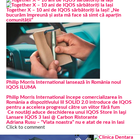
Together X – 10 ani de IQOS sărbătoriți la Iași! „Ne
bucurăm împreună și asta mă face să simt că aparțin
comunității”
Philip Morris International lansează în România noul
IQOS ILUMA
Philip Morris International începe comercializarea în
România a dispozitivului lil SOLID 2.0 introduce de IQOS
pentru a accelera progresul către un viitor fără fum
Ce noutăţi aduce deschiderea unui IQOS Store în Iaşi
Lansare IQOS 3 Iasi @ Carbon Ristorante
Adriana Rusu – “Viata noastra” nu e atat de rea in Iasi
Click to comment