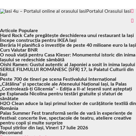
Portalul Orasului Iasi
Articole Populare
Hard Rock Cafe pregătește deschiderea unui restaurant la Iași
Începe construcția pentru IKEA Iași
Berăria H planifică o investiție de peste 40 milioane euro la Iași
Curs Valutar BNR
O nouă viață pentru Casa Kieser: Monumentul istoric din inima
Iașului se redeschide sâmbătă
Oishi Ramen: Gustul autentic al Japoniei a sosit în inima Iașului
SERILE FILMULUI ROMÂNESC (SFR) 17, la Palatul Culturii din
Iași
Peste 700 de tineri pe scena Festivalului Internațional
„Cătălina” și spectacole ale Ateneului Național Iași, la Palas
„Controlează-ți Glicemia” – Ediția a II-a! Ieșenii sunt așteptați
pe Esplanada Nicolina pentru testări gratuite și sfaturi de
sănătate
H2O Clean aduce la Iași primul locker de curățătorie textilă din
România
Palas Summer Fest transformă serile de vară în experiențe de
festival: concerte live, spectacole de teatru, ateliere creative
pentru copii și multe surprize
Topul știrilor din Iași, Vineri 17 Iulie 2026
Recomand