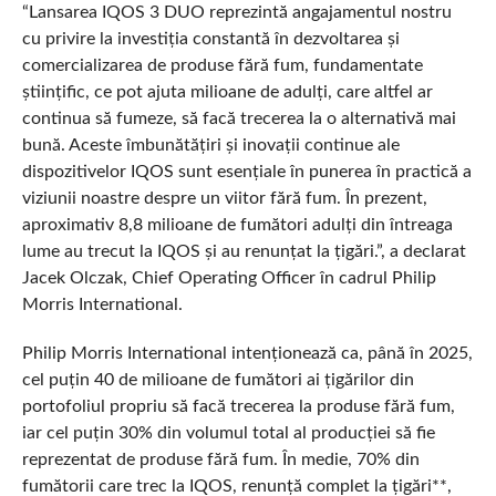
“Lansarea IQOS 3 DUO reprezintă angajamentul nostru
cu privire la investiția constantă în dezvoltarea și
comercializarea de produse fără fum, fundamentate
științific, ce pot ajuta milioane de adulți, care altfel ar
continua să fumeze, să facă trecerea la o alternativă mai
bună. Aceste îmbunătățiri și inovații continue ale
dispozitivelor IQOS sunt esențiale în punerea în practică a
viziunii noastre despre un viitor fără fum. În prezent,
aproximativ 8,8 milioane de fumători adulți din întreaga
lume au trecut la IQOS și au renunțat la țigări.”, a declarat
Jacek Olczak, Chief Operating Officer în cadrul Philip
Morris International.
Philip Morris International intenționează ca, până în 2025,
cel puțin 40 de milioane de fumători ai țigărilor din
portofoliul propriu să facă trecerea la produse fără fum,
iar cel puțin 30% din volumul total al producției să fie
reprezentat de produse fără fum. În medie, 70% din
fumătorii care trec la IQOS, renunță complet la țigări**,