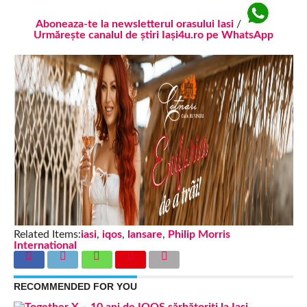
Aboneaza-te la newsletterul orasului Iasi
/
Urmărește canalul de știri Iași4u.ro pe WhatsApp
Related Items:
iasi
,
iqos
,
lansare
,
Philip Morris
International
RECOMMENDED FOR YOU