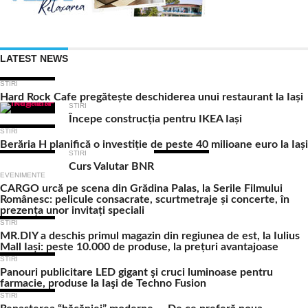
LATEST NEWS
STIRI
Hard Rock Cafe pregătește deschiderea unui restaurant la Iași
STIRI
Începe construcția pentru IKEA Iași
STIRI
Berăria H planifică o investiție de peste 40 milioane euro la Iași
STIRI
Curs Valutar BNR
EVENIMENTE
CARGO urcă pe scena din Grădina Palas, la Serile Filmului
Românesc: pelicule consacrate, scurtmetraje și concerte, în
prezența unor invitați speciali
STIRI
MR.DIY a deschis primul magazin din regiunea de est, la Iulius
Mall Iași: peste 10.000 de produse, la prețuri avantajoase
STIRI
Panouri publicitare LED gigant şi cruci luminoase pentru
farmacie, produse la Iaşi de Techno Fusion
STIRI