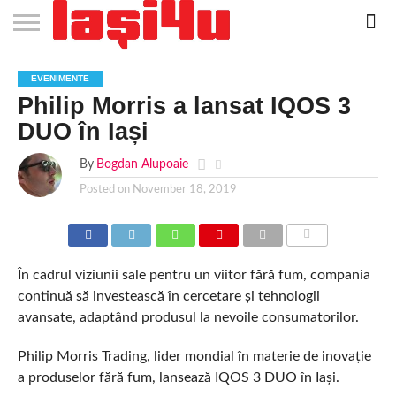
EVENIMENTE
STIRI
APARTAMENTE
STIRI
JOBS
FILME
CLUBURI /
BARURI /
SALI DE
SALOANE DE
AGENTII
RESTAURANTE
PIZZA
PISCINA
FLORARII
RADIO
SPALATORII
TRACTARI
TAXI
CINEMA
TEATRU
HOTELURI
TEREN
TEREN
FARMACII
COFFEE-
FIRME DE
RENT
EVENIMENTE
NOI IASI
IASI
IN
LA
DISCOTECI
CAFENELE
FORTA
INFRUMUSETARE
DE
IN IASI
IN
IN IASI
LIVE
AUTO
AUTO
IN
/
SPORTIV
TENIS
NON
TO-GO
PUBLICITATE
A
Philip Morris a lansat IQOS 3
IASI
CINEMA
SI
TURISM
IASI
IN
IASI
PENSIUNI
IASI
STOP
CAR
FITNESS
IASI
IASI
DUO în Iași
By
Bogdan Alupoaie
Posted on
November 18, 2019
COMMENTS
În cadrul viziunii sale pentru un viitor fără fum, compania
continuă să investească în cercetare și tehnologii
avansate, adaptând produsul la nevoile consumatorilor.
Philip Morris Trading, lider mondial în materie de inovație
a produselor fără fum, lansează IQOS 3 DUO în Iași.