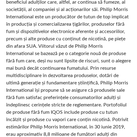
beneficiul adulților care, altfel, ar continua să fumeze, al
societății, al companiei și al acționarilor săi. Philip Morris
International este un producător de tutun de top implicat
în producția și comercializarea țigărilor, produselor fără
fum și dispozitivelor electronice aferente și accesoriilor,
precum și alte produse cu conținut de nicotină, pe piețe
din afara SUA. Viitorul văzut de Philip Morris
International se bazează pe o categorie nouă de produse
fără fum care, deși nu sunt lipsite de riscuri, sunt o alegere
mai bună decât continuarea fumatului. Prin resurse
multidisciplinare în dezvoltarea produselor, dotări de
ultimă generație și fundamentare științifică, Philip Morris
International își propune să se asigure că produsele sale
fără fum satisfac preferințele consumatorilor adulți și
îndeplinesc cerințele stricte de reglementare. Portofoliul
de produse fără fum IQOS include produse cu tutun
încălzit și produse cu vapori care conțin nicotină. Potrivit
estimărilor Philip Morris International, în 30 iunie 2019,
erau aproximativ 8,8 milioane de fumători adulți din