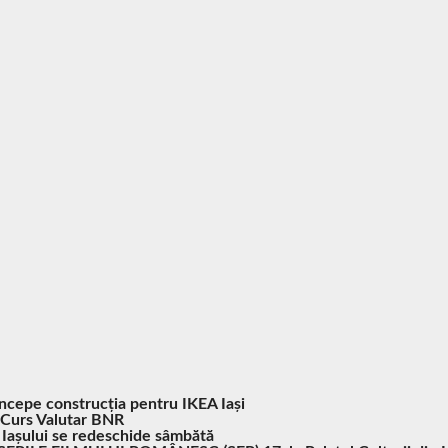
Începe construcția pentru IKEA Iași
Curs Valutar BNR
 Iașului se redeschide sâmbătă