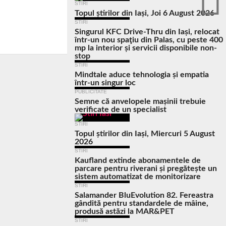
STIRI
Topul știrilor din Iași, Joi 6 August 2026
STIRI
Singurul KFC Drive-Thru din Iași, relocat
într-un nou spaţiu din Palas, cu peste 400
mp la interior și servicii disponibile non-
stop
STIRI
Mindtale aduce tehnologia și empatia
într-un singur loc
PUBLICITATE
Semne că anvelopele mașinii trebuie
verificate de un specialist
STIRI
Topul știrilor din Iași, Miercuri 5 August
2026
STIRI
Kaufland extinde abonamentele de
parcare pentru riverani și pregătește un
sistem automatizat de monitorizare
STIRI
Salamander BluEvolution 82. Fereastra
gândită pentru standardele de mâine,
produsă astăzi la MAR&PET
STIRI