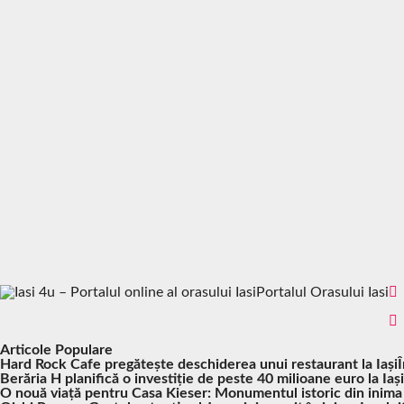
Portalul Orasului Iasi
Articole Populare
Hard Rock Cafe pregătește deschiderea unui restaurant la Iași
Berăria H planifică o investiție de peste 40 milioane euro la Iași
O nouă viață pentru Casa Kieser: Monumentul istoric din inima