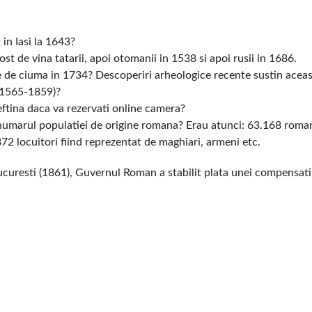
in Iasi la 1643?
fost de vina tatarii, apoi otomanii in 1538 si apoi rusii in 1686.
ie de ciuma in 1734? Descoperiri arheologice recente sustin aceas
 (1565-1859)?
ieftina daca va rezervati online camera?
 numarul populatiei de origine romana? Erau atunci: 63.168 roma
872 locuitori fiind reprezentat de maghiari, armeni etc.
curesti (1861), Guvernul Roman a stabilit plata unei compensatii