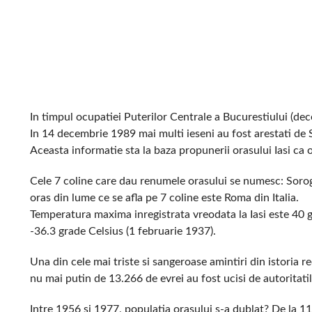
In timpul ocupatiei Puterilor Centrale a Bucurestiului (dec
In 14 decembrie 1989 mai multi ieseni au fost arestati de
Aceasta informatie sta la baza propunerii orasului Iasi ca o
Cele 7 coline care dau renumele orasului se numesc: Soro
oras din lume ce se afla pe 7 coline este Roma din Italia.
Temperatura maxima inregistrata vreodata la Iasi este 40 g
-36.3 grade Celsius (1 februarie 1937).
Una din cele mai triste si sangeroase amintiri din istoria 
nu mai putin de 13.266 de evrei au fost ucisi de autoritatil
Intre 1956 si 1977, populatia orasului s-a dublat? De la 1