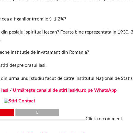
cea a tiganilor (rromilor): 1.2%?
t din pesiajul spiritual iesean? Foarte bine reprezentata in 1930,
.
veche institutie de invatamant din Romania?
titi despre orasul Iasi.
din urma unui studiu facut de catre Institutul Naţional de Statist
 Iasi
/
Urmărește canalul de știri Iași4u.ro pe WhatsApp
Click to comment