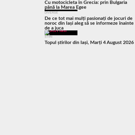
Cu motocicleta în Grecia: prin Bulgaria
până la Marea Egee
DIVERSE
De ce tot mai mulți pasionați de jocuri de
noroc din Iași aleg să se informeze înainte
de a juca
STIRI
Topul știrilor din Iași, Marți 4 August 2026