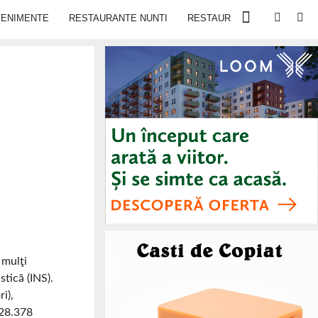
VENIMENTE
RESTAURANTE NUNTI
RESTAURANTE IN IASI
 mulţi
stică (INS).
i),
228.378