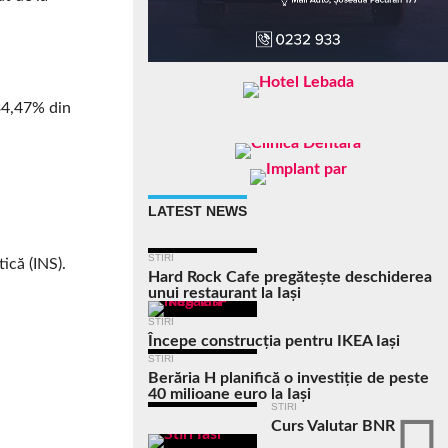
 34,47% din
LATEST NEWS
STIRI
ică (INS).
Hard Rock Cafe pregătește deschiderea
unui restaurant la Iași
STIRI
Începe construcția pentru IKEA Iași
STIRI
Berăria H planifică o investiție de peste
40 milioane euro la Iași
STIRI
Curs Valutar BNR