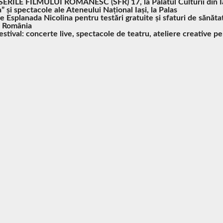
SERILE FILMULUI ROMÂNESC (SFR) 17, la Palatul Culturii din I
” și spectacole ale Ateneului Național Iași, la Palas
pe Esplanada Nicolina pentru testări gratuite și sfaturi de sănăta
n România
tival: concerte live, spectacole de teatru, ateliere creative pe