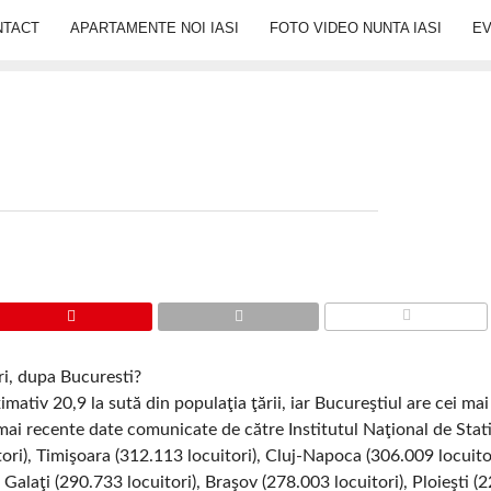
NTACT
APARTAMENTE NOI IASI
FOTO VIDEO NUNTA IASI
E
COMMENTS
ri, dupa Bucuresti?
tiv 20,9 la sută din populaţia ţării, iar Bucureştiul are cei mai
 mai recente date comunicate de către Institutul Naţional de Stati
tori), Timişoara (312.113 locuitori), Cluj-Napoca (306.009 locuitor
 Galaţi (290.733 locuitori), Braşov (278.003 locuitori), Ploieşti (