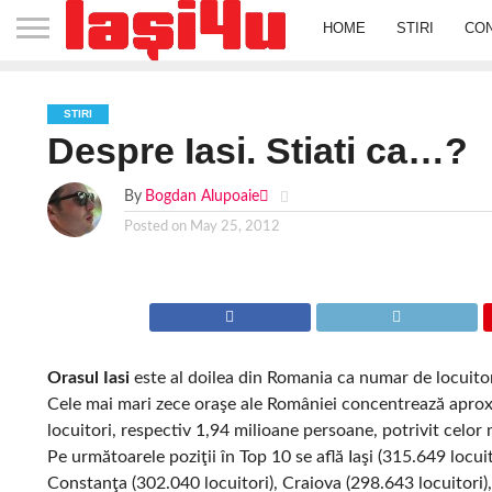
HOME
STIRI
CO
STIRI
Despre Iasi. Stiati ca…?
By
Bogdan Alupoaie
Posted on
May 25, 2012
Orasul Iasi
este al doilea din Romania ca numar de locuito
Cele mai mari zece oraşe ale României concentrează aproxima
locuitori, respectiv 1,94 milioane persoane, potrivit celor
Pe următoarele poziţii în Top 10 se află Iaşi (315.649 locui
Constanţa (302.040 locuitori), Craiova (298.643 locuitori),