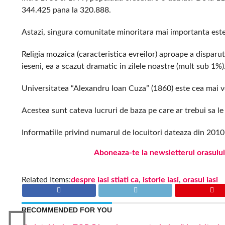
344.425 pana la 320.888.
Astazi, singura comunitate minoritara mai importanta este 
Religia mozaica (caracteristica evreilor) aproape a disparu
ieseni, ea a scazut dramatic in zilele noastre (mult sub 1%)
Universitatea “Alexandru Ioan Cuza” (1860) este cea mai 
Acestea sunt cateva lucruri de baza pe care ar trebui sa le s
Informatiile privind numarul de locuitori dateaza din 2010 
Aboneaza-te la newsletterul orasului
Related Items:
despre iasi stiati ca
,
istorie iasi
,
orasul iasi
RECOMMENDED FOR YOU