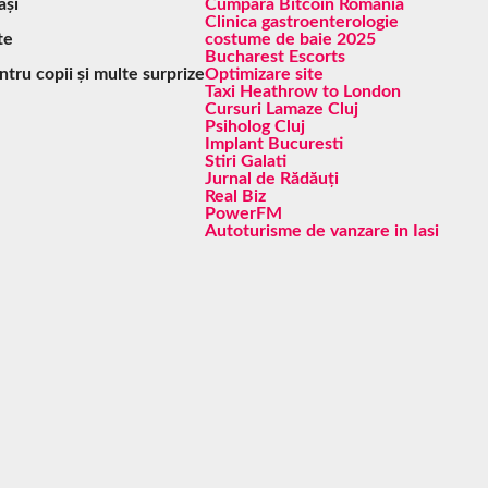
ași
Cumpara Bitcoin Romania
Clinica gastroenterologie
te
costume de baie 2025
Bucharest Escorts
ntru copii și multe surprize
Optimizare site
Taxi Heathrow to London
Cursuri Lamaze Cluj
Psiholog Cluj
Implant Bucuresti
Stiri Galati
Jurnal de Rădăuți
Real Biz
PowerFM
Autoturisme de vanzare in Iasi