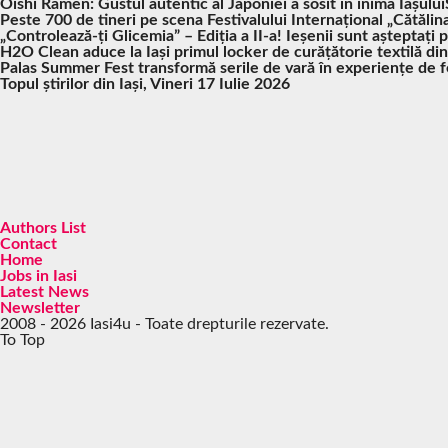
Oishi Ramen: Gustul autentic al Japoniei a sosit în inima Iașului
Peste 700 de tineri pe scena Festivalului Internațional „Cătălina
„Controlează-ți Glicemia” – Ediția a II-a! Ieșenii sunt așteptați 
H2O Clean aduce la Iași primul locker de curățătorie textilă di
Palas Summer Fest transformă serile de vară în experiențe de fes
Topul știrilor din Iași, Vineri 17 Iulie 2026
Authors List
Contact
Home
Jobs in Iasi
Latest News
Newsletter
2008 - 2026 Iasi4u - Toate drepturile rezervate.
To Top