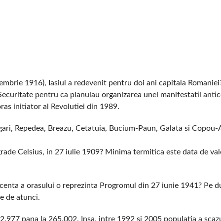
embrie 1916), Iasiul a redevenit pentru doi ani capitala Romaniei
 Securitate pentru ca planuiau organizarea unei manifestatii ant
ras initiator al Revolutiei din 1989.
gari, Repedea, Breazu, Cetatuia, Bucium-Paun, Galata si Copou-
rade Celsius, in 27 iulie 1909? Minima termitica este data de va
recenta a orasului o reprezinta Progromul din 27 iunie 1941? Pe du
e de atunci.
12.977 pana la 265.002. Insa, intre 1992 si 2005 populatia a scazu