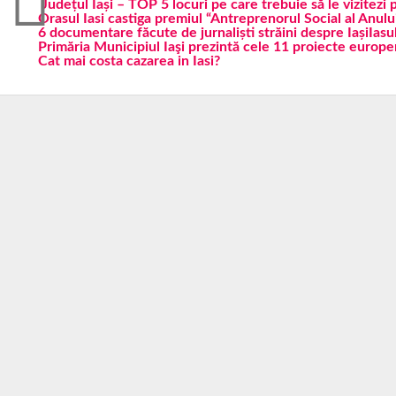
Județul Iași – TOP 5 locuri pe care trebuie să le vizitezi 
Orasul Iasi castiga premiul “Antreprenorul Social al Anul
6 documentare făcute de jurnaliști străini despre Iași
Iasu
Primăria Municipiul Iaşi prezintă cele 11 proiecte europe
Cat mai costa cazarea in Iasi?