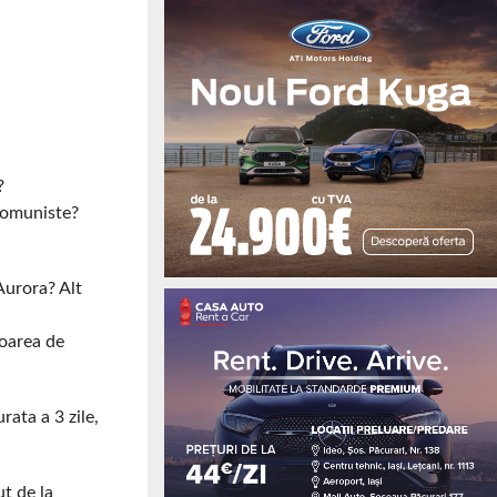
?
icomuniste?
Aurora? Alt
loarea de
rata a 3 zile,
t de la